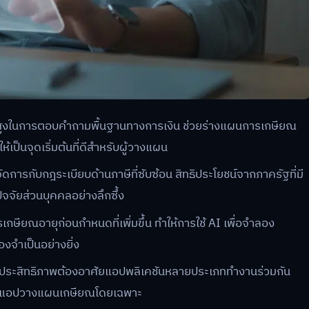
ูงในการตอบคำถามพื้นฐานทางการเงิน ช่วยร่างแผนการเกษียณ
ป็นจุดเริ่มต้นที่ดีสำหรับผู้วางแผน
ัดการกับกฎระเบียบด้านภาษีที่ซับซ้อน สิทธิประโยชน์จากภาครัฐที่มี
จจัยส่วนบุคคลอย่างลึกซึ้ง
กษียณอายุก่อนกำหนดที่เพิ่มขึ้น ทำให้การใช้ AI เพื่อจำลอง
งจำเป็นอย่างยิ่ง
ประสิทธิภาพต้องอาศัยแอปพลิเคชันหลายประเภททำงานร่วมกัน
ถึงแอปวางแผนเกษียณโดยเฉพาะ