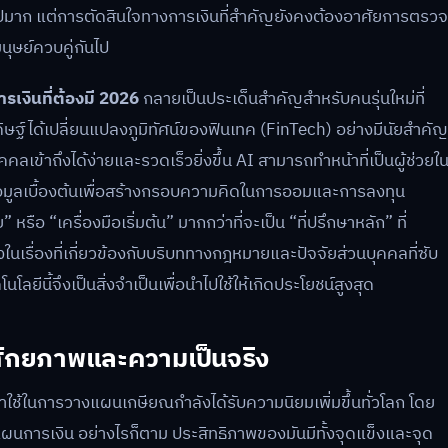
ไปมาก แต่การตัดสินใจทางการเงินที่สำคัญยังคงต้องอาศัยการตรว
ุษย์ควบคู่กันไป
เงินที่ต้องมี 2026
กลายเป็นประเด็นสำคัญสำหรับคนรุ่นใหม่ที่
ได้เปลี่ยนแปลงภูมิทัศน์ของฟินเทค (FinTech) อย่างมีนัยสำคัญ
ลเข้าถึงได้ง่ายและรวดเร็วยิ่งขึ้น AI สามารถทำหน้าที่เป็นผู้ช่วยใ
ข้อมูลเบื้องต้นเพื่อสร้างกรอบความคิดในการออมและการลงทุน
รือ “เครื่องมือเริ่มต้น” มากกว่าที่จะเป็น “ที่ปรึกษาหลัก” ที่
นเรื่องที่เกี่ยวข้องกับบริบททางกฎหมายและปัจจัยส่วนบุคคลที่ซับ
ีนี้จึงเป็นสิ่งจำเป็นเพื่อนำไปใช้ให้เกิดประโยชน์สูงสุด
ศักยภาพและความเป็นจริง
้ในการวางแผนเกษียณกำลังได้รับความนิยมเพิ่มขึ้นทั่วโลก โดย
ารเงิน อย่างไรก็ตาม ประสิทธิภาพของมันมีทั้งจุดแข็งและจุด