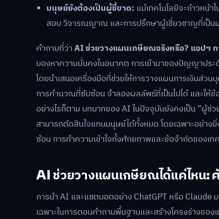
มนุษย์ยังต้องเป็นผู้ชี้ขาด:
แม้เทคโนโลยีจะก้าวหน้า
สอบ วิจารณญาณ และการปรึกษาผู้เชี่ยวชาญที่เป็นมน
คำถามที่ว่า
AI ช่วยวางแผนเกษียณจริงหรือ? แอปฯ การ
มองหาความมั่นคงในอนาคต การเข้ามาของปัญญาประดิษฐ์
โดยนำเสนอเครื่องมือที่ช่วยให้การวางแผนการเงินส่วนบุคค
การคำนวณที่ซับซ้อน จำลองผลลัพธ์ที่เป็นไปได้ และให้
อย่างไรก็ตาม บทบาทของ AI ในปัจจุบันยังคงเป็น “ผู้ช่วย” ห
สามารถตัดสินใจแทนมนุษย์ได้ทั้งหมด โดยเฉพาะอย่างยิ่งใ
ซ้อน การทำความเข้าใจทั้งศักยภาพและข้อจำกัดของเทคโนโลย
AI ช่วยวางแผนเกษียณได้แค่ไหน: 
การนำ AI และแชตบอตอย่าง ChatGPT หรือ Claude มาใช
เฉพาะในการตอบคำถามพื้นฐานและสร้างโครงร่างของแผนก