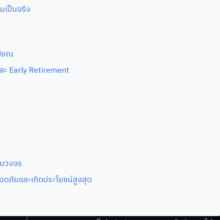
มเป็นจริง
ษียณ
ละ Early Retirement
รบวงจร
อดภัยและเกิดประโยชน์สูงสุด