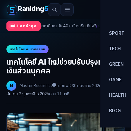
Ranking
5
/
AI จัดพอร์ตเกษียณ วัย 40+ ต้องเริ่มยังไง?
/
ปรับพอร์ตรับ ‘เงินดิจิทัล 2.0’ จั
อัปเดตล่าสุด
SPORT
TECH
เทคโนโลยี & นวัตกรรม
เทคโนโลยี AI ใหม่ช่วยปรับปรุงทางการ
GREEN
เงินส่วนบุคคล
GAME
M
Master Bussiness
เผยแพร่ 30 มกราคม 2026
อัปเดต 2 กุมภาพันธ์ 2026
อ่าน 11 นาที
HEALTH
BLOG