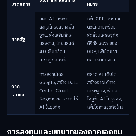
เนื้อหาที่ดำเนินการ
มาตรการ
หมาย
แผน AI แห่งชาติ,
เพิ่ม GDP, ยกระดับ
ลงทุนโครงสร้างพื้น
ดัชนีความพร้อม,
ฐาน, ส่งเสริมทักษะ
สัดส่วนเศรษฐกิจ
ภาครัฐ
แรงงาน, ไทยแลนด์
ดิจิทัล 30% ของ
4.0, ขับเคลื่อน
GDP, เพิ่มโอกาส
เศรษฐกิจดิจิทัล
ตลาดงานดิจิทัล
การลงทุนโดย
ตลาด AI เติบโต,
Google, สร้าง Data
สร้างรายได้ทาง
ภาค
Center, Cloud
เศรษฐกิจ, พัฒนา
เอกชน
Region, ขยายการใช้
โซลูชั่น AI ในธุรกิจ,
AI ในธุรกิจ
เพิ่มโอกาสธุรกิจใหม่
การลงทุนและบทบาทของภาคเอกชน