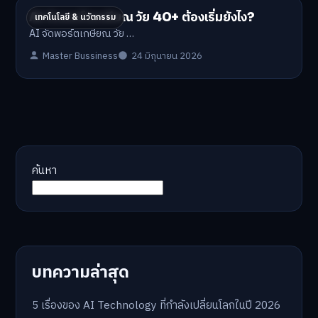
AI จัดพอร์ตเกษียณ วัย 40+ ต้องเริ่มยังไง?
เทคโนโลยี & นวัตกรรม
AI จัดพอร์ตเกษียณ วัย …
Master Bussiness
24 มิถุนายน 2026
ค้นหา
บทความล่าสุด
5 เรื่องของ AI Technology ที่กำลังเปลี่ยนโลกในปี 2026