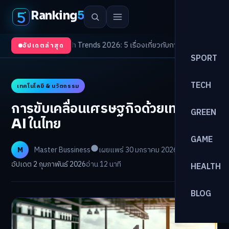
Ranking
5
บตา
/
Health Trends 2026: 5 เรื่องเกี่ยวกับการแพทย์ที่ควรรู้
/
ดอกเบี้ยขาขึ้นร
อัปเดตล่าสุด
SPORT
TECH
เทคโนโลยี & นวัตกรรม
การขับเคลื่อนเศรษฐกิจด้วยเทคโนโลยี
GREEN
AI ในไทย
GAME
M
Master Bussiness
เผยแพร่ 30 มกราคม 2026
อัปเดต 2 กุมภาพันธ์ 2026
อ่าน 12 นาที
HEALTH
BLOG