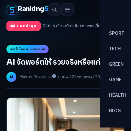
Ranking
5
Trends 2026: 5 เรื่องเกี่ยวกับการแพทย์ที่ควรรู้
/
ดอกเบี้ยขาขึ้นรอบใหม่! จัด
อัปเดตล่าสุด
SPORT
TECH
เทคโนโลยี & นวัตกรรม
AI จัดพอร์ตให้ รวยจริงหรือแค่ใจฟู?
GREEN
M
Master Bussiness
เผยแพร่ 21 พฤษภาคม 2026
อ่าน 31 นาที
GAME
HEALTH
BLOG