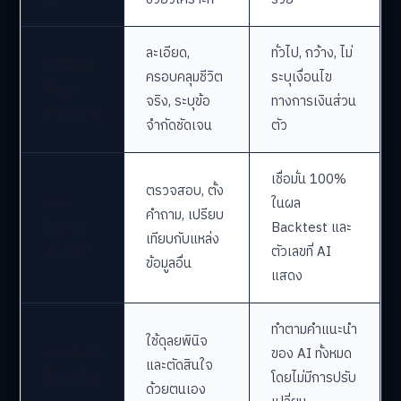
ละเอียด,
ทั่วไป, กว้าง, ไม่
การป้อน
ครอบคลุมชีวิต
ระบุเงื่อนไข
ข้อมูล
จริง, ระบุข้อ
ทางการเงินส่วน
(Prompt)
จำกัดชัดเจน
ตัว
เชื่อมั่น 100%
ตรวจสอบ, ตั้ง
การ
ในผล
คำถาม, เปรียบ
ตีความ
Backtest และ
เทียบกับแหล่ง
ผลลัพธ์
ตัวเลขที่ AI
ข้อมูลอื่น
แสดง
ทำตามคำแนะนำ
ใช้ดุลยพินิจ
การตัดสิน
ของ AI ทั้งหมด
และตัดสินใจ
ใจสุดท้าย
โดยไม่มีการปรับ
ด้วยตนเอง