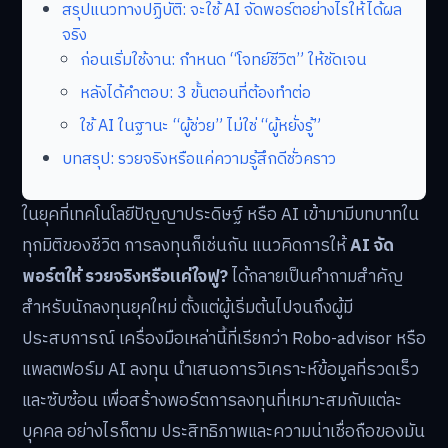
สรุปแนวทางปฏิบัติ: จะใช้ AI จัดพอร์ตอย่างไรให้ได้ผล
จริง
ก่อนเริ่มใช้งาน: กำหนด “โจทย์ชีวิต” ให้ชัดเจน
หลังได้คำตอบ: 3 ขั้นตอนที่ต้องทำต่อ
ใช้ AI ในฐานะ “ผู้ช่วย” ไม่ใช่ “ผู้หยั่งรู้”
บทสรุป: รวยจริงหรือแค่ความรู้สึกดีชั่วคราว
ในยุคที่เทคโนโลยีปัญญาประดิษฐ์ หรือ AI เข้ามามีบทบาทใน
ทุกมิติของชีวิต การลงทุนก็เช่นกัน แนวคิดการให้
AI จัด
พอร์ตให้ รวยจริงหรือแค่ใจฟู?
ได้กลายเป็นคำถามสำคัญ
สำหรับนักลงทุนยุคใหม่ ตั้งแต่ผู้เริ่มต้นไปจนถึงผู้มี
ประสบการณ์ เครื่องมือเหล่านี้ที่เรียกว่า Robo-advisor หรือ
แพลตฟอร์ม AI ลงทุน นำเสนอการวิเคราะห์ข้อมูลที่รวดเร็ว
และซับซ้อน เพื่อสร้างพอร์ตการลงทุนที่เหมาะสมกับแต่ละ
บุคคล อย่างไรก็ตาม ประสิทธิภาพและความน่าเชื่อถือของมัน