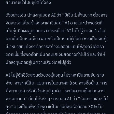
สามารถนำไปปฏิบัติได้จริง
ตัวอย่างเช่น นักลงทุนบอก AI ว่า “มีเงิน 1 ล้านบาท ต้องการ
จัดพอร์ตเพื่อสร้างกระแสเงินสด” AI อาจแนะนำพอร์ตที่
เน้นหุ้นปันผลสูงและตราสารหนี้ แต่ AI ไม่ได้รู้ว่าเงิน 1 ล้าน
บาทนั้นเป็นเงินเก็บสะสมหรือเป็นเงินที่กู้ยืมมา หากเป็นเงินกู้
เป้าหมายที่แท้จริงคือการสร้างผลตอบแทนให้สูงกว่าอัตรา
ดอกเบี้ย ซึ่งพอร์ตที่เน้นกระแสเงินสดอาจทำไม่ได้ และทำให้
นักลงทุนตกอยู่ในความเสี่ยงโดยไม่รู้ตัว
AI ไม่รู้จักชีวิตส่วนตัวของผู้ลงทุน ไม่ว่าจะเป็นรายรับ-ราย
จ่าย, ภาระหนี้สิน, แผนการในอนาคต (เช่น การซื้อบ้าน, การ
ศึกษาบุตร) หรือที่สำคัญที่สุดคือ “ระดับความเจ็บปวดจาก
การขาดทุน” ที่ทนได้จริงๆ การบอก AI ว่า “รับความเสี่ยงได้
สูง” อาจเป็นเพียงคำพูด แต่ในยามที่พอร์ตติดลบ 30% ใน