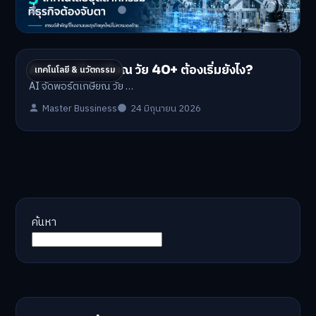
Master Bussiness
1 กรกฎาคม 2026
AI จัดพอร์ตเกษียณ วัย 40+ ต้องเริ่มยังไง?
เทคโนโลยี & นวัตกรรม
AI จัดพอร์ตเกษียณ วัย …
Master Bussiness
24 มิถุนายน 2026
ค้นหา