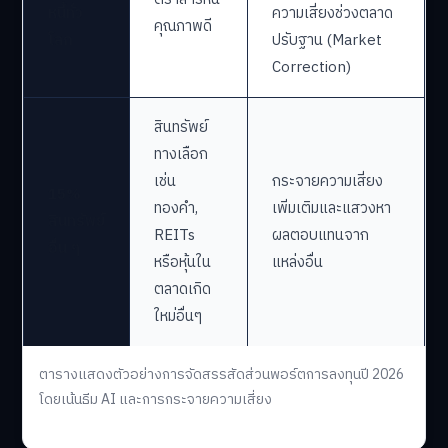
หนี้ทั่ว
ความเสี่ยงช่วงตลาด
คุณภาพดี
โลก
ปรับฐาน (Market
Correction)
สินทรัพย์
ทางเลือก
เช่น
กระจายความเสี่ยง
15%
ทองคำ,
เพิ่มเติมและแสวงหา
สินทรัพย์
REITs
ผลตอบแทนจาก
อื่น ๆ
หรือหุ้นใน
แหล่งอื่น
ตลาดเกิด
ใหม่อื่นๆ
ตารางแสดงตัวอย่างการจัดสรรสัดส่วนพอร์ตการลงทุนปี 2026
โดยเน้นธีม AI และการกระจายความเสี่ยง