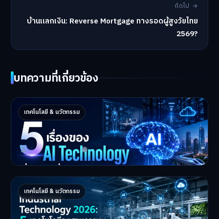
ถัดไป →
บ้านแลกเงิน: Reverse Mortgage ทางรอดผู้สูงวัยไทย
2569?
บทความที่เกี่ยวข้อง
5 เรื่องของ AI Technology ที่กำลังเปลี่ยนโลก
เทคโนโลยี & นวัตกรรม
ในปี 2026
5 AI Technology ที่กำล…
Master Bussiness
2 กรกฎาคม 2026
Industrial 2026 : 5 เทคโนโลยีอุตสาหกรรมที่
เทคโนโลยี & นวัตกรรม
ธุรกิจต้องจับตา
Industrial Technology …