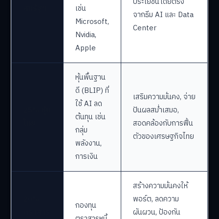
ประโยชน์โดยตรง
สหรัฐฯ
เช่น
จากธีม AI และ Data
Microsoft,
Center
Nvidia,
Apple
หุ้นพื้นฐาน
ดี (BLIP) ที่
เสริมความมั่นคง, จ่าย
ใช้ AI ลด
25% หุ้น
ปันผลสม่ำเสมอ,
ต้นทุน เช่น
ไทย
สอดคล้องกับการฟื้น
กลุ่ม
ตัวของเศรษฐกิจไทย
พลังงาน,
การเงิน
สร้างความมั่นคงให้
20%
พอร์ต, ลดความ
กองทุน
ตราสาร
ผันผวน, ป้องกัน
ตราสารหนี้