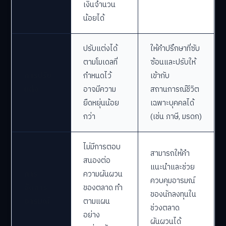
เงินจำนวน
น้อยได้
ปรับแต่งได้
ให้คำปรึกษาที่ซับ
ตามโมเดลที่
ซ้อนและปรับให้
การปรับ
กำหนดไว้
เข้ากับ
แต่ง
อาจมีความ
สถานการณ์ชีวิต
ยืดหยุ่นน้อย
เฉพาะบุคคลได้
กว่า
(เช่น ภาษี, มรดก)
ไม่มีการตอบ
สามารถให้คำ
สนองต่อ
แนะนำและช่วย
การ
ความผันผวน
ควบคุมอารมณ์
จัดการ
ของตลาด ทำ
ของนักลงทุนใน
อารมณ์
ตามแผน
ช่วงตลาด
อย่าง
ผันผวนได้