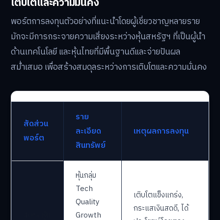
เติบโตและความมั่นคง
พอร์ตการลงทุนตัวอย่างที่แนะนำโดยผู้เชี่ยวชาญหลายราย
มักจะมีการกระจายความเสี่ยงระหว่างหุ้นสหรัฐฯ ที่เป็นผู้นำ
ด้านเทคโนโลยี และหุ้นไทยที่มีพื้นฐานดีและจ่ายปันผล
สม่ำเสมอ เพื่อสร้างสมดุลระหว่างการเติบโตและความมั่นคง
ราย
สัดส่วน
ละเอียด
เหตุผลการลงทุน
พอร์ต
สินทรัพย์
หุ้นกลุ่ม
Tech
เติบโตแข็งแกร่ง,
Quality
กระแสเงินสดดี, ได้
40% หุ้น
Growth