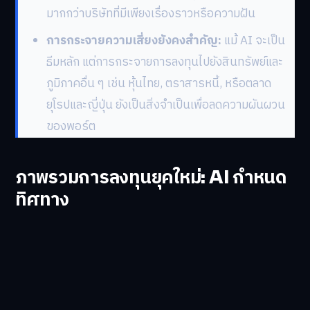
มากกว่าบริษัทที่มีเพียงเรื่องราวหรือความฝัน
การกระจายความเสี่ยงยังคงสำคัญ:
แม้ AI จะเป็น
ธีมหลัก แต่การกระจายการลงทุนไปยังสินทรัพย์และ
ภูมิภาคอื่น ๆ เช่น หุ้นไทย, ตราสารหนี้, หรือตลาด
ยุโรปและญี่ปุ่น ยังเป็นสิ่งจำเป็นเพื่อลดความผันผวน
ของพอร์ต
ภาพรวมการลงทุนยุคใหม่: AI กำหนด
ทิศทาง