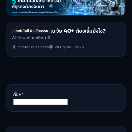
Master Bussiness
1 กรกฎาคม 2026
AI จัดพอร์ตเกษียณ วัย 40+ ต้องเริ่มยังไง?
เทคโนโลยี & นวัตกรรม
AI จัดพอร์ตเกษียณ วัย …
Master Bussiness
24 มิถุนายน 2026
ค้นหา