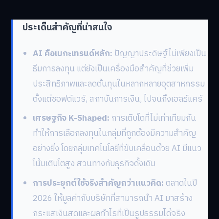
ประเด็นสำคัญที่น่าสนใจ
AI คือเมกะเทรนด์หลัก:
ปัญญาประดิษฐ์ไม่เพียงเป็น
ธีมการลงทุน แต่ยังเป็นเครื่องมือสำคัญที่ช่วยเพิ่ม
ประสิทธิภาพและลดต้นทุนในหลากหลายอุตสาหกรรม
ตั้งแต่ซอฟต์แวร์, สถาบันการเงิน, ไปจนถึงเฮลธ์แคร์
เศรษฐกิจ K-Shaped:
การเติบโตที่ไม่เท่าเทียมกัน
ทำให้การเลือกลงทุนในกลุ่มที่ถูกต้องมีความสำคัญ
อย่างยิ่ง โดยกลุ่มเทคโนโลยีที่ขับเคลื่อนด้วย AI มีแนว
โน้มเติบโตสูง สวนทางกับธุรกิจดั้งเดิม
การประยุกต์ใช้จริงสำคัญกว่าแนวคิด:
ตลาดในปี
2026 ให้มูลค่ากับบริษัทที่สามารถนำ AI มาสร้าง
กระแสเงินสดและผลกำไรที่เป็นรูปธรรมได้จริง