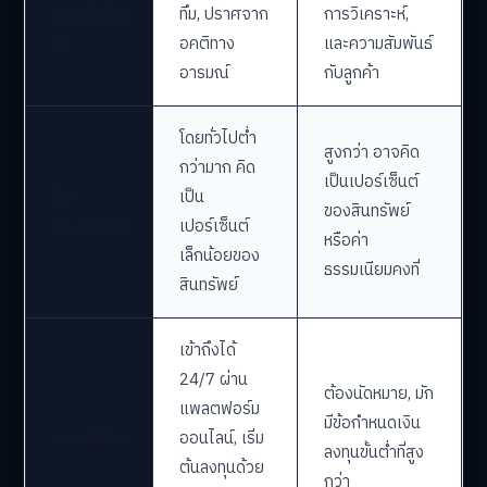
การตัดสิน
ทึม, ปราศจาก
การวิเคราะห์,
ใจ
อคติทาง
และความสัมพันธ์
อารมณ์
กับลูกค้า
โดยทั่วไปต่ำ
สูงกว่า อาจคิด
กว่ามาก คิด
เป็นเปอร์เซ็นต์
ค่า
เป็น
ของสินทรัพย์
ธรรมเนียม
เปอร์เซ็นต์
หรือค่า
เล็กน้อยของ
ธรรมเนียมคงที่
สินทรัพย์
เข้าถึงได้
24/7 ผ่าน
ต้องนัดหมาย, มัก
แพลตฟอร์ม
มีข้อกำหนดเงิน
การเข้าถึง
ออนไลน์, เริ่ม
ลงทุนขั้นต่ำที่สูง
ต้นลงทุนด้วย
กว่า