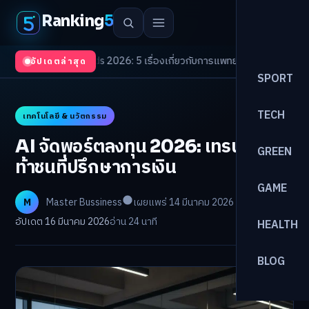
Ranking
5
th Trends 2026: 5 เรื่องเกี่ยวกับการแพทย์ที่ควรรู้
/
ดอกเบี้ยขาขึ้นรอบใหม่! จ
อัปเดตล่าสุด
SPORT
TECH
เทคโนโลยี & นวัตกรรม
AI จัดพอร์ตลงทุน 2026: เทรนด์ใหม่
GREEN
ท้าชนที่ปรึกษาการเงิน
GAME
M
Master Bussiness
เผยแพร่ 14 มีนาคม 2026
อัปเดต 16 มีนาคม 2026
อ่าน 24 นาที
HEALTH
BLOG