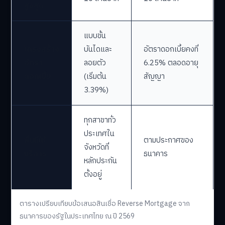
สูงสุด
แบบขั้น
โครงสร้าง
บันไดและ
อัตราดอกเบี้ยคงที่
อัตรา
ลอยตัว
6.25% ตลอดอายุ
ดอกเบี้ย
(เริ่มต้น
สัญญา
3.39%)
ทุกสาขาทั่ว
ประเทศใน
พื้นที่ให้
ตามประกาศของ
จังหวัดที่
บริการ
ธนาคาร
หลักประกัน
ตั้งอยู่
ตารางเปรียบเทียบข้อเสนอสินเชื่อ Reverse Mortgage จาก
ธนาคารของรัฐในประเทศไทย ณ ปี 2569