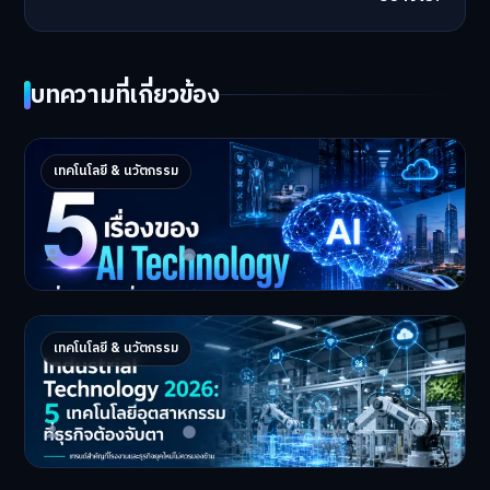
บทความที่เกี่ยวข้อง
5 เรื่องของ AI Technology ที่กำลังเปลี่ยนโลก
เทคโนโลยี & นวัตกรรม
ในปี 2026
5 AI Technology ที่กำล…
Master Bussiness
2 กรกฎาคม 2026
Industrial 2026 : 5 เทคโนโลยีอุตสาหกรรมที่
เทคโนโลยี & นวัตกรรม
ธุรกิจต้องจับตา
Industrial Technology …
Master Bussiness
1 กรกฎาคม 2026