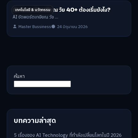
AI จัดพอร์ตเกษียณ วัย 40+ ต้องเริ่มยังไง?
เทคโนโลยี & นวัตกรรม
AI จัดพอร์ตเกษียณ วัย …
Master Bussiness
24 มิถุนายน 2026
ค้นหา
บทความล่าสุด
5 เรื่องของ AI Technology ที่กำลังเปลี่ยนโลกในปี 2026