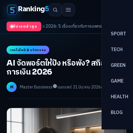
Ranking
5
h Trends 2026: 5 เรื่องเกี่ยวกับการแพทย์ที่ควรรู้
/
ดอกเบี้ยขาขึ้นรอบใหม่! จั
อัปเดตล่าสุด
SPORT
TECH
เทคโนโลยี & นวัตกรรม
AI จัดพอร์ตให้ปัง หรือพัง? สกิลใหม่
GREEN
การเงิน 2026
GAME
M
Master Bussiness
เผยแพร่ 31 มีนาคม 2026
อ่าน 21 นาที
HEALTH
BLOG