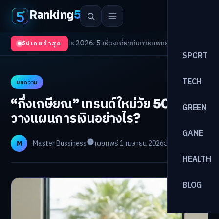
Ranking
5
th Trends 2026: 5 เรื่องเกี่ยวกับการแพทย์ที่ควรรู้
/
ดอกเบี้ยขาขึ้นรอบใหม่! 
อัปเดตล่าสุด
SPORT
TECH
บทความ
“กึ่งเกษียณ” เทรนด์ใหม่วัย 50+
GREEN
วางแผนการเงินอย่างไร?
GAME
M
Master Bussiness
เผยแพร่ 1 เมษายน 2026
อ่าน 23 นาที
HEALTH
BLOG