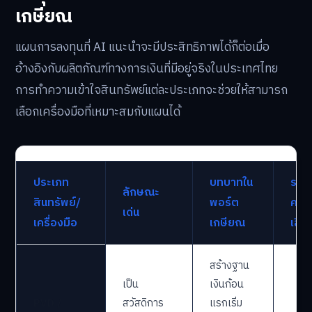
เกษียณ
แผนการลงทุนที่ AI แนะนำจะมีประสิทธิภาพได้ก็ต่อเมื่อ
อ้างอิงกับผลิตภัณฑ์ทางการเงินที่มีอยู่จริงในประเทศไทย
การทำความเข้าใจสินทรัพย์แต่ละประเภทจะช่วยให้สามารถ
เลือกเครื่องมือที่เหมาะสมกับแผนได้
ประเภท
บทบาทใน
ระดั
ลักษณะ
สินทรัพย์/
พอร์ต
ควา
เด่น
เครื่องมือ
เกษียณ
เสี่ย
สร้างฐาน
เป็น
เงินก้อน
PVD /
สวัสดิการ
แรกเริ่ม