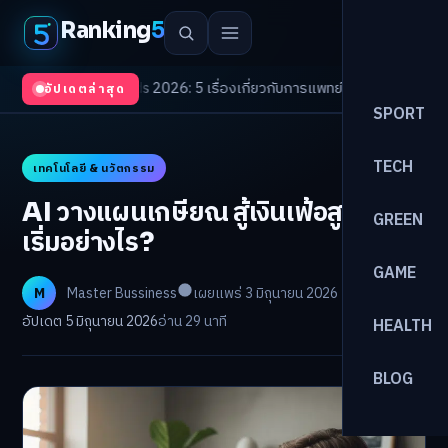
Ranking
5
alth Trends 2026: 5 เรื่องเกี่ยวกับการแพทย์ที่ควรรู้
/
ดอกเบี้ยขาขึ้นรอบใหม่!
อัปเดตล่าสุด
SPORT
TECH
เทคโนโลยี & นวัตกรรม
AI วางแผนเกษียณ สู้เงินเฟ้อสูง ต้อง
GREEN
เริ่มอย่างไร?
GAME
M
Master Bussiness
เผยแพร่ 3 มิถุนายน 2026
อัปเดต 5 มิถุนายน 2026
อ่าน 29 นาที
HEALTH
BLOG