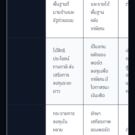
ประกัน
พื้นฐานที่
และรายได้
ต่ำม
สังคม
นายจ้างและ
พื้นฐาน
รัฐช่วยออม
หลัง
เกษียณ
เป็นแกน
ได้สิทธิ
ปาน
หลักของ
ประโยชน์
กลาง
พอร์ต
ทางภาษี ส่ง
สูง (ข
RMF / SSF
ลงทุนเพื่อ
เสริมการ
อยู่กั
เกษียณ มี
ลงทุนระยะ
นโย
โอกาสชนะ
ยาว
กองท
เงินเฟ้อ
กระจายการ
รักษา
ลงทุนใน
เสถียรภาพ
กองทุนผสม
หลาย
ของพอร์ต
ต่ำ-
/ ตราสาร