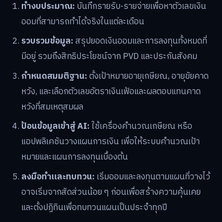
ทำงบประมาณ:
บันทึกรายรับ-รายจ่ายเพื่อหาตัวเลขเงิน
ออมที่สามารถทำได้จริงในแต่ละเดือน
รวบรวมข้อมูล:
สรุปยอดเงินออมและการลงทุนทั้งหมดที่
มีอยู่ รวมถึงสิทธิประโยชน์จาก PVD และประกันสังคม
กำหนดสมมติฐาน:
ตั้งเป้าหมายอายุเกษียณ, อายุขัยคาด
หวัง, และเลือกตัวเลขอัตราเงินเฟ้อและผลตอบแทนคาด
หวังที่สมเหตุสมผล
ป้อนข้อมูลเข้าสู่ AI:
ใช้เครื่องคำนวณเกษียณ หรือ
แอปพลิเคชันวางแผนการเงิน เพื่อให้ระบบคำนวณเป้า
หมายและแผนการลงทุนเบื้องต้น
ลงมือทำและทบทวน:
เริ่มออมและลงทุนตามแผนที่วางไว้
อาจเริ่มจากสัดส่วนน้อย ๆ ก่อนเพื่อสร้างความคุ้นเคย
และตั้งปฏิทินเพื่อทบทวนแผนเป็นประจำทุกปี