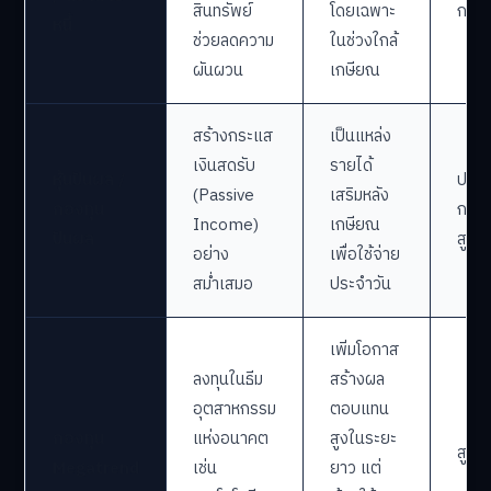
สินทรัพย์
โดยเฉพาะ
กลา
หนี้
ช่วยลดความ
ในช่วงใกล้
ผันผวน
เกษียณ
สร้างกระแส
เป็นแหล่ง
เงินสดรับ
รายได้
หุ้นปันผล /
ปาน
(Passive
เสริมหลัง
กองทุน
กลาง
Income)
เกษียณ
ปันผล
สูง
อย่าง
เพื่อใช้จ่าย
สม่ำเสมอ
ประจำวัน
เพิ่มโอกาส
ลงทุนในธีม
สร้างผล
อุตสาหกรรม
ตอบแทน
กองทุน
แห่งอนาคต
สูงในระยะ
สูง
Megatrend
เช่น
ยาว แต่