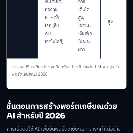
หุ้นเติบโต,
การ
กองทุน
เติบโต
ระยะ
ETF ทั่ว
สูง,
ยาว (7
สูง
โลก (ธีม
เอาชนะ
ปีขึ้นไป)
AI/
เงินเฟ้อ
เทคโนโลยี)
ในระยะ
ยาว
ตารางเปรียบเทียบประเภทสินทรัพย์สำหรับ Bucket Strategy ใน
พอร์ตเกษียณปี 2026
ขั้นตอนการสร้างพอร์ตเกษียณด้วย
AI สำหรับปี 2026
การเริ่มต้นใช้ AI เพื่อจัดพอร์ตเกษียณสามารถทำได้อย่าง