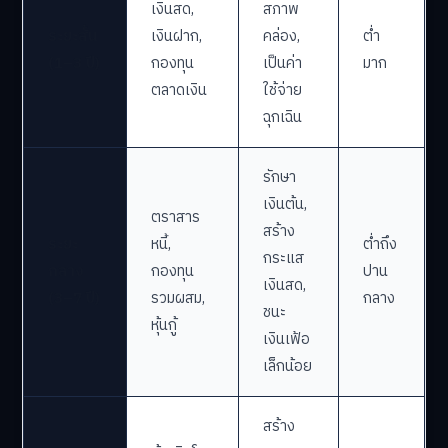
เงินสด,
สภาพ
ระยะสั้น
เงินฝาก,
คล่อง,
ต่ำ
(1–3 ปี)
กองทุน
เป็นค่า
มาก
ตลาดเงิน
ใช้จ่าย
ฉุกเฉิน
รักษา
เงินต้น,
ตราสาร
สร้าง
ระยะ
หนี้,
ต่ำถึง
กระแส
กลาง
กองทุน
ปาน
เงินสด,
(3–7 ปี)
รวมผสม,
กลาง
ชนะ
หุ้นกู้
เงินเฟ้อ
เล็กน้อย
สร้าง