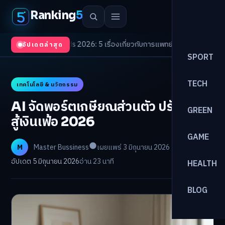
Ranking
5
th Trends 2026: 5 เรื่องเกี่ยวกับการแพทย์ที่ควรรู้
/
ดอกเบี้ยขาขึ้นรอบใหม่! จ
อัปเดตล่าสุด
SPORT
TECH
เทคโนโลยี & นวัตกรรม
AI จัดพอร์ตเกษียณส่วนตัว ปรับแผน
GREEN
สู้เงินเฟ้อ 2026
GAME
M
Master Bussiness
เผยแพร่ 3 มิถุนายน 2026
อัปเดต 5 มิถุนายน 2026
อ่าน 23 นาที
HEALTH
BLOG