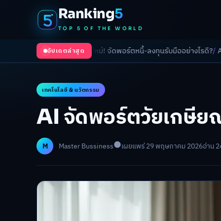
Ranking
5
TOP 5 OF THE WORLD
าขึ้นรอบใหม่! จัดพอร์ตหนี้-ลงทุนรับมืออย่างไรดี?
/
AI จัดพอร์ตเกษียณ วัย
อัปเดตล่าสุด
เทคโนโลยี & นวัตกรรม
AI จัดพอร์ตวัยเกษียณ
M
Master Bussiness
เผยแพร่ 29 พฤษภาคม 2026
อ่าน 2