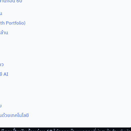
ล้านก่อน 60
จน
th Portfolio)
ล้าน
าว
ี AI
ย
นด้วยเทคโนโลยี