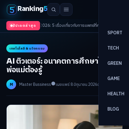
Ranking
5
Trends 2026: 5 เรื่องเกี่ยวกับการแพทย์ที่ควรรู้
/
ดอกเบี้ยขาขึ้นรอบใหม่! จัดพ
อัปเดตล่าสุด
SPORT
TECH
เทคโนโลยี & นวัตกรรม
AI ติวเตอร์: อนาคตการศึกษาไทยที่
GREEN
พ่อแม่ต้องรู้
GAME
M
Master Bussiness
เผยแพร่ 8 มิถุนายน 2026
อ่าน 26 นาที
HEALTH
BLOG