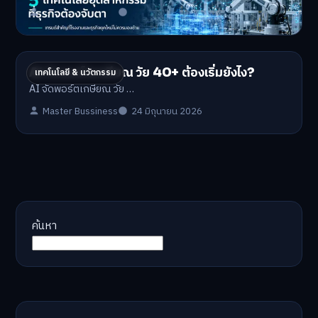
Master Bussiness
1 กรกฎาคม 2026
AI จัดพอร์ตเกษียณ วัย 40+ ต้องเริ่มยังไง?
เทคโนโลยี & นวัตกรรม
AI จัดพอร์ตเกษียณ วัย …
Master Bussiness
24 มิถุนายน 2026
ค้นหา