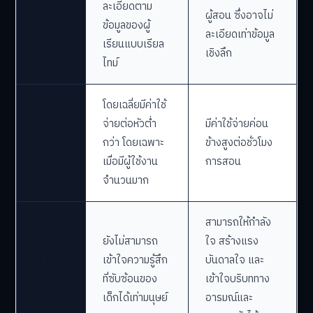
ปรับบท
ละเอียดตาม
ผู้สอน ซึ่งอาจไม่
เรียน
ข้อมูลของผู้
ละเอียดเท่าข้อมูล
เรียนแบบเรียล
เชิงลึก
ไทม์
โดยเฉลี่ยมีค่าใช้
จ่ายต่อหัวต่ำ
มีค่าใช้จ่ายค่อน
ค่าใช้
กว่า โดยเฉพาะ
ข้างสูงต่อชั่วโมง
จ่าย
เมื่อมีผู้ใช้งาน
การสอน
จำนวนมาก
สามารถให้กำลัง
มิติทาง
ยังไม่สามารถ
ใจ สร้างแรง
อารมณ์
เข้าใจความรู้สึก
บันดาลใจ และ
และ
ที่ซับซ้อนของ
เข้าใจบริบททาง
สังคม
เด็กได้เท่ามนุษย์
อารมณ์และ