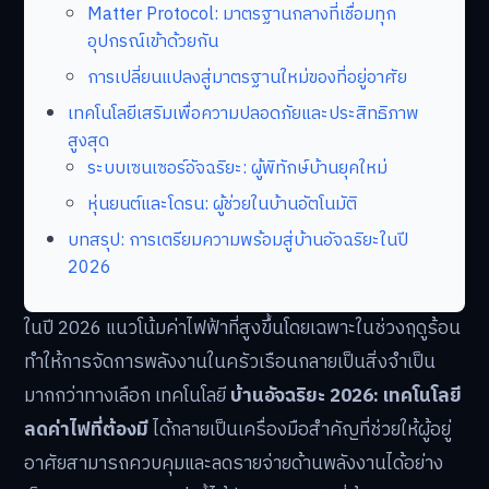
Matter Protocol: มาตรฐานกลางที่เชื่อมทุก
อุปกรณ์เข้าด้วยกัน
การเปลี่ยนแปลงสู่มาตรฐานใหม่ของที่อยู่อาศัย
เทคโนโลยีเสริมเพื่อความปลอดภัยและประสิทธิภาพ
สูงสุด
ระบบเซนเซอร์อัจฉริยะ: ผู้พิทักษ์บ้านยุคใหม่
หุ่นยนต์และโดรน: ผู้ช่วยในบ้านอัตโนมัติ
บทสรุป: การเตรียมความพร้อมสู่บ้านอัจฉริยะในปี
2026
ในปี 2026 แนวโน้มค่าไฟฟ้าที่สูงขึ้นโดยเฉพาะในช่วงฤดูร้อน
ทำให้การจัดการพลังงานในครัวเรือนกลายเป็นสิ่งจำเป็น
มากกว่าทางเลือก เทคโนโลยี
บ้านอัจฉริยะ 2026: เทคโนโลยี
ลดค่าไฟที่ต้องมี
ได้กลายเป็นเครื่องมือสำคัญที่ช่วยให้ผู้อยู่
อาศัยสามารถควบคุมและลดรายจ่ายด้านพลังงานได้อย่าง