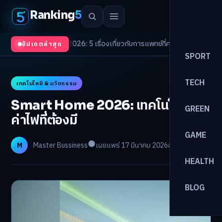
Ranking
5
Trends 2026: 5 เรื่องเกี่ยวกับการแพทย์ที่ควรรู้
/
ดอกเบี้ยขาขึ้นรอบใหม่! จัดพ
อัปเดตล่าสุด
SPORT
TECH
เทคโนโลยี & นวัตกรรม
Smart Home 2026: เทคโนโลยีลด
GREEN
ค่าไฟที่ต้องมี
GAME
M
Master Bussiness
เผยแพร่ 17 มีนาคม 2026
อ่าน 23 นาที
HEALTH
BLOG