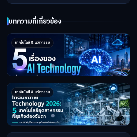
บทความที่เกี่ยวข้อง
5 เรื่องของ AI Technology ที่กำลังเปลี่ยนโลก
เทคโนโลยี & นวัตกรรม
ในปี 2026
5 AI Technology ที่กำล…
Master Bussiness
2 กรกฎาคม 2026
Industrial 2026 : 5 เทคโนโลยีอุตสาหกรรมที่
เทคโนโลยี & นวัตกรรม
ธุรกิจต้องจับตา
Industrial Technology …
Master Bussiness
1 กรกฎาคม 2026