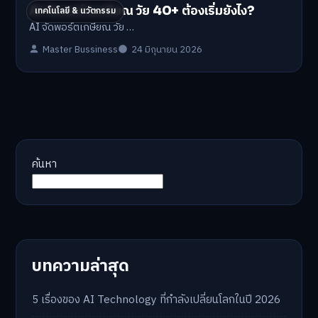
AI จัดพอร์ตเกษียณ วัย 40+ ต้องเริ่มยังไง?
เทคโนโลยี & นวัตกรรม
AI จัดพอร์ตเกษียณ วัย …
Master Bussiness
24 มิถุนายน 2026
ค้นหา
บทความล่าสุด
5 เรื่องของ AI Technology ที่กำลังเปลี่ยนโลกในปี 2026