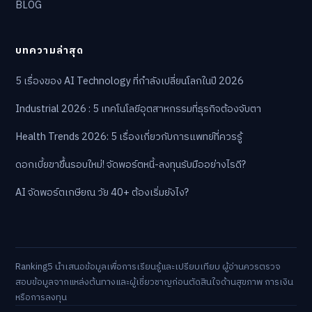
BLOG
บทความล่าสุด
5 เรื่องของ AI Technology ที่กำลังเปลี่ยนโลกในปี 2026
Industrial 2026 : 5 เทคโนโลยีอุตสาหกรรมที่ธุรกิจต้องจับตา
Health Trends 2026: 5 เรื่องเกี่ยวกับการแพทย์ที่ควรรู้
ดอกเบี้ยขาขึ้นรอบใหม่! จัดพอร์ตหนี้-ลงทุนรับมืออย่างไรดี?
AI จัดพอร์ตเกษียณ วัย 40+ ต้องเริ่มยังไง?
Ranking5 นำเสนอข้อมูลเพื่อการเรียนรู้และเปรียบเทียบ ผู้อ่านควรตรวจ
สอบข้อมูลจากแหล่งต้นทางและผู้เชี่ยวชาญก่อนตัดสินใจด้านสุขภาพ การเงิน
หรือการลงทุน