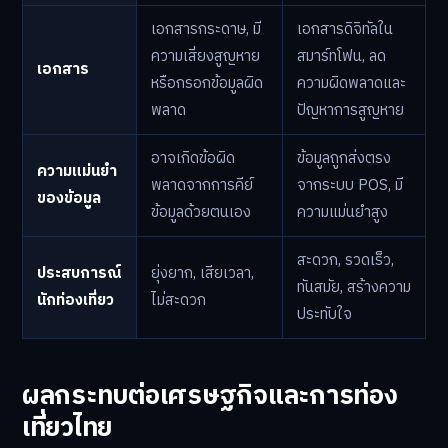
เอกสารกระดาษ, มี
เอกสารดิจิทัลใน
ความเสี่ยงสูญหาย
สมาร์ทโฟน, ลด
เอกสาร
หรือกรอกข้อมูลผิด
ความผิดพลาดและ
พลาด
ปัญหาการสูญหาย
อาจเกิดข้อผิด
ข้อมูลถูกส่งตรง
ความแม่นยำ
พลาดจากการคีย์
จากระบบ POS, มี
ของข้อมูล
ข้อมูลด้วยตนเอง
ความแม่นยำสูง
สะดวก, รวดเร็ว,
ประสบการณ์
ยุ่งยาก, เสียเวลา,
ทันสมัย, สร้างความ
นักท่องเที่ยว
ไม่สะดวก
ประทับใจ
ผลกระทบต่อเศรษฐกิจและการท่อง
เที่ยวไทย