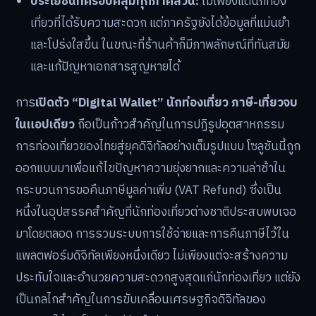
ประโยชน์ที่ครอบคลุมทุกภาคส่วน:
ไม่เพียงแต่นักท่อง
เที่ยวที่ได้รับความสะดวก แต่ภาครัฐยังได้ข้อมูลที่แม่นยำ
และโปร่งใสขึ้น ในขณะที่ร้านค้าก็มีภาพลักษณ์ที่ทันสมัย
และแก้ปัญหาเอกสารสูญหายได้
การ
เปิดตัว “Digital Wallet” นักท่องเที่ยว ภาษี-เที่ยวจบ
ในแอปเดียว
ถือเป็นก้าวสำคัญในการปฏิรูปอุตสาหกรรม
การท่องเที่ยวของไทยสู่ยุคดิจิทัลอย่างเต็มรูปแบบ โซลูชันนี้ถูก
ออกแบบมาเพื่อแก้ไขปัญหาความยุ่งยากและความล่าช้าใน
กระบวนการขอคืนภาษีมูลค่าเพิ่ม (VAT Refund) ซึ่งเป็น
หนึ่งในอุปสรรคสำคัญที่นักท่องเที่ยวต่างชาติประสบพบเจอ
มาโดยตลอด การรวมระบบการใช้จ่ายและการคืนภาษีไว้ใน
แพลตฟอร์มดิจิทัลเพียงหนึ่งเดียว ไม่เพียงแต่จะสร้างความ
ประทับใจและอำนวยความสะดวกสูงสุดแก่นักท่องเที่ยว แต่ยัง
เป็นกลไกสำคัญในการขับเคลื่อนเศรษฐกิจดิจิทัลของ