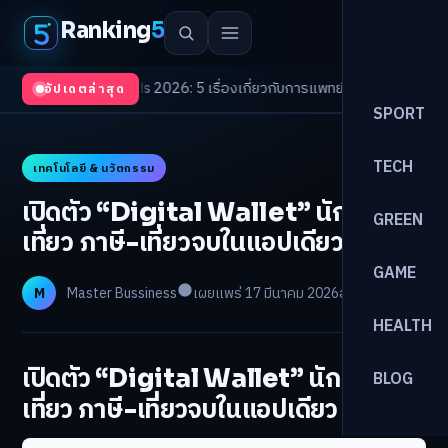
Ranking
5
th Trends 2026: 5 เรื่องเกี่ยวกับการแพทย์ที่ควรรู้
/
ดอกเบี้ยขาขึ้นรอบใหม่! จ
อัปเดตล่าสุด
SPORT
TECH
เทคโนโลยี & นวัตกรรม
เปิดตัว “Digital Wallet” นักท่อง
GREEN
เที่ยว ภาษี-เที่ยวจบในแอปเดียว
GAME
M
Master Bussiness
เผยแพร่ 17 มีนาคม 2026
อ่าน 22 นาที
HEALTH
เปิดตัว “Digital Wallet” นักท่อง
BLOG
เที่ยว ภาษี-เที่ยวจบในแอปเดียว