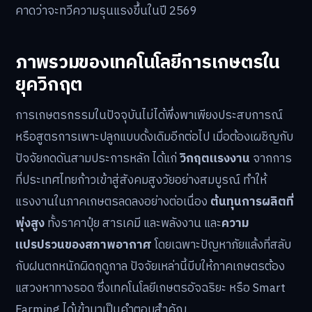
คาดว่าจะทวีความรุนแรงขึ้นในปี 2569
ภาพรวมของเทคโนโลยีการเกษตรใน
ยุควิกฤต
การเกษตรกรรมในปัจจุบันไม่ได้พึ่งพาเพียงประสบการณ์
หรือสูตรการเพาะปลูกแบบดั้งเดิมอีกต่อไป เมื่อต้องเผชิญกับ
ปัจจัยกดดันสามประการหลัก ได้แก่
วิกฤตแรงงาน
จากการ
ที่ประเทศไทยก้าวเข้าสู่สังคมสูงวัยอย่างสมบูรณ์ ทำให้
แรงงานในภาคเกษตรลดลงอย่างต่อเนื่อง
ต้นทุนการผลิตที่
พุ่งสูง
ทั้งราคาปุ๋ย สารเคมี และพลังงาน และ
ความ
แปรปรวนของสภาพอากาศ
โดยเฉพาะปัญหาภัยแล้งที่สลับ
กับฝนตกหนักผิดฤดูกาล ปัจจัยเหล่านี้บีบให้ภาคเกษตรต้อง
แสวงหาทางรอด ซึ่งเทคโนโลยีเกษตรอัจฉริยะ หรือ Smart
Farming ได้เข้ามาเป็นคำตอบสำคัญ