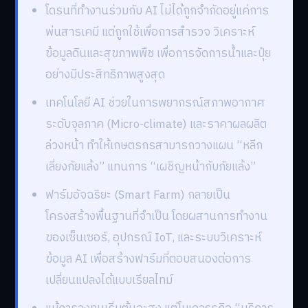
โดรนที่ทำงานร่วมกับ AI ไม่ได้ถูกจำกัดอยู่แค่การ
พ่นสารเคมี แต่ถูกใช้เพื่อการสำรวจ วิเคราะห์
ข้อมูลดินและสุขภาพพืช เพื่อการจัดการน้ำและปุ๋ย
อย่างมีประสิทธิภาพสูงสุด
เทคโนโลยี AI ช่วยในการพยากรณ์สภาพอากาศ
ระดับจุลภาค (Micro-climate) และราคาผลผลิต
ล่วงหน้า ทำให้เกษตรกรสามารถวางแผน “หลีก
เลี่ยงภัยแล้ง” แทนการ “เผชิญหน้ากับภัยแล้ง”
ฟาร์มอัจฉริยะ (Smart Farm) กลายเป็น
โครงสร้างพื้นฐานที่จำเป็น โดยผสานการทำงาน
ของเซ็นเซอร์, อุปกรณ์ IoT, และระบบวิเคราะห์
ข้อมูล AI เพื่อสร้างฟาร์มที่ตอบสนองต่อการ
เปลี่ยนแปลงได้แบบเรียลไทม์