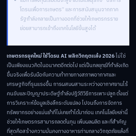
แม้การลงทุนเริ่มต้นจะสูง แต่โมเดลธุรกิจ “บริการ
โดรนเพื่อการเกษตร” และการสนับสนุนจากภาค
รัฐกำลังกลายเป็นทางออกที่ช่วยให้เกษตรกรราย
ย่อยสามารถเข้าถึงเทคโนโลยีขั้นสูงได้
เกษตรกรยุคใหม่ ใช้โดรน AI พลิกวิกฤตแล้ง 2026
ไม่ใช่
เป็นเพียงแนวคิดในอนาคตอีกต่อไป แต่เป็นกลยุทธ์ที่กำลังเกิด
ขึ้นจริงเพื่อรับมือกับความท้าทายทางสภาพอากาศและ
เศรษฐกิจที่รุนแรงขึ้น การผสมผสานระหว่างอากาศยานไร้
คนขับและปัญญาประดิษฐ์กำลังปฏิวัติวิธีการเพาะปลูก ตั้งแต่
การวิเคราะห์ข้อมูลเชิงลึกระดับแปลง ไปจนถึงการจัดการ
ทรัพยากรอย่างแม่นยำที่ไม่เคยทำได้มาก่อน เทคโนโลยีเหล่านี้
ช่วยให้เกษตรกรสามารถลดต้นทุน เพิ่มผลผลิต และที่สำคัญ
ที่สุดคือสร้างความมั่นคงทางอาหารท่ามกลางวิกฤตภัยแล้งที่