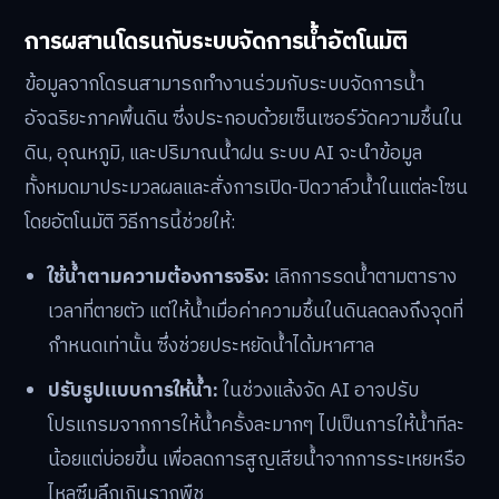
การผสานโดรนกับระบบจัดการน้ำอัตโนมัติ
ข้อมูลจากโดรนสามารถทำงานร่วมกับระบบจัดการน้ำ
อัจฉริยะภาคพื้นดิน ซึ่งประกอบด้วยเซ็นเซอร์วัดความชื้นใน
ดิน, อุณหภูมิ, และปริมาณน้ำฝน ระบบ AI จะนำข้อมูล
ทั้งหมดมาประมวลผลและสั่งการเปิด-ปิดวาล์วน้ำในแต่ละโซน
โดยอัตโนมัติ วิธีการนี้ช่วยให้:
ใช้น้ำตามความต้องการจริง:
เลิกการรดน้ำตามตาราง
เวลาที่ตายตัว แต่ให้น้ำเมื่อค่าความชื้นในดินลดลงถึงจุดที่
กำหนดเท่านั้น ซึ่งช่วยประหยัดน้ำได้มหาศาล
ปรับรูปแบบการให้น้ำ:
ในช่วงแล้งจัด AI อาจปรับ
โปรแกรมจากการให้น้ำครั้งละมากๆ ไปเป็นการให้น้ำทีละ
น้อยแต่บ่อยขึ้น เพื่อลดการสูญเสียน้ำจากการระเหยหรือ
ไหลซึมลึกเกินรากพืช