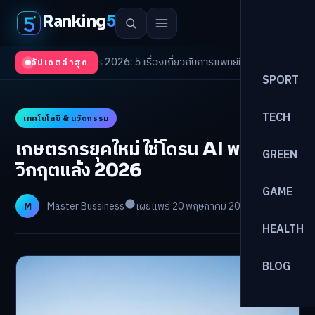
Ranking
5
th Trends 2026: 5 เรื่องเกี่ยวกับการแพทย์ที่ควรรู้
/
ดอกเบี้ยขาขึ้นรอบใหม่! จ
อัปเดตล่าสุด
SPORT
TECH
เทคโนโลยี & นวัตกรรม
เกษตรกรยุคใหม่ ใช้โดรน AI พลิก
GREEN
วิกฤตแล้ง 2026
GAME
M
Master Bussiness
เผยแพร่ 20 พฤษภาคม 2026
อ่าน 22 นาที
HEALTH
BLOG