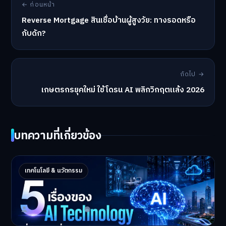
← ก่อนหน้า
Reverse Mortgage สินเชื่อบ้านผู้สูงวัย: ทางรอดหรือ
กับดัก?
ถัดไป →
เกษตรกรยุคใหม่ ใช้โดรน AI พลิกวิกฤตแล้ง 2026
บทความที่เกี่ยวข้อง
5 เรื่องของ AI Technology ที่กำลังเปลี่ยนโลก
เทคโนโลยี & นวัตกรรม
ในปี 2026
5 AI Technology ที่กำล…
Master Bussiness
2 กรกฎาคม 2026