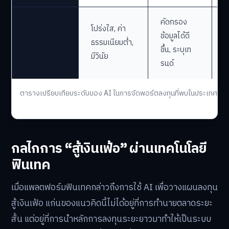
คัดกรอง
โปร่งใส, ค่า
ข้อมูลได้ดี
เ
จุดเด่น
ธรรมเนียมต่ำ,
ขึ้น, ระบุเท
บ
มีวินัย
รนด์
ตารางเปรียบเทียบระดับของ AI ในการจัดพอร์ตลงทุนที่พบในประเทศไทย
กลไกการ “สู้เงินเฟ้อ” ผ่านเทคโนโลยี
ฟินเทค
เมื่อแพลตฟอร์มฟินเทคกล่าวถึงการใช้ AI เพื่อวางแผนลงทุน
สู้เงินเฟ้อ แก่นของแนวคิดนี้ไม่ได้อยู่ที่การทำนายตลาดระยะ
สั้น แต่อยู่ที่การนำหลักการลงทุนระยะยาวมาทำให้เป็นระบบ