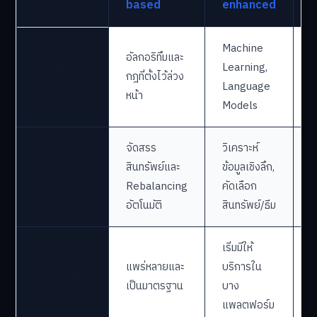
based
enhanced
A
Machine
L
อัลกอริทึมและ
เทคโนโลยี
Learning,
L
กฎที่ตั้งไว้ล่วง
หลัก
Language
M
หน้า
Models
(
จัดสรร
วิเคราะห์
ใ
สินทรัพย์และ
ข้อมูลเชิงลึก,
วัตถุประสงค์
ผ
Rebalancing
คัดเลือก
ส
อัตโนมัติ
สินทรัพย์/ธีม
เริ่มมีให้
อ
แพร่หลายและ
บริการใน
สถานะในไทย
ท
เป็นมาตรฐาน
บาง
ข
แพลตฟอร์ม