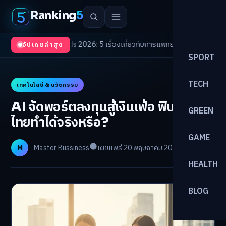
Ranking
5
th Trends 2026: 5 เรื่องเกี่ยวกับการแพทย์ที่ควรรู้
/
ดอกเบี้ยขาขึ้นรอบใหม่! จ
อัปเดตล่าสุด
SPORT
TECH
เทคโนโลยี & นวัตกรรม
AI จัดพอร์ตลงทุนสู้เงินเฟ้อ ฟินเทค
GREEN
ไทยทำได้จริงหรือ?
GAME
M
Master Bussiness
เผยแพร่ 20 พฤษภาคม 2026
อ่าน 29 นาที
HEALTH
BLOG