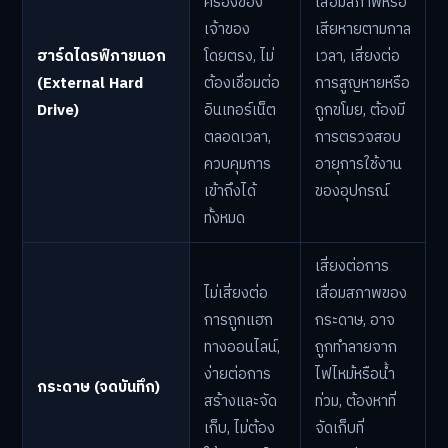
ครองของ
เสื่อมสภาพหรือ
เจ้าของ
เสียหายตามกาล
ฮาร์ดไดรฟ์ภายนอก
โดยตรง, ไม่
เวลา, เสี่ยงต่อ
(External Hard
ต้องเชื่อมต่อ
การสูญหายหรือ
Drive)
อินเทอร์เน็ต
ถูกขโมย, ต้องมี
ตลอดเวลา,
การตรวจสอบ
ควบคุมการ
อายุการใช้งาน
เข้าถึงได้
ของอุปกรณ์
ทั้งหมด
เสี่ยงต่อการ
ไม่เสี่ยงต่อ
เสื่อมสภาพของ
การถูกแฮก
กระดาษ, อาจ
ทางออนไลน์,
ถูกทำลายจาก
ง่ายต่อการ
ไฟไหม้หรือน้ำ
กระดาษ (จดบันทึก)
สร้างและจัด
ท่วม, ต้องหาที่
เก็บ, ไม่ต้อง
จัดเก็บที่