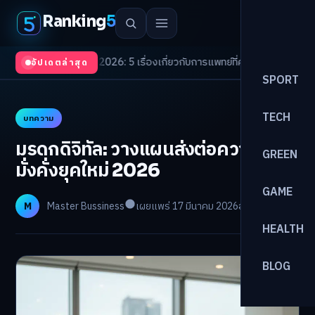
Ranking
5
 Trends 2026: 5 เรื่องเกี่ยวกับการแพทย์ที่ควรรู้
/
ดอกเบี้ยขาขึ้นรอบใหม่! จั
อัปเดตล่าสุด
SPORT
TECH
บทความ
มรดกดิจิทัล: วางแผนส่งต่อความ
GREEN
มั่งคั่งยุคใหม่ 2026
GAME
M
Master Bussiness
เผยแพร่ 17 มีนาคม 2026
อ่าน 24 นาที
HEALTH
BLOG