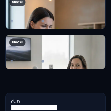
ปรับพอร์ตรับ ‘เงินดิจิทัล 2.0’ จัดสรรงบอย่างไรไม่
บทความ
ให้พัง
'เงินดิจิทัล 2.0' มาแล…
Master Bussiness
23 มิถุนายน 2026
AI จัดพอร์ตให้ปัง! เทรนด์ลงทุนยุคใหม่ ไม่ต้องเฝ้า
บทความ
จอ
AI จัดพอร์ตให้ปัง! หมด…
Master Bussiness
23 มิถุนายน 2026
ค้นหา