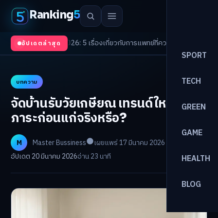
Ranking
5
nds 2026: 5 เรื่องเกี่ยวกับการแพทย์ที่ควรรู้
/
ดอกเบี้ยขาขึ้นรอบใหม่! จัดพอร์
อัปเดตล่าสุด
SPORT
TECH
บทความ
จัดบ้านรับวัยเกษียณ เทรนด์ใหม่ลด
GREEN
ภาระก่อนแก่จริงหรือ?
GAME
M
Master Bussiness
เผยแพร่ 17 มีนาคม 2026
อัปเดต 20 มีนาคม 2026
อ่าน 23 นาที
HEALTH
BLOG