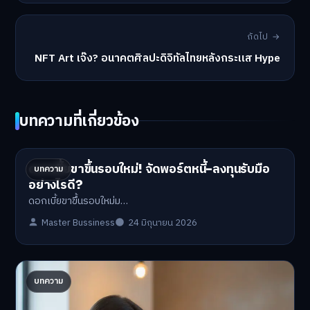
ถัดไป →
NFT Art เจ๊ง? อนาคตศิลปะดิจิทัลไทยหลังกระแส Hype
บทความที่เกี่ยวข้อง
ดอกเบี้ยขาขึ้นรอบใหม่! จัดพอร์ตหนี้-ลงทุนรับมือ
บทความ
อย่างไรดี?
ดอกเบี้ยขาขึ้นรอบใหม่ม…
Master Bussiness
24 มิถุนายน 2026
ปรับพอร์ตรับ ‘เงินดิจิทัล 2.0’ จัดสรรงบอย่างไรไม่
บทความ
ให้พัง