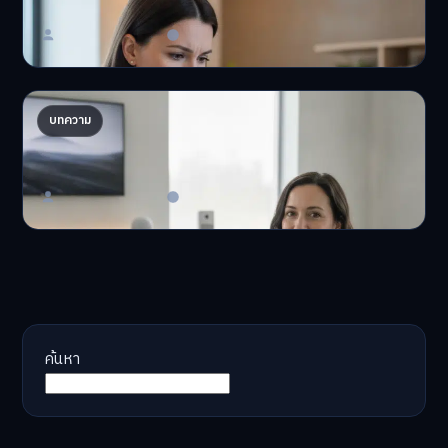
'เงินดิจิทัล 2.0' มาแล…
Master Bussiness
23 มิถุนายน 2026
AI จัดพอร์ตให้ปัง! เทรนด์ลงทุนยุคใหม่ ไม่ต้องเฝ้า
บทความ
จอ
AI จัดพอร์ตให้ปัง! หมด…
Master Bussiness
23 มิถุนายน 2026
ค้นหา