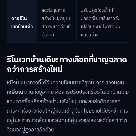
ลดต้นทุนการ
ปรับปรุงห้องน้ำให้
การรีโน
สร้างใหม่, อยู่ใน
ปลอดภัย, เสริมราวจับ,
เวทบ้านเก่า
สภาพแวดล้อมที่
เปลี่ยนระบบไฟฟ้าและ
คุ้นเคย
แสงสว่าง
รีโนเวทบ้านเดิม: ทางเลือกที่ชาญฉลาด
กว่าการสร้างใหม่
หนึ่งในแนวทางที่ได้รับความนิยมมากที่สุดในการ
วางแผน
เกษียณ
ด้านที่อยู่อาศัย คือการปรับปรุงหรือรีโนเวทบ้านเดิม
แทนการซื้อหรือสร้างบ้านหลังใหม่ เหตุผลหลักคือการลด
ภาระค่าใช้จ่ายก้อนใหญ่ก่อนเข้าสู่วัยที่ไม่มีรายได้ประจำ การ
อยู่ในสภาพแวดล้อมและสังคมที่คุ้นเคยยังส่งผลดีต่อสุขภาพ
จิตของผู้สูงอายุอีกด้วย