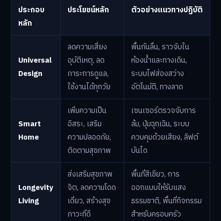
ประกอบ
ประโยชน์หลัก
ตัวอย่างแนวทางปฏิบัติ
หลัก
ลดความเสี่ยง
พื้นกันลื่น, ราวจับใน
Universal
อุบัติเหตุ, ลด
ห้องน้ำและทางเดิน,
Design
ภาระการดูแล,
ระบบไฟส่องสว่าง
ใช้งานได้ทุกวัย
อัตโนมัติ, ทางลาด
เพิ่มความเป็น
เซนเซอร์ตรวจจับการ
Smart
อิสระ, เสริม
ล้ม, ปุ่มฉุกเฉิน, ระบบ
Home
ความปลอดภัย,
ควบคุมด้วยเสียง, ลิฟต์
ติดตามสุขภาพ
บันได
ส่งเสริมสุขภาพ
พื้นที่สีเขียว, การ
Longevity
จิต, ลดความโดด
ออกแบบให้รับแสง
Living
เดี่ยว, สร้างสุข
ธรรมชาติ, พื้นที่กิจกรรม
ภาวะที่ดี
สำหรับครอบครัว