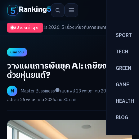
Ranking
5
alth Trends 2026: 5 เรื่องเกี่ยวกับการแพทย์ที่ควรรู้
/
ดอกเบี้ยขาขึ้นรอบใหม่!
อัปเดตล่าสุด
SPORT
TECH
บทความ
วางแผนการเงินยุค AI: เกษียณเร็วขึ้น
GREEN
ด้วยหุ่นยนต์?
GAME
M
Master Bussiness
เผยแพร่ 23 พฤษภาคม 2026
อัปเดต 26 พฤษภาคม 2026
อ่าน 30 นาที
HEALTH
BLOG