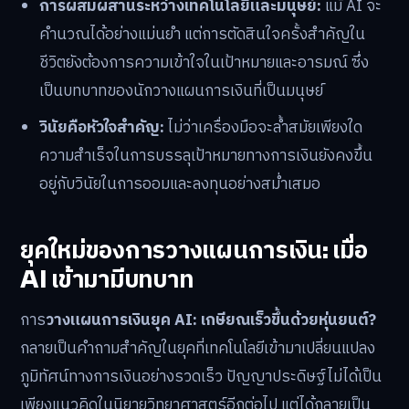
การผสมผสานระหว่างเทคโนโลยีและมนุษย์:
แม้ AI จะ
คำนวณได้อย่างแม่นยำ แต่การตัดสินใจครั้งสำคัญใน
ชีวิตยังต้องการความเข้าใจในเป้าหมายและอารมณ์ ซึ่ง
เป็นบทบาทของนักวางแผนการเงินที่เป็นมนุษย์
วินัยคือหัวใจสำคัญ:
ไม่ว่าเครื่องมือจะล้ำสมัยเพียงใด
ความสำเร็จในการบรรลุเป้าหมายทางการเงินยังคงขึ้น
อยู่กับวินัยในการออมและลงทุนอย่างสม่ำเสมอ
ยุคใหม่ของการวางแผนการเงิน: เมื่อ
AI เข้ามามีบทบาท
การ
วางแผนการเงินยุค AI: เกษียณเร็วขึ้นด้วยหุ่นยนต์?
กลายเป็นคำถามสำคัญในยุคที่เทคโนโลยีเข้ามาเปลี่ยนแปลง
ภูมิทัศน์ทางการเงินอย่างรวดเร็ว ปัญญาประดิษฐ์ไม่ได้เป็น
เพียงแนวคิดในนิยายวิทยาศาสตร์อีกต่อไป แต่ได้กลายเป็น