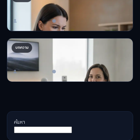
ให้พัง
'เงินดิจิทัล 2.0' มาแล…
Master Bussiness
23 มิถุนายน 2026
AI จัดพอร์ตให้ปัง! เทรนด์ลงทุนยุคใหม่ ไม่ต้องเฝ้า
บทความ
จอ
AI จัดพอร์ตให้ปัง! หมด…
Master Bussiness
23 มิถุนายน 2026
ค้นหา