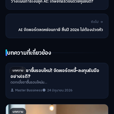
วางแผนการเงินยุค AI: เกษียณเร็วขึ้นด้วยหุ่นยนต์?
ถัดไป →
AI จัดพอร์ตลดหย่อนภาษี สิ้นปี 2026 ไม่ต้องปวดหัว
บทความที่เกี่ยวข้อง
ดอกเบี้ยขาขึ้นรอบใหม่! จัดพอร์ตหนี้-ลงทุนรับมือ
บทความ
อย่างไรดี?
ดอกเบี้ยขาขึ้นรอบใหม่ม…
Master Bussiness
24 มิถุนายน 2026
ปรับพอร์ตรับ ‘เงินดิจิทัล 2.0’ จัดสรรงบอย่างไรไม่
บทความ