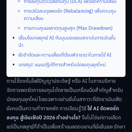
การลงทุนถัวเฉลี่ยต้นทุน (DCA) เพื่อลดความเสี่ยง
การปรับสมดุลพอร์ต (Rebalancing) เพื่อควบคุม
ความเสี่ยง
การควบคุมผลขาดทุนสูงสุด (Max Drawdown)
เชื่อมโยงกลยุทธ์ AI กับมุมมองของสถาบันการเงินชั้น
นำ
ข้อจำกัดและความเสี่ยงที่ต้องพิจารณาในการใช้ AI
บทสรุป: แผนปฏิบัติการสำหรับนักลงทุนยุคใหม่
การใช้เทคโนโลยีปัญญาประดิษฐ์ หรือ AI ในการบริหาร
จัดการพอร์ตการลงทุนได้กลายเป็นเครื่องมือสำคัญสำหรับ
นักลงทุนยุคใหม่ โดยเฉพาะอย่างยิ่งในสภาวะที่อัตราเงินเฟ้อ
ยังคงเป็นความท้าทายหลัก การเรียนรู้วิธี
ใช้ AI จัดพอร์ต
ลงทุน สู้เงินเฟ้อปี 2026 ทำอย่างไร?
จึงไม่ใช่แค่ทางเลือก
แต่เป็นกลยุทธ์ที่จำเป็นเพื่อสร้างผลตอบแทนที่ยั่งยืนและรักษา