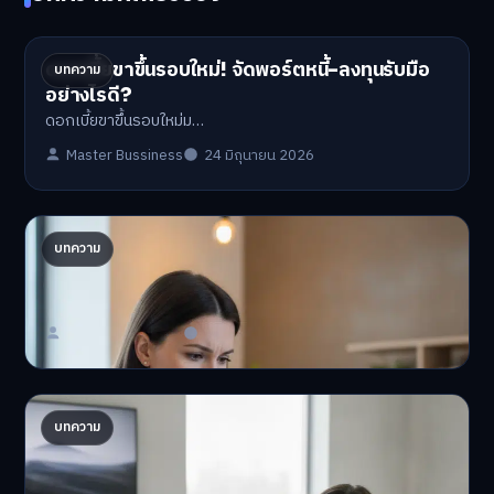
ดอกเบี้ยขาขึ้นรอบใหม่! จัดพอร์ตหนี้-ลงทุนรับมือ
บทความ
อย่างไรดี?
ดอกเบี้ยขาขึ้นรอบใหม่ม…
Master Bussiness
24 มิถุนายน 2026
ปรับพอร์ตรับ ‘เงินดิจิทัล 2.0’ จัดสรรงบอย่างไรไม่
บทความ
ให้พัง
'เงินดิจิทัล 2.0' มาแล…
Master Bussiness
23 มิถุนายน 2026
AI จัดพอร์ตให้ปัง! เทรนด์ลงทุนยุคใหม่ ไม่ต้องเฝ้า
บทความ
จอ
AI จัดพอร์ตให้ปัง! หมด…