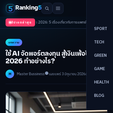
Ranking
5
h Trends 2026: 5 เรื่องเกี่ยวกับการแพทย์ที่ควรรู้
/
ดอกเบี้ยขาขึ้นรอบใหม่! จ
อัปเดตล่าสุด
SPORT
TECH
บทความ
ใช้ AI จัดพอร์ตลงทุน สู้เงินเฟ้อปี
GREEN
2026 ทำอย่างไร?
GAME
M
Master Bussiness
เผยแพร่ 3 มิถุนายน 2026
อ่าน 29 นาที
HEALTH
BLOG