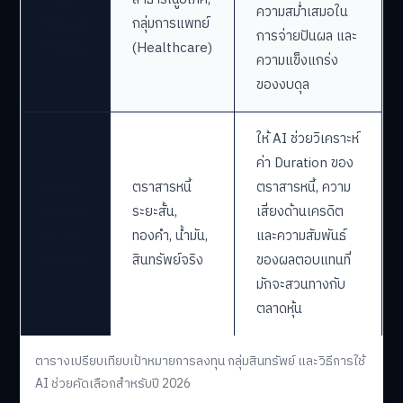
ความสม่ำเสมอใน
ปันผลสู้
กลุ่มการแพทย์
การจ่ายปันผล และ
เงินเฟ้อ
(Healthcare)
ความแข็งแกร่ง
ของงบดุล
ให้ AI ช่วยวิเคราะห์
ค่า Duration ของ
เกราะ
ตราสารหนี้
ตราสารหนี้, ความ
ป้องกัน
ระยะสั้น,
เสี่ยงด้านเครดิต
ความ
ทองคำ, น้ำมัน,
และความสัมพันธ์
ผันผวน
สินทรัพย์จริง
ของผลตอบแทนที่
มักจะสวนทางกับ
ตลาดหุ้น
ตารางเปรียบเทียบเป้าหมายการลงทุน กลุ่มสินทรัพย์ และวิธีการใช้
AI ช่วยคัดเลือกสำหรับปี 2026