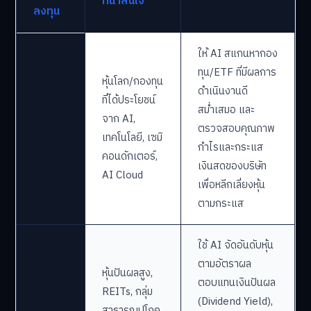
ที่น่าสนใจ
ลงทุน
ให้ AI สแกนหากอง
ทุน/ETF ที่มีผลการ
หุ้นโลก/กองทุน
ดำเนินงานดี
เติบโต
ที่ได้ประโยชน์
สม่ำเสมอ และ
เชิงรุก
จาก AI,
ตรวจสอบคุณภาพ
เพื่อสู้
เทคโนโลยี, เซมิ
กำไรและกระแส
เงินเฟ้อ
คอนดักเตอร์,
เงินสดของบริษัท
AI Cloud
เพื่อหลีกเลี่ยงหุ้น
ตามกระแส
ใช้ AI จัดอันดับหุ้น
ตามอัตราผล
รับ
หุ้นปันผลสูง,
ตอบแทนเงินปันผล
กระแส
REITs, กลุ่ม
(Dividend Yield),
เงินสด/
สาธารณูปโภค,