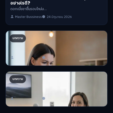
อย่างไรดี?
ดอกเบี้ยขาขึ้นรอบใหม่ม…
Master Bussiness
24 มิถุนายน 2026
ปรับพอร์ตรับ ‘เงินดิจิทัล 2.0’ จัดสรรงบอย่างไรไม่
บทความ
ให้พัง
'เงินดิจิทัล 2.0' มาแล…
Master Bussiness
23 มิถุนายน 2026
AI จัดพอร์ตให้ปัง! เทรนด์ลงทุนยุคใหม่ ไม่ต้องเฝ้า
บทความ
จอ
AI จัดพอร์ตให้ปัง! หมด…
Master Bussiness
23 มิถุนายน 2026