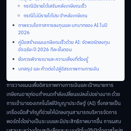
กรณีมีรายได้เสริมหลังเกษียณเร็ว
กรณีไม่มีรายได้ประจำหลังเกษียณ
ภาพรวมโอกาสการลงทุนและบทบาทของ AI ในปี
2026
คู่มือสร้างแผนเกษียณเร็วด้วย AI: จัดพอร์ตลงทุน
อัจฉริยะปี 2026 ทีละขั้นตอน
ข้อควรพิจารณาและความเสี่ยงที่ต้องรู้
บทสรุป และก้าวต่อไปสู่อิสรภาพทางการเงิน
การวางแผนเพื่ออิสรภาพทางการเงินและเป้าหมายการ
เกษียณอายุก่อนกำหนดกำลังเปลี่ยนแปลงไปอย่างมาก ด้วย
การเข้ามาของเทคโนโลยีปัญญาประดิษฐ์ (AI) ซึ่งกลายเป็น
เครื่องมือสำคัญที่ช่วยให้นักลงทุนสามารถบริหารจัดการ
พอร์ตได้อย่างเป็นระบบและมีประสิทธิภาพมากขึ้น การผสม
ผสานระหว่างข้อมูลเชิงลึกและระบบอัตโนมัติเปิดโอกาสใหม่ๆ