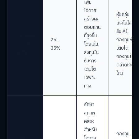
เพิ่ม
โอกาส
หุ้นกลุ่ม
สร้างผล
เทคโนโลยี,
ตอบแทน
ธีม AI,
Satellite
ที่สูงขึ้น
25–
กองทุนหุ้น
(พอร์ต
โดยเน้น
35%
เติบโต,
เสริม)
ลงทุนใน
กองทุนใน
ธีมการ
ตลาดเกิด
เติบโต
ใหม่
เฉพาะ
ทาง
รักษา
สภาพ
คล่อง
สำหรับ
กองทุน
Cash
โอกาส