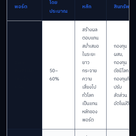
โดย
พอร์ต
หลัก
สินทรัพย์
ประมาณ
สร้างผล
ตอบแทน
สม่ำเสมอ
กองทุน
ในระยะ
ผสม,
Core
ยาว
กองทุน
Portfolio
50–
กระจาย
ดัชนีโลก,
(พอร์ต
60%
ความ
กองทุนที่
หลัก)
เสี่ยงไป
ปรับ
ทั่วโลก
สัดส่วน
เป็นแกน
อัตโนมัติ
หลักของ
พอร์ต