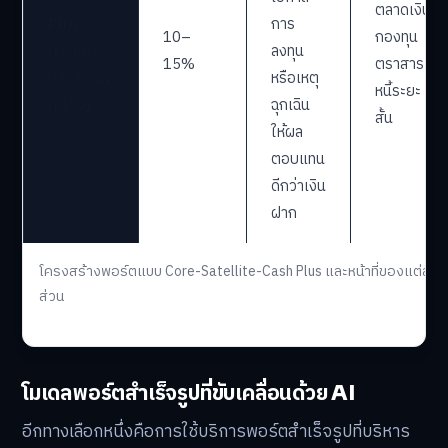
ตลาดเงิน,
Plus
การ
10–
กองทุน
(เงินสด
ลงทุน
15%
ตราสาร
และสภาพ
หรือเหตุ
หนี้ระยะ
คล่อง)
ฉุกเฉิน
สั้น
ให้ผล
ตอบแทน
ดีกว่าเงิน
ฝาก
โครงสร้างพอร์ตแบบ Core-Satellite-Cash Plus และหน้าที่ของแต่ละ
ส่วน
โมเดลพอร์ตสำเร็จรูปที่ขับเคลื่อนด้วย AI
อีกทางเลือกหนึ่งคือการใช้บริการพอร์ตสำเร็จรูปที่บริหาร