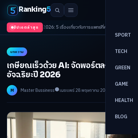
Ranking
5
rends 2026: 5 เรื่องเกี่ยวกับการแพทย์ที่ควรรู้
/
ดอกเบี้ยขาขึ้นรอบใหม่! จัดพ
อัปเดตล่าสุด
SPORT
TECH
บทความ
เกษียณเร็วด้วย AI: จัดพอร์ตลงทุน
GREEN
อัจฉริยะปี 2026
GAME
M
Master Bussiness
เผยแพร่ 28 พฤษภาคม 2026
อ่าน 27 นาที
HEALTH
BLOG