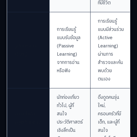
ที่มีชีวิต
การเรียนรู้
การเรียนรู้
แบบมีส่วนร่วม
แบบรับข้อมูล
(Active
รูปแบบการ
(Passive
Learning)
เรียนรู้
Learning)
ผ่านการ
จากการอ่าน
สำรวจและค้น
หรือฟัง
พบด้วย
ตนเอง
นักท่องเที่ยว
ดึงดูดคนรุ่น
ทั่วไป, ผู้ที่
ใหม่,
การเข้าถึง
สนใจ
ครอบครัวที่มี
กลุ่มเป้าหมาย
ประวัติศาสตร์
เด็ก, และผู้ที่
เชิงลึกเป็น
สนใจ