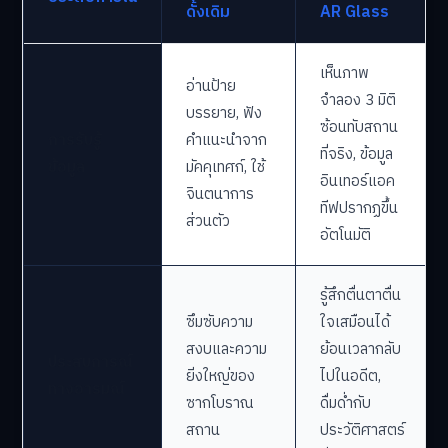
ดั้งเดิม
AR Glass
เห็นภาพ
อ่านป้าย
จำลอง 3 มิติ
บรรยาย, ฟัง
ซ้อนทับสถาน
การรับรู้
คำแนะนำจาก
ที่จริง, ข้อมูล
ข้อมูล
มัคคุเทศก์, ใช้
อินเทอร์แอค
จินตนาการ
ทีฟปรากฏขึ้น
ส่วนตัว
อัตโนมัติ
รู้สึกตื่นตาตื่น
ซึมซับความ
ใจเสมือนได้
สงบและความ
ย้อนเวลากลับ
ประสบการณ์
ยิ่งใหญ่ของ
ไปในอดีต,
ทางอารมณ์
ซากโบราณ
ดื่มด่ำกับ
สถาน
ประวัติศาสตร์