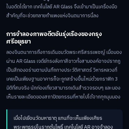
ในอดีตได้ยาก เทคโนโลยี AR Glass จึงเข้ามาเป็นเครื่องมือ
สำคัญที่จะช่วยทลายกำแพงแห่งจินตนาการนี้ลง
การจำลองภาพอดีตอันรุ่งเรืองของกรุง
ศรีอยุธยา
ลองจินตนาการถึงการเดินชมวัดพระศรีสรรเพชญ์ เมื่อมอง
ผ่าน AR Glass เจดีย์ทรงลังกาสีขาวทั้งสามองค์อาจปรากฏ
เป็นสีทองอร่ามตามบันทึกทางประวัติศาสตร์ วิหารหลวงที่
เคยเป็นเพียงฐานอาคารก็จะถูกสร้างขึ้นใหม่ด้วยกราฟิก 3
มิติที่สมจริง นักท่องเที่ยวสามารถเดินสำรวจรอบๆ และมอง
เห็นรายละเอียดของสถาปัตยกรรมที่หายไปได้จากทุกมุมมอง
เมื่อไปเยือนวัดมหาธาตุ แทนที่จะเห็นเพียงเศียร
พระพุทธรูปในรากต้นโพธิ์ เทคโนโลยี AR อาจจำลอง