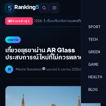
Ranking
5
th Trends 2026: 5 เรื่องเกี่ยวกับการแพทย์ที่ควรรู้
/
ดอกเบี้ยขาขึ้นรอบใหม่! 
อัปเดตล่าสุด
SPORT
TECH
บทความ
เที่ยวอยุธยาผ่าน AR Glass
GREEN
ประสบการณ์ใหม่ที่ไม่ควรพลาด
GAME
M
Master Bussiness
เผยแพร่ 6 เมษายน 2026
อ่าน 28 นาที
HEALTH
BLOG