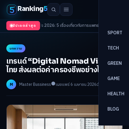
Ranking
5
th Trends 2026: 5 เรื่องเกี่ยวกับการแพทย์ที่ควรรู้
/
ดอกเบี้ยขาขึ้นรอบใหม่! 
อัปเดตล่าสุด
SPORT
TECH
บทความ
เทรนด์ “Digital Nomad Visa” ใน
GREEN
ไทย ส่งผลต่อค่าครองชีพอย่างไ
GAME
M
Master Bussiness
เผยแพร่ 6 เมษายน 2026
อ่าน 27 นาที
HEALTH
BLOG