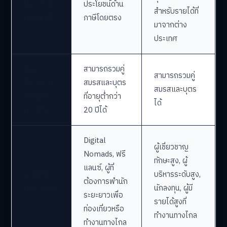
ประโยชน์
ประโยชน์ด้าน
สำหรับรายได้ที่
ด้านภาษี
ภาษีโดยตรง
มาจากต่าง
ประเทศ
สิทธิ
สามารถรวมคู่
สามารถรวมคู่
ประโยชน์
สมรสและบุตร
สมรสและบุตร
สำหรับ
ที่อายุต่ำกว่า
ได้
ครอบครัว
20 ปีได้
Digital
ผู้เชี่ยวชาญ
Nomads, ฟรี
ทักษะสูง, ผู้
แลนซ์, ผู้ที่
กลุ่มเป้า
บริหารระดับสูง,
ต้องการพำนัก
หมายหลัก
นักลงทุน, ผู้มี
ระยะยาวเพื่อ
รายได้สูงที่
ท่องเที่ยวหรือ
ทำงานทางไกล
ทำงานทางไกล