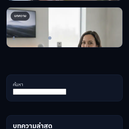
AI จัดพอร์ตให้ปัง! เทรนด์ลงทุนยุคใหม่ ไม่ต้องเฝ้า
บทความ
จอ
AI จัดพอร์ตให้ปัง! หมด…
Master Bussiness
23 มิถุนายน 2026
ค้นหา
บทความล่าสุด