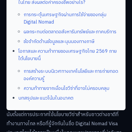
ในไทย ส่งผลต่อค่าครองชีพอย่างไร?
การกระตุ้นเศรษฐกิจผ่านการใช้จ่ายของกลุ่ม
Digital Nomad
ผลกระทบต่อตลาดอสังหาริมทรัพย์และภาคบริการ
ข้อจำกัดด้านข้อมูลและมุมมองทางภาษี
โอกาสและความท้าทายของเศรษฐกิจไทย 2569 ภาย
ใต้นโยบายนี้
การสร้างระบบนิเวศทางเทคโนโลยีและการถ่ายทอด
องค์ความรู้
ความท้าทายจากเงื่อนไขวีซ่าที่อาจไม่ครอบคลุม
บทสรุปและแนวโน้มในอนาคต
นับตั้งแต่การประกาศใช้นโยบายวีซ่าสำหรับชาวต่างชาติที่
ทำงานทางไกล หรือที่รู้จักกันในชื่อ Digital Nomad Visa