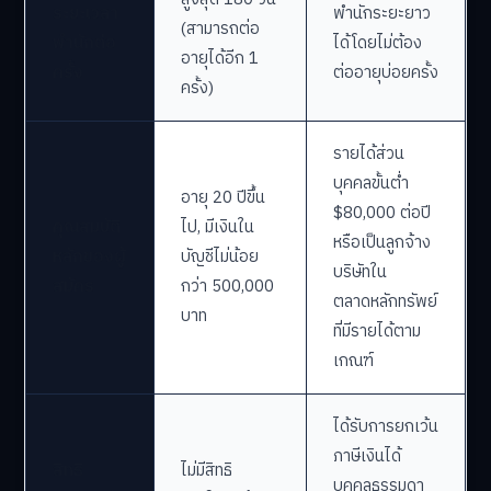
ระยะเวลา
พำนักระยะยาว
(สามารถต่อ
พำนักต่อ
ได้โดยไม่ต้อง
อายุได้อีก 1
ครั้ง
ต่ออายุบ่อยครั้ง
ครั้ง)
รายได้ส่วน
บุคคลขั้นต่ำ
อายุ 20 ปีขึ้น
$80,000 ต่อปี
คุณสมบัติ
ไป, มีเงินใน
หรือเป็นลูกจ้าง
หลักของผู้
บัญชีไม่น้อย
บริษัทใน
สมัคร
กว่า 500,000
ตลาดหลักทรัพย์
บาท
ที่มีรายได้ตาม
เกณฑ์
ได้รับการยกเว้น
ภาษีเงินได้
สิทธิ
ไม่มีสิทธิ
บุคคลธรรมดา