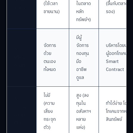
(ใช้เวลา
ในตลาด
(ขึ้นกับตลาด
คล่อง
ขายนาน)
หลัก
รอง)
ทรัพย์ฯ)
มีผู้
จัดการ
จัดการ
บริหารโดยบริษั
การ
ด้วย
กองทุน
ผู้ออกโทเคนหร
บริหาร
ตนเอง
มือ
Smart
จัดการ
ทั้งหมด
อาชีพ
Contract
ดูแล
ไม่มี
สูง (ลง
การก
(ความ
ทุนใน
ทำได้ง่าย โดยซื
ระจาย
เสี่ยง
อสังหาฯ
โทเคนจากหลา
ความ
กระจุก
หลาย
สินทรัพย์
เสี่ยง
ตัว)
แห่ง)