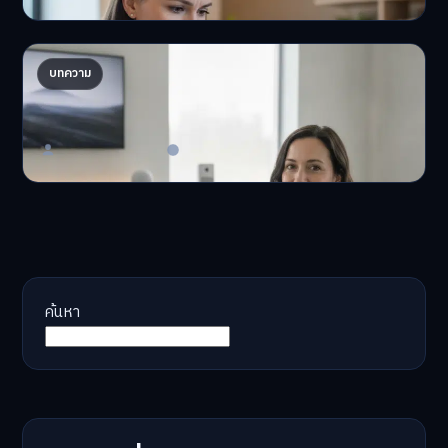
AI จัดพอร์ตให้ปัง! เทรนด์ลงทุนยุคใหม่ ไม่ต้องเฝ้า
บทความ
จอ
AI จัดพอร์ตให้ปัง! หมด…
Master Bussiness
23 มิถุนายน 2026
ค้นหา