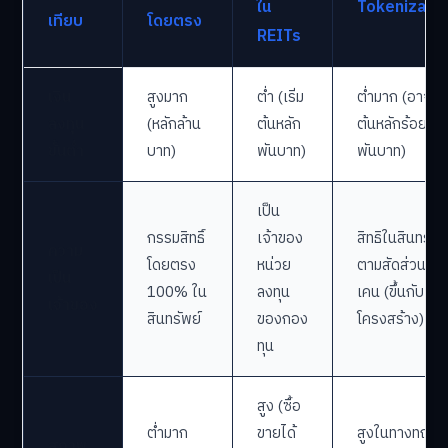
ใน
Tokenizati
เทียบ
โดยตรง
REITs
เงิน
สูงมาก
ต่ำ (เริ่ม
ต่ำมาก (อาจเริ่
ลงทุน
(หลักล้าน
ต้นหลัก
ต้นหลักร้อยหรื
ขั้นต่ำ
บาท)
พันบาท)
พันบาท)
เป็น
กรรมสิทธิ์
เจ้าของ
สิทธิในสินทรัพย
ความ
โดยตรง
หน่วย
ตามสัดส่วนโท
เป็น
100% ใน
ลงทุน
เคน (ขึ้นกับ
เจ้าของ
สินทรัพย์
ของกอง
โครงสร้าง)
ทุน
สูง (ซื้อ
ต่ำมาก
ขายได้
สูงในทางทฤษฎี
สภาพ