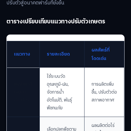
ปรับตัวสู่อนาคตฟาร์มที่ยั่งยืน
ตารางเปรียบเทียบแนวทางปรับตัวเกษตร
ผลลัพธ์ที่
แนวทาง
รายละเอียด
โดดเด่น
ใช้ระบบวัด
เทคโนโลยี
อุณหภูมิ-ฝน,
การผลิตเพิ่ม
เกษตร
จัดการน้ำ
ขึ้น, ปรับตัวต่อ
อัจฉริยะ
อัตโนมัติ, พันธุ์
สภาพอากาศ
พืชทนภัย
ผลผลิตต่อไร่
เลือกปลูกพืชตาม