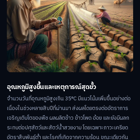
อุณหภูมิสูงขึ้นและเหตุการณ์สุดขั้ว
จำนวนวันที่อุณหภูมิสูงเกิน 35°C มีแนวโน้มเพิ่มขึ้นอย่างต่อ
เนื่องในช่วงหลายสิบปีที่ผ่านมา ส่งผลโดยตรงต่ออัตราการ
เจริญเติบโตของพืช ผลผลิตข้าว ข้าวโพด อ้อย และยังมีผลก
ระทบต่อปศุสัตว์และสัตว์น้ำสวยงาม โดยเฉพาะภาวะเครียด
อัตราสืบพันธุ์ต่ำ และโรคที่เกิดจากความร้อน ขณะเดียวกัน