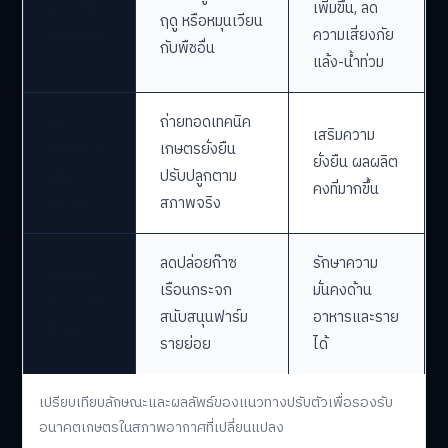
การปรับ
เพิ่มขึ้น, ลด
ฤดู หรือหมุนเวียน
เพาะปลูก
ความเสี่ยงภัย
กับพืชอื่น
แล้ง-น้ำท่วม
การ
ถ่ายทอดเทคนิค
เสริมความ
อบรมและ
เกษตรยั่งยืน
ยั่งยืน ผลผลิต
พัฒนา
ปรับปลูกตาม
คงที่มากขึ้น
ความรู้
สภาพจริง
ลดปล่อยก๊าซ
รักษาความ
นโยบาย
เรือนกระจก
มั่นคงด้าน
และระบบ
สนับสนุนฟาร์ม
อาหารและราย
นิเวศ
รายย่อย
ได้
เปรียบเทียบลักษณะและผลลัพธ์ของแนวทางปรับตัวเพื่อรองรับ
อนาคตเกษตรในสภาพอากาศที่เปลี่ยนแปลง