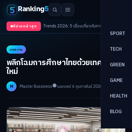
Ranking
5
บตา
/
Health Trends 2026: 5 เรื่องเกี่ยวกับการแพทย์ที่ควรรู้
/
ดอกเบี้ยขาขึ้นร
อัปเดตล่าสุด
SPORT
TECH
บทความ
พลิกโฉมการศึกษาไทยด้วยเทคโนโลยี
GREEN
ใหม่
GAME
M
Master Bussiness
เผยแพร่ 6 กุมภาพันธ์ 2026
อ่าน 11 นาที
HEALTH
BLOG