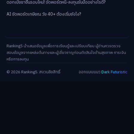
ดอกเบี้ยขาขึ้นรอบใหม่! จัดพอร์ตหนี้-ลงทุนรับมืออย่างไรดี?
AI จัดพอร์ตเกษียณ วัย 40+ ต้องเริ่มยังไง?
Ranking5 นำเสนอข้อมูลเพื่อการเรียนรู้และเปรียบเทียบ ผู้อ่านควรตรวจ
สอบข้อมูลจากแหล่งต้นทางและผู้เชี่ยวชาญก่อนตัดสินใจด้านสุขภาพ การเงิน
หรือการลงทุน
© 2026 Ranking5. สงวนลิขสิทธิ์
ออกแบบแนว
Dark Futuristic