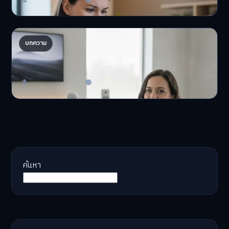
AI จัดพอร์ตให้ปัง! เทรนด์ลงทุนยุคใหม่ ไม่ต้องเฝ้า
บทความ
จอ
AI จัดพอร์ตให้ปัง! หมด…
Master Bussiness
23 มิถุนายน 2026
ค้นหา