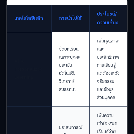
ประโยชน์/
เทคโนโลยีหลัก
การนำไปใช้
ความเสี่ยง
เพิ่มคุณภาพ
จัดบทเรียน
และ
เฉพาะบุคคล,
ประสิทธิภาพ
AI &
ประเมิน
การเรียนรู้
Personalized
อัตโนมัติ,
แต่ต้องระวัง
Learning
วิเคราะห์
จริยธรรม
สมรรถนะ
และข้อมูล
ส่วนบุคคล
เพิ่มความ
เข้าใจ-สนุก
ประสบการณ์
เรียนรู้ง่าย