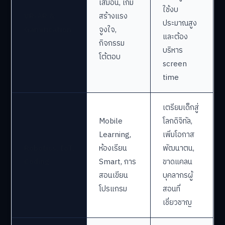
เสมือน, เกม
ใช้งบ
VR/AR &
สร้างแรง
ประมาณสูง
Gamification
จูงใจ,
และต้อง
กิจกรรม
บริหาร
โต้ตอบ
screen
time
เตรียมเด็กสู่
Mobile
โลกดิจิทัล,
Learning,
เพิ่มโอกาส
Robotics, IoT,
ห้องเรียน
พัฒนาตน,
Coding
Smart, การ
ขาดแคลน
สอนเขียน
บุคลากรผู้
โปรแกรม
สอนที่
เชี่ยวชาญ