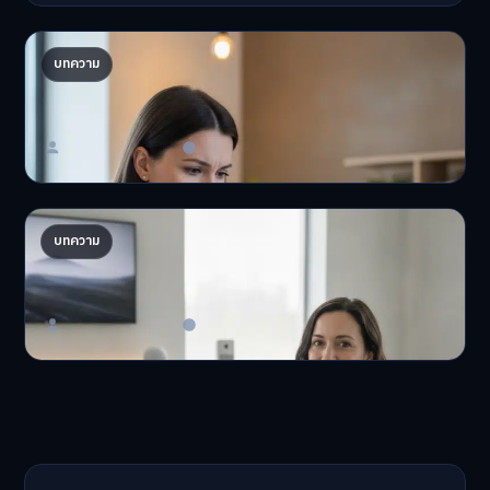
ปรับพอร์ตรับ ‘เงินดิจิทัล 2.0’ จัดสรรงบอย่างไรไม่
บทความ
ให้พัง
'เงินดิจิทัล 2.0' มาแล…
Master Bussiness
23 มิถุนายน 2026
AI จัดพอร์ตให้ปัง! เทรนด์ลงทุนยุคใหม่ ไม่ต้องเฝ้า
บทความ
จอ
AI จัดพอร์ตให้ปัง! หมด…
Master Bussiness
23 มิถุนายน 2026