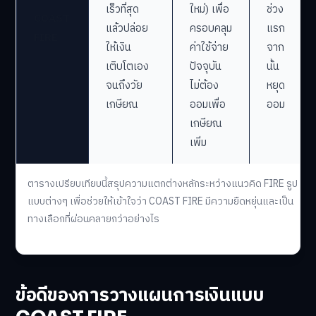
เร็วที่สุด
ใหม่) เพื่อ
ช่วง
COAST
แล้วปล่อย
ครอบคลุม
แรก
FIRE
ให้เงิน
ค่าใช้จ่าย
จาก
เติบโตเอง
ปัจจุบัน
นั้น
จนถึงวัย
ไม่ต้อง
หยุด
เกษียณ
ออมเพื่อ
ออม
เกษียณ
เพิ่ม
ตารางเปรียบเทียบนี้สรุปความแตกต่างหลักระหว่างแนวคิด FIRE รูป
แบบต่างๆ เพื่อช่วยให้เข้าใจว่า COAST FIRE มีความยืดหยุ่นและเป็น
ทางเลือกที่ผ่อนคลายกว่าอย่างไร
ข้อดีของการวางแผนการเงินแบบ