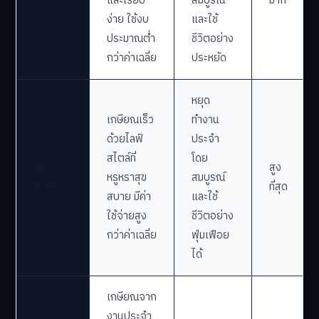
FIRE
และเรียบ
สมบูรณ์
มาก
ง่าย ใช้งบ
และใช้
ประมาณต่ำ
ชีวิตอย่าง
กว่าค่าเฉลี่ย
ประหยัด
หยุด
เกษียณเร็ว
ทำงาน
ด้วยไลฟ์
ประจำ
สไตล์ที่
โดย
Fat
สูง
หรูหราสุข
สมบูรณ์
FIRE
ที่สุด
สบาย มีค่า
และใช้
ใช้จ่ายสูง
ชีวิตอย่าง
กว่าค่าเฉลี่ย
ฟุ่มเฟือย
ได้
เกษียณจาก
งานประจำ