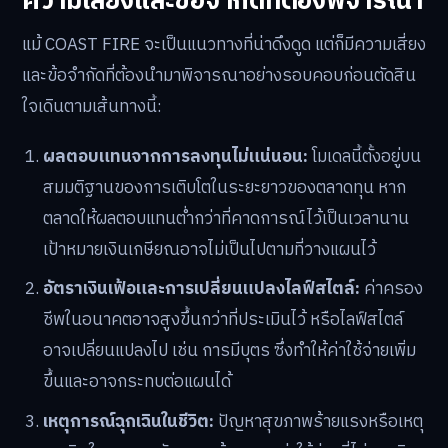
ความเสี่ยงและข้อจำกัดที่ต้องพิจารณา
แม้ COAST FIRE จะเป็นแนวทางที่น่าดึงดูด แต่ก็มีความเสี่ยง
และข้อจำกัดที่ต้องนำมาพิจารณาอย่างรอบคอบก่อนตัดสิน
ใจเดินตามเส้นทางนี้:
ผลตอบแทนจากการลงทุนไม่แน่นอน:
โมเดลนี้ตั้งอยู่บน
สมมติฐานของการเติบโตในระยะยาวของตลาดทุน หาก
ตลาดให้ผลตอบแทนต่ำกว่าที่คาดการณ์ไว้เป็นเวลานาน
เป้าหมายเงินเกษียณอาจไม่เป็นไปตามที่วางแผนไว้
อัตราเงินเฟ้อและการเปลี่ยนแปลงไลฟ์สไตล์:
ค่าครอง
ชีพในอนาคตอาจสูงขึ้นกว่าที่ประเมินไว้ หรือไลฟ์สไตล์
อาจเปลี่ยนแปลงไป เช่น การมีบุตร ซึ่งทำให้ค่าใช้จ่ายเพิ่ม
ขึ้นและอาจกระทบต่อแผนได้
เหตุการณ์ฉุกเฉินในชีวิต:
ปัญหาสุขภาพร้ายแรงหรือเหตุ