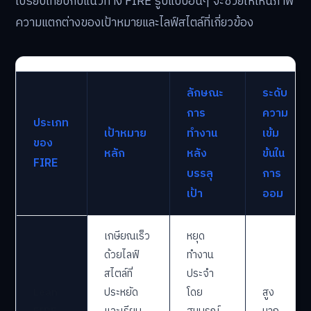
เปรียบเทียบกับแนวทาง FIRE รูปแบบอื่นๆ จะช่วยให้เห็นภาพ
ความแตกต่างของเป้าหมายและไลฟ์สไตล์ที่เกี่ยวข้อง
ลักษณะ
ระดับ
การ
ความ
ประเภท
เป้าหมาย
ทำงาน
เข้ม
ของ
หลัก
หลัง
ข้นใน
FIRE
บรรลุ
การ
เป้า
ออม
เกษียณเร็ว
หยุด
ด้วยไลฟ์
ทำงาน
สไตล์ที่
ประจำ
Lean
ประหยัด
โดย
สูง