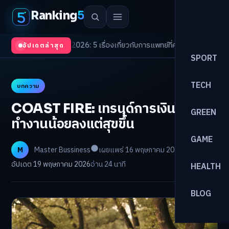
Ranking
5
 Trends 2026: 5 เรื่องเกี่ยวกับการแพทย์ที่ควรรู้
/
ดอกเบี้ยขาขึ้นรอบใหม่! จัด
อัปเดตล่าสุด
SPORT
TECH
บทความ
COAST FIRE: เทรนด์การเงินใหม่
GREEN
ทำงานน้อยลงแต่สุขขึ้น
GAME
M
Master Bussiness
เผยแพร่ 16 พฤษภาคม 2026
อัปเดต 19 พฤษภาคม 2026
อ่าน 24 นาที
HEALTH
BLOG