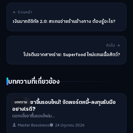
← ก่อนหน้า
เงินบาทดิจิทัล 2.0: สแกนจ่ายร้านข้างทาง ต้องรู้อะไร?
ถัดไป →
โปรตีนจากสาหร่าย: Superfood ใหม่แทนเนื้อสัตว์?
บทความที่เกี่ยวข้อง
ดอกเบี้ยขาขึ้นรอบใหม่! จัดพอร์ตหนี้-ลงทุนรับมือ
บทความ
อย่างไรดี?
ดอกเบี้ยขาขึ้นรอบใหม่ม…
Master Bussiness
24 มิถุนายน 2026