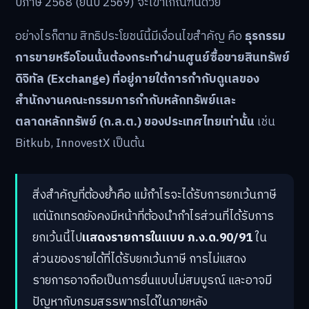
ปีภาษี 2568 (ยื่นปี 2569) จะเข้าเกณฑ์นี้ด้วย
อย่างไรก็ตาม สิทธิประโยชน์นี้มีเงื่อนไขสำคัญ คือ
ธุรกรรม
การขายหรือโอนนั้นต้องกระทำผ่านศูนย์ซื้อขายสินทรัพย์
ดิจิทัล (Exchange) ที่อยู่ภายใต้การกำกับดูแลของ
สำนักงานคณะกรรมการกำกับหลักทรัพย์และ
ตลาดหลักทรัพย์ (ก.ล.ต.) ของประเทศไทยเท่านั้น
เช่น
Bitkub, InnovestX เป็นต้น
สิ่งสำคัญที่ต้องย้ำคือ แม้กำไรจะได้รับการยกเว้นภาษี
แต่นักเทรดยังคงมีหน้าที่ต้องนำกำไรส่วนที่ได้รับการ
ยกเว้นนี้ไป
แสดงรายการในแบบ ภ.ง.ด.90/91
ใน
ส่วนของรายได้ที่ได้รับยกเว้นภาษี การไม่แสดง
รายการอาจถือเป็นการยื่นแบบไม่สมบูรณ์ และอาจมี
ปัญหากับกรมสรรพากรได้ในภายหลัง