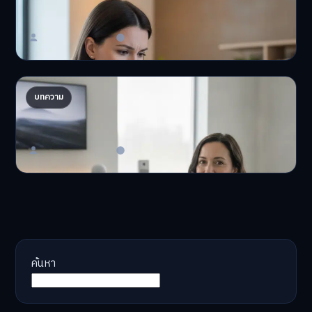
'เงินดิจิทัล 2.0' มาแล…
Master Bussiness
23 มิถุนายน 2026
AI จัดพอร์ตให้ปัง! เทรนด์ลงทุนยุคใหม่ ไม่ต้องเฝ้า
บทความ
จอ
AI จัดพอร์ตให้ปัง! หมด…
Master Bussiness
23 มิถุนายน 2026
ค้นหา