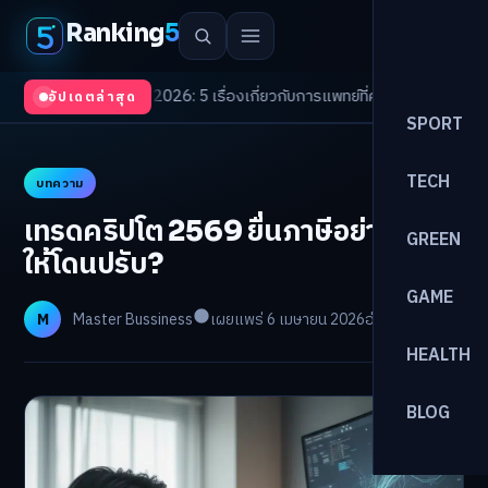
Ranking
5
th Trends 2026: 5 เรื่องเกี่ยวกับการแพทย์ที่ควรรู้
/
ดอกเบี้ยขาขึ้นรอบใหม่! 
อัปเดตล่าสุด
SPORT
TECH
บทความ
เทรดคริปโต 2569 ยื่นภาษีอย่างไรไม่
GREEN
ให้โดนปรับ?
GAME
M
Master Bussiness
เผยแพร่ 6 เมษายน 2026
อ่าน 20 นาที
HEALTH
BLOG