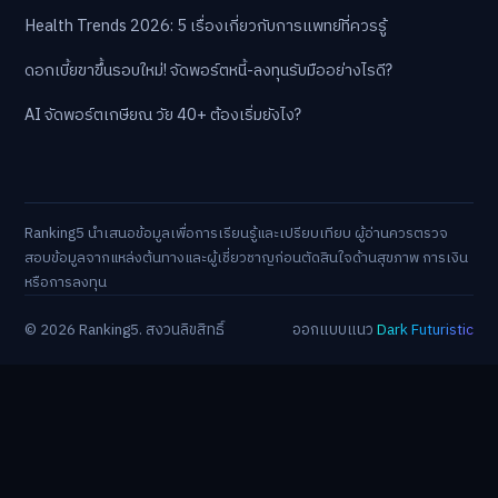
Health Trends 2026: 5 เรื่องเกี่ยวกับการแพทย์ที่ควรรู้
ดอกเบี้ยขาขึ้นรอบใหม่! จัดพอร์ตหนี้-ลงทุนรับมืออย่างไรดี?
AI จัดพอร์ตเกษียณ วัย 40+ ต้องเริ่มยังไง?
Ranking5 นำเสนอข้อมูลเพื่อการเรียนรู้และเปรียบเทียบ ผู้อ่านควรตรวจ
สอบข้อมูลจากแหล่งต้นทางและผู้เชี่ยวชาญก่อนตัดสินใจด้านสุขภาพ การเงิน
หรือการลงทุน
© 2026 Ranking5. สงวนลิขสิทธิ์
ออกแบบแนว
Dark Futuristic