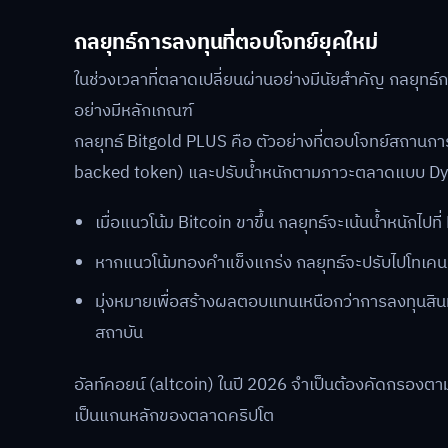
กลยุทธ์การลงทุนที่ตอบโจทย์ยุคใหม่
ในช่วงเวลาที่ตลาดเปลี่ยนผ่านอย่างมีนัยสำคัญ กลยุทธ
อย่างมีหลักเกณฑ์
กลยุทธ์ Bitgold PLUS คือ ตัวอย่างที่ตอบโจทย์สถานก
backed token) และปรับน้ำหนักตามภาวะตลาดแบบ D
เมื่อแนวโน้ม Bitcoin ขาขึ้น กลยุทธ์จะเน้นน้ำหนัก
หากแนวโน้มทองคำแข็งแกร่ง กลยุทธ์จะปรับไปโทเคน
มุ่งหมายเพื่อสร้างผลตอบแทนเหนือกว่าการลงทุนสิน
สถาบัน
อัลท์คอยน์ (altcoin) ในปี 2026 จำเป็นต้องคัดกรองตา
เป็นแกนหลักของตลาดคริปโต