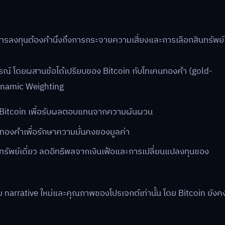
์การลงทุนต้องคำนึงถึงการกระจายความเสี่ยงและการเลือกสินทรัพย์
ารณ์ โดยผสานข้อได้เปรียบของ Bitcoin กับโทเคนทองคำ (gold-
ynamic Weighting
ไปที่ Bitcoin เพื่อรับผลตอบแทนจากความผันผวน
ทองคำเพื่อรักษาความมั่นคงของมูลค่า
ทรัพย์เดี่ยว ลดอิทธิพลจากเงินเฟ้อและการเปลี่ยนแปลงทุนของ
ม narrative ใหม่และคุณภาพของโปรเจกต์เท่านั้น โดย Bitcoin ยังค