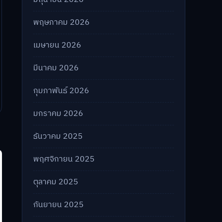
พฤษภาคม 2026
เมษายน 2026
มีนาคม 2026
กุมภาพันธ์ 2026
มกราคม 2026
ธันวาคม 2025
พฤศจิกายน 2025
ตุลาคม 2025
กันยายน 2025