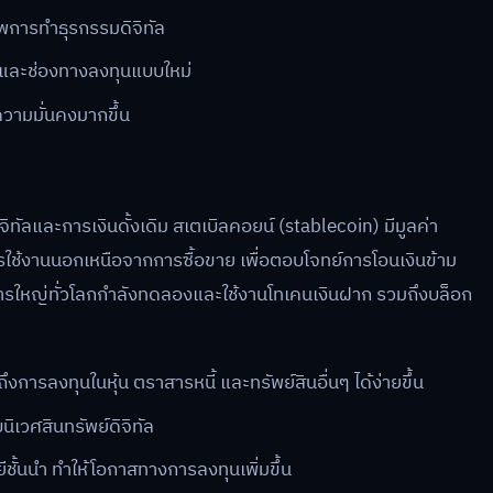
พการทำธุรกรรมดิจิทัล
์และช่องทางลงทุนแบบใหม่
วามมั่นคงมากขึ้น
ทัลและการเงินดั้งเดิม สเตเบิลคอยน์ (stablecoin) มีมูลค่า
ารใช้งานนอกเหนือจากการซื้อขาย เพื่อตอบโจทย์การโอนเงินข้าม
ารใหญ่ทั่วโลกกำลังทดลองและใช้งานโทเคนเงินฝาก รวมถึงบล็อก
งการลงทุนในหุ้น ตราสารหนี้ และทรัพย์สินอื่นๆ ได้ง่ายขึ้น
เวศสินทรัพย์ดิจิทัล
ั้นนำ ทำให้โอกาสทางการลงทุนเพิ่มขึ้น