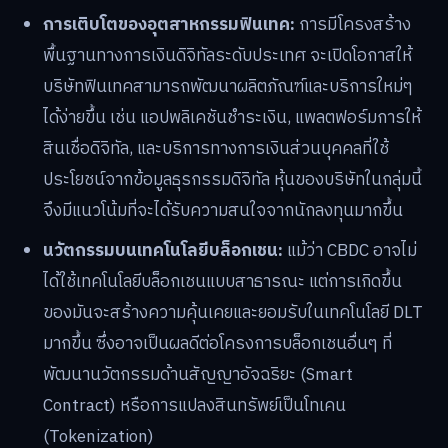
การเติบโตของอุตสาหกรรมฟินเทค:
การมีโครงสร้าง
พื้นฐานทางการเงินดิจิทัลระดับประเทศ จะเปิดโอกาสให้
บริษัทฟินเทคสามารถพัฒนาผลิตภัณฑ์และบริการใหม่ๆ
ได้ง่ายขึ้น เช่น แอปพลิเคชันชำระเงิน, แพลตฟอร์มการให้
สินเชื่อดิจิทัล, และบริการทางการเงินส่วนบุคคลที่ใช้
ประโยชน์จากข้อมูลธุรกรรมดิจิทัล หุ้นของบริษัทในกลุ่มนี้
จึงมีแนวโน้มที่จะได้รับความสนใจจากนักลงทุนมากขึ้น
นวัตกรรมบนเทคโนโลยีบล็อกเชน:
แม้ว่า CBDC อาจไม่
ได้ใช้เทคโนโลยีบล็อกเชนแบบสาธารณะ แต่การเกิดขึ้น
ของมันจะสร้างความคุ้นเคยและยอมรับในเทคโนโลยี DLT
มากขึ้น ซึ่งอาจเป็นผลดีต่อโครงการบล็อกเชนอื่นๆ ที่
พัฒนานวัตกรรมด้านสัญญาอัจฉริยะ (Smart
Contract) หรือการแปลงสินทรัพย์เป็นโทเคน
(Tokenization)