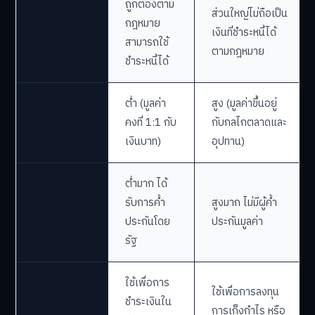
ถูกต้องตาม
ส่วนใหญ่ไม่ถือเป็น
สถานะทาง
กฎหมาย
เงินที่ชำระหนี้ได้
กฎหมาย
สามารถใช้
ตามกฎหมาย
ชำระหนี้ได้
ต่ำ (มูลค่า
สูง (มูลค่าขึ้นอยู่
เสถียรภาพ
คงที่ 1:1 กับ
กับกลไกตลาดและ
ของมูลค่า
เงินบาท)
อุปทาน)
ต่ำมาก ได้
รับการค้ำ
สูงมาก ไม่มีผู้ค้ำ
ความเสี่ยง
ประกันโดย
ประกันมูลค่า
รัฐ
ใช้เพื่อการ
ใช้เพื่อการลงทุน
ชำระเงินใน
วัตถุประสงค์
การเก็งกำไร หรือ