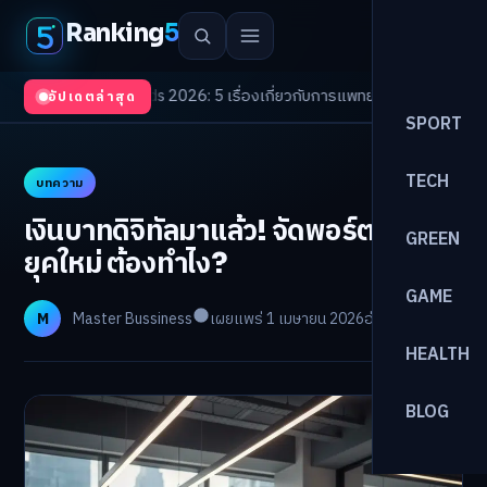
Ranking
5
th Trends 2026: 5 เรื่องเกี่ยวกับการแพทย์ที่ควรรู้
/
ดอกเบี้ยขาขึ้นรอบใหม่! 
อัปเดตล่าสุด
SPORT
TECH
บทความ
เงินบาทดิจิทัลมาแล้ว! จัดพอร์ตลงทุน
GREEN
ยุคใหม่ ต้องทำไง?
GAME
M
Master Bussiness
เผยแพร่ 1 เมษายน 2026
อ่าน 22 นาที
HEALTH
BLOG