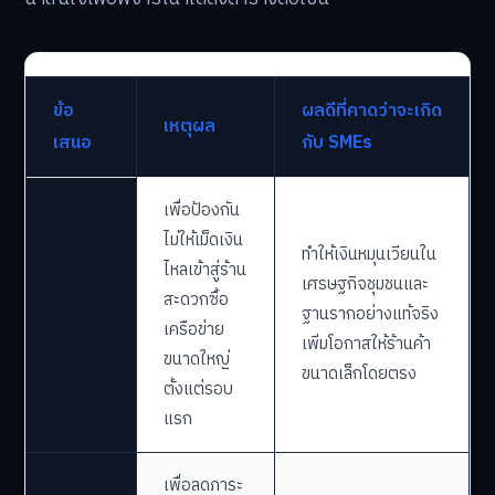
ข้อ
ผลดีที่คาดว่าจะเกิด
เหตุผล
เสนอ
กับ SMEs
จำกัด
เพื่อป้องกัน
การใช้
ไม่ให้เม็ดเงิน
ทำให้เงินหมุนเวียนใน
จ่าย
ไหลเข้าสู่ร้าน
เศรษฐกิจชุมชนและ
รอบ
สะดวกซื้อ
ฐานรากอย่างแท้จริง
แรกให้
เครือข่าย
เพิ่มโอกาสให้ร้านค้า
เฉพาะ
ขนาดใหญ่
ขนาดเล็กโดยตรง
SME
ตั้งแต่รอบ
แท้จริง
แรก
อนุญาต
เพื่อลดภาระ