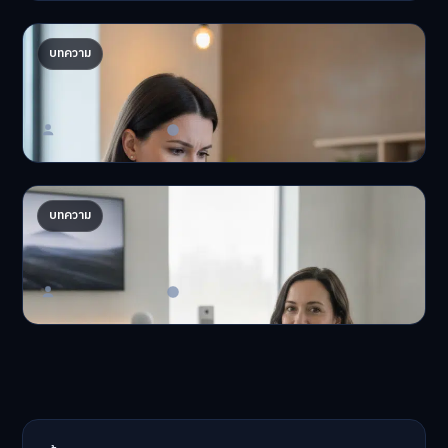
ปรับพอร์ตรับ ‘เงินดิจิทัล 2.0’ จัดสรรงบอย่างไรไม่
บทความ
ให้พัง
'เงินดิจิทัล 2.0' มาแล…
Master Bussiness
23 มิถุนายน 2026
AI จัดพอร์ตให้ปัง! เทรนด์ลงทุนยุคใหม่ ไม่ต้องเฝ้า
บทความ
จอ
AI จัดพอร์ตให้ปัง! หมด…
Master Bussiness
23 มิถุนายน 2026