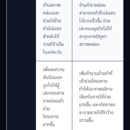
ให้ถอน
ด้านสภาพ
ร้านค้ารายย่อย
เงินสด
คล่องและ
สามารถเข้าถึงเงินสด
บาง
ช่วยให้ร้าน
ได้รวดเร็วขึ้น ช่วย
ส่วนได้
ค้ามีเงินสด
ประคองธุรกิจไม่ให้
ทันที
สำหรับใช้
สะดุดจากปัญหา
(เช่น
จ่ายที่จำเป็น
สภาพคล่อง
50%)
ในแต่ละวัน
เพื่อลดความ
เพิ่มจำนวนร้านค้าที่
ขยาย
ซับซ้อนและ
เข้าร่วมโครงการ
เงื่อนไข
จูงใจให้ผู้
ทำให้ประชาชนมีทาง
การ
ประกอบการ
เลือกในการใช้จ่าย
ถอน
รายย่อยเข้า
มากขึ้น และเกิดการก
เงินให้
ร่วม
ระจายรายได้ที่กว้าง
ง่ายขึ้น
โครงการ
ขวางขึ้น
มากขึ้น