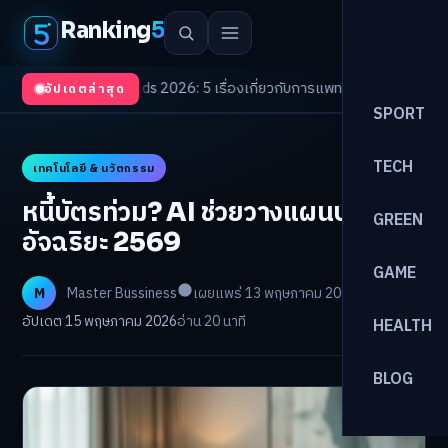
Ranking
5
alth Trends 2026: 5 เรื่องเกี่ยวกับการแพทย์ที่ควรรู้
/
ดอกเบี้ยขาขึ้นรอบใหม่
อัปเดตล่าสุด
SPORT
TECH
เทคโนโลยี & นวัตกรรม
หนี้บัตรท่วม? AI ช่วยวางแผนปลดหนี้
GREEN
อัจฉริยะ 2569
GAME
M
Master Bussiness
เผยแพร่ 13 พฤษภาคม 2026
อัปเดต 15 พฤษภาคม 2026
อ่าน 20 นาที
HEALTH
BLOG