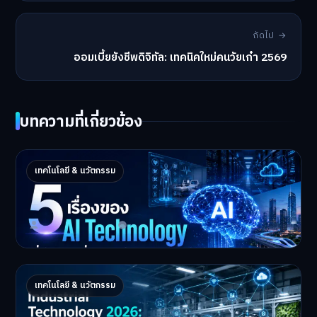
ถัดไป →
ออมเบี้ยยังชีพดิจิทัล: เทคนิคใหม่คนวัยเก๋า 2569
บทความที่เกี่ยวข้อง
5 เรื่องของ AI Technology ที่กำลังเปลี่ยนโลก
เทคโนโลยี & นวัตกรรม
ในปี 2026
5 AI Technology ที่กำล…
Master Bussiness
2 กรกฎาคม 2026
Industrial 2026 : 5 เทคโนโลยีอุตสาหกรรมที่
เทคโนโลยี & นวัตกรรม
ธุรกิจต้องจับตา