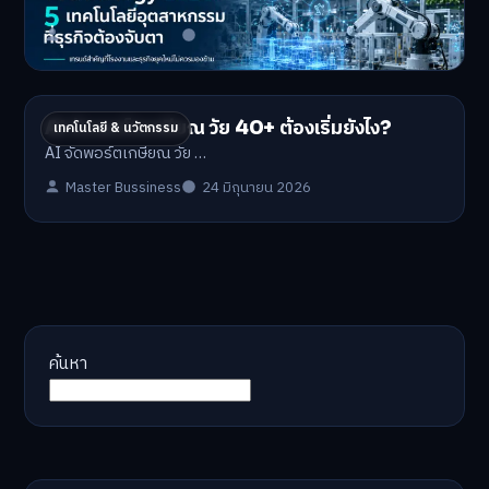
Industrial Technology …
Master Bussiness
1 กรกฎาคม 2026
AI จัดพอร์ตเกษียณ วัย 40+ ต้องเริ่มยังไง?
เทคโนโลยี & นวัตกรรม
AI จัดพอร์ตเกษียณ วัย …
Master Bussiness
24 มิถุนายน 2026
ค้นหา