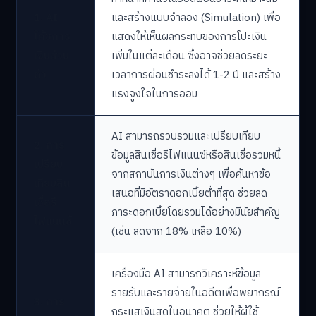
1. AI
และสร้างแบบจำลอง (Simulation) เพื่อ
โค้ชการ
แสดงให้เห็นผลกระทบของการโปะเงิน
เงินส่วน
เพิ่มในแต่ละเดือน ซึ่งอาจช่วยลดระยะ
ตัว
เวลาการผ่อนชำระลงได้ 1-2 ปี และสร้าง
แรงจูงใจในการออม
AI สามารถรวบรวมและเปรียบเทียบ
2. การ
ข้อมูลสินเชื่อรีไฟแนนซ์หรือสินเชื่อรวมหนี้
เปรียบ
จากสถาบันการเงินต่างๆ เพื่อค้นหาข้อ
เทียบสิน
เสนอที่มีอัตราดอกเบี้ยต่ำที่สุด ช่วยลด
เชื่อรี
ภาระดอกเบี้ยโดยรวมได้อย่างมีนัยสำคัญ
ไฟแนนซ์
(เช่น ลดจาก 18% เหลือ 10%)
เครื่องมือ AI สามารถวิเคราะห์ข้อมูล
รายรับและรายจ่ายในอดีตเพื่อพยากรณ์
3. การ
กระแสเงินสดในอนาคต ช่วยให้ผู้ใช้