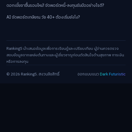
ดอกเบี้ยขาขึ้นรอบใหม่! จัดพอร์ตหนี้-ลงทุนรับมืออย่างไรดี?
AI จัดพอร์ตเกษียณ วัย 40+ ต้องเริ่มยังไง?
Ranking5 นำเสนอข้อมูลเพื่อการเรียนรู้และเปรียบเทียบ ผู้อ่านควรตรวจ
สอบข้อมูลจากแหล่งต้นทางและผู้เชี่ยวชาญก่อนตัดสินใจด้านสุขภาพ การเงิน
หรือการลงทุน
© 2026 Ranking5. สงวนลิขสิทธิ์
ออกแบบแนว
Dark Futuristic