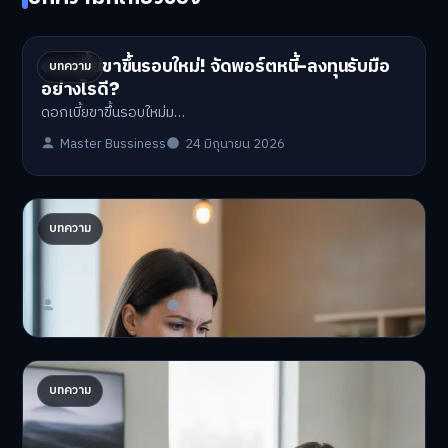
ดอกเบี้ยขาขึ้นรอบใหม่! จัดพอร์ตหนี้-ลงทุนรับมือ
บทความ
อย่างไรดี?
ดอกเบี้ยขาขึ้นรอบใหม่ม…
Master Bussiness
24 มิถุนายน 2026
ปรับพอร์ตรับ ‘เงินดิจิทัล 2.0’ จัดสรรงบอย่างไรไม่
บทความ
ให้พัง
'เงินดิจิทัล 2.0' มาแล…
Master Bussiness
23 มิถุนายน 2026
AI จัดพอร์ตให้ปัง! เทรนด์ลงทุนยุคใหม่ ไม่ต้องเฝ้า
บทความ
จอ
AI จัดพอร์ตให้ปัง! หมด…