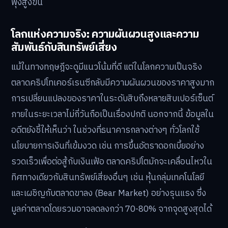
พุ่งสูงขึ้น
โลกแห่งความจริง: ความผันผวนสูงและความ
สัมพันธ์กับสินทรัพย์เสี่ยง
แม้ในทางทฤษฎีจะดูมีแนวโน้มที่ดี แต่ในโลกความเป็นจริง
ตลาดคริปโทเคอร์เรนซีกลับมีความผันผวนของราคาสูงมาก
การเปลี่ยนแปลงของราคาในระดับสิบถึงหลายสิบเปอร์เซ็นต์
ภายในระยะเวลาไม่กี่วันถือเป็นเรื่องปกติ นอกจากนี้ ข้อมูลใน
อดีตยังชี้ให้เห็นว่า ในช่วงที่ธนาคารกลางต่างๆ ทั่วโลกใช้
นโยบายการเงินที่เข้มงวด เช่น การขึ้นอัตราดอกเบี้ยอย่าง
รวดเร็วเพื่อต่อสู้กับเงินเฟ้อ ตลาดคริปโตมักจะเคลื่อนไหวใน
ทิศทางเดียวกับสินทรัพย์เสี่ยงอื่นๆ เช่น หุ้นกลุ่มเทคโนโลยี
และเผชิญกับตลาดขาลง (Bear Market) อย่างรุนแรง ซึ่ง
มูลค่าตลาดโดยรวมอาจลดลงกว่า 70-80% จากจุดสูงสุดได้