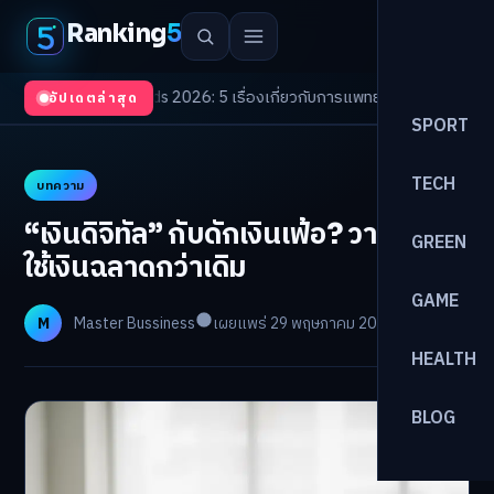
Ranking
5
ealth Trends 2026: 5 เรื่องเกี่ยวกับการแพทย์ที่ควรรู้
/
ดอกเบี้ยขาขึ้นรอบใหม่
อัปเดตล่าสุด
SPORT
TECH
บทความ
“เงินดิจิทัล” กับดักเงินเฟ้อ? วางแผน
GREEN
ใช้เงินฉลาดกว่าเดิม
GAME
M
Master Bussiness
เผยแพร่ 29 พฤษภาคม 2026
อ่าน 29 นาที
HEALTH
BLOG