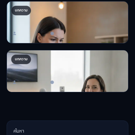
ปรับพอร์ตรับ ‘เงินดิจิทัล 2.0’ จัดสรรงบอย่างไรไม่
บทความ
ให้พัง
'เงินดิจิทัล 2.0' มาแล…
Master Bussiness
23 มิถุนายน 2026
AI จัดพอร์ตให้ปัง! เทรนด์ลงทุนยุคใหม่ ไม่ต้องเฝ้า
บทความ
จอ
AI จัดพอร์ตให้ปัง! หมด…
Master Bussiness
23 มิถุนายน 2026
ค้นหา