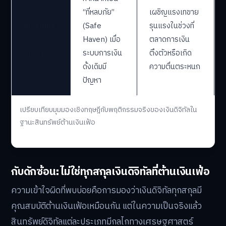
“ที่หลบภัย”
เผชิญแรงเทขาย
บทบาทใน
(Safe
รุนแรงในช่วงที่
ภาวะ
Haven) เมื่อ
ตลาดการเงิน
วิกฤต
ระบบการเงิน
ตึงตัวหรือเกิด
ดั้งเดิมมี
ความตื่นตระหนก
ปัญหา
เปรียบเทียบมุมมองเชิงทฤษฎีกับพฤติกรรมจริงของเงินดิจิทัลใน
ฐานะสินทรัพย์ต้านเงินเฟ้อ
กับดักซ้อน: ไม่ใช่ทุกสกุลเงินดิจิทัลที่ต้านเงินเฟ้อ
ความเข้าใจผิดที่พบบ่อยคือการมองว่าเงินดิจิทัลทุกสกุลมี
คุณสมบัติต้านเงินเฟ้อเหมือนกัน แต่ในความเป็นจริงแล้ว
สินทรัพย์ดิจิทัลแต่ละประเภทมีกลไกทางเศรษฐศาสตร์