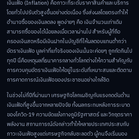
เงินเฟ้อ (Inflation) คือภาวะที่ระดับราคาสินค้าและบริการ
โดยทั่วไปปรับตัวสูงขึ้นอย่างต่อเนื่อง ซึ่งส่งผลโดยตรงทำให้
อำนาจซื้อของเงินลดลง พูดง่ายๆ คือ เงินจำนวนเท่าเดิม
สามารถซื้อของได้น้อยลงเมื่อเวลาผ่านไป สำหรับผู้ที่ถือ
ครองเงินสดหรือมีเงินฝากในบัญชีที่ให้ผลตอบแทนต่ำกว่า
อัตราเงินเฟ้อ มูลค่าที่แท้จริงของเงินนั้นจะค่อยๆ ถูกกัดกินไป
ทุกปี นี่คือเหตุผลที่ธนาคารกลางทั่วโลกต่างให้ความสำคัญกับ
การควบคุมอัตราเงินเฟ้อให้อยู่ในระดับที่เหมาะสมและติดตาม
การคาดการณ์เงินเฟ้อของประชาชนอย่างใกล้ชิด
ในช่วงไม่กี่ปีที่ผ่านมา เศรษฐกิจโลกเผชิญกับแรงกดดันด้าน
เงินเฟ้อที่สูงขึ้นจากหลายปัจจัย ทั้งผลกระทบหลังการระบาด
ของโควิด-19 ความขัดแย้งทางภูมิรัฐศาสตร์ และวิกฤตราคา
พลังงาน สถานการณ์ดังกล่าวทำให้หลายประเทศประสบกับ
ภาวะเงินเฟ้อสูงแต่เศรษฐกิจกลับชะลอตัว ผู้คนจึงเริ่มมอง