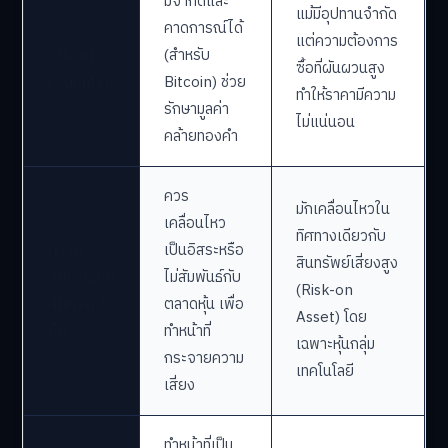
มีจำกัดและ
แม้มีอุปทานจำกัด
คาดการณ์ได้
แต่ความต้องการ
อุปทาน
(สำหรับ
ซื้อที่ผันผวนสูง
(Supply)
Bitcoin) ช่วย
ทำให้ราคามีความ
รักษามูลค่า
ไม่แน่นอน
คล้ายทองคำ
ควร
มักเคลื่อนไหวใน
เคลื่อนไหว
ทิศทางเดียวกับ
ความ
เป็นอิสระหรือ
สินทรัพย์เสี่ยงสูง
สัมพันธ์กับ
ไม่สัมพันธ์กับ
(Risk-on
สินทรัพย์
ตลาดหุ้น เพื่อ
Asset) โดย
อื่น
ทำหน้าที่
เฉพาะหุ้นกลุ่ม
กระจายความ
เทคโนโลยี
เสี่ยง
ทำหน้าที่เป็น