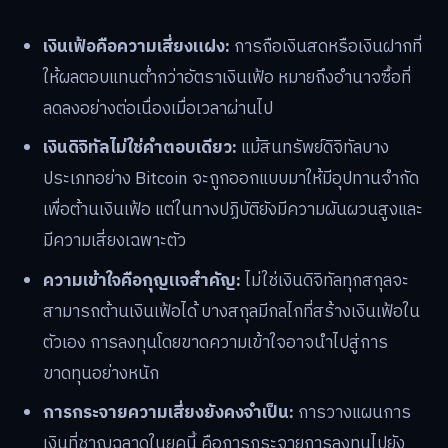
เงินเฟ้อคือความเสี่ยงแฝง:
การถือเงินสดหรือเงินฝากที่
ให้ผลตอบแทนต่ำกว่าอัตราเงินเฟ้อ หมายถึงอำนาจซื้อที่
ลดลงอย่างต่อเนื่องเมื่อเวลาผ่านไป
เงินดิจิทัลไม่ใช่คำตอบเดียว:
แม้สินทรัพย์ดิจิทัลบาง
ประเภทอย่าง Bitcoin จะถูกออกแบบมาให้มีอุปทานจำกัด
เพื่อต้านเงินเฟ้อ แต่ในทางปฏิบัติยังมีความผันผวนสูงและ
มีความเสี่ยงเฉพาะตัว
ความเข้าใจคือกุญแจสำคัญ:
ไม่ใช่เงินดิจิทัลทุกสกุลจะ
สามารถต้านเงินเฟ้อได้ บางสกุลมีกลไกที่สร้างเงินเฟ้อใน
ตัวเอง การลงทุนโดยขาดความเข้าใจอาจนำไปสู่การ
ขาดทุนอย่างหนัก
การกระจายความเสี่ยงยังคงจำเป็น:
การวางแผนการ
เงินที่ชาญฉลาดในยุคนี้ คือการกระจายการลงทุนไปยัง