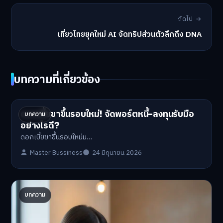
ถัดไป →
เที่ยวไทยยุคใหม่ AI จัดทริปส่วนตัวลึกถึง DNA
บทความที่เกี่ยวข้อง
ดอกเบี้ยขาขึ้นรอบใหม่! จัดพอร์ตหนี้-ลงทุนรับมือ
บทความ
อย่างไรดี?
ดอกเบี้ยขาขึ้นรอบใหม่ม…
Master Bussiness
24 มิถุนายน 2026
ปรับพอร์ตรับ ‘เงินดิจิทัล 2.0’ จัดสรรงบอย่างไรไม่
บทความ
ให้พัง
'เงินดิจิทัล 2.0' มาแล…