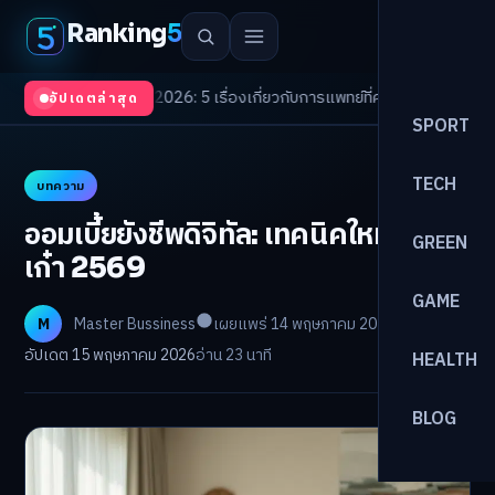
Ranking
5
 Trends 2026: 5 เรื่องเกี่ยวกับการแพทย์ที่ควรรู้
/
ดอกเบี้ยขาขึ้นรอบใหม่! จัด
อัปเดตล่าสุด
SPORT
TECH
บทความ
ออมเบี้ยยังชีพดิจิทัล: เทคนิคใหม่คนวัย
GREEN
เก๋า 2569
GAME
M
Master Bussiness
เผยแพร่ 14 พฤษภาคม 2026
อัปเดต 15 พฤษภาคม 2026
อ่าน 23 นาที
HEALTH
BLOG