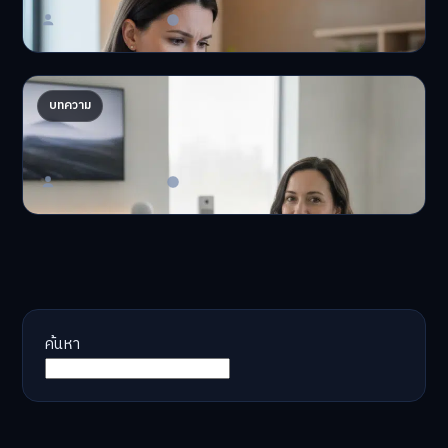
Master Bussiness
23 มิถุนายน 2026
AI จัดพอร์ตให้ปัง! เทรนด์ลงทุนยุคใหม่ ไม่ต้องเฝ้า
บทความ
จอ
AI จัดพอร์ตให้ปัง! หมด…
Master Bussiness
23 มิถุนายน 2026
ค้นหา