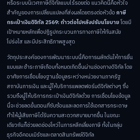
หรือระบบนิเวศภาษีดิจิทัลแบบไร้รอยต่อ แนวคิดนี้คือหัวใจ
สำคัญของการเปลี่ยนแปลงที่ส่งผลโดยตรงต่อหัวข้อ
ภาษี
กระเป๋าเงินดิจิทัล 2569: ก้าวต่อไปหลังปรับนโยบาย
โดยมี
เป้าหมายหลักเพื่อปฏิรูปกระบวนการทางภาษีให้ทันสมัย
โปร่งใส และมีประสิทธิภาพสูงสุด
วัตถุประสงค์ของการพัฒนาระบบนี้คือการผลักดันให้การยื่น
แบบและชำระภาษีเกือบทั้งหมดเกิดขึ้นผ่านช่องทางดิจิทัล โดย
อาศัยการเชื่อมโยงฐานข้อมูลระหว่างหน่วยงานภาครัฐ
สถาบันการเงิน และผู้ให้บริการแพลตฟอร์มดิจิทัลต่างๆ ซึ่ง
รวมถึงผู้ให้บริการกระเป๋าเงินดิจิทัลด้วย การเชื่อมโยงข้อมูล
นี้จะช่วยลดขั้นตอนที่ซับซ้อนและลดการใช้เอกสารกระดาษ
ทำให้ผู้เสียภาษีได้รับความสะดวกสบายมากขึ้น ในขณะ
เดียวกันก็ช่วยลดช่องโหว่ในการหลีกเลี่ยงภาษี ทั้งในกลุ่ม
ธุรกิจอีคอมเมิร์ซและตลาดสินทรัพย์ดิจิทัล