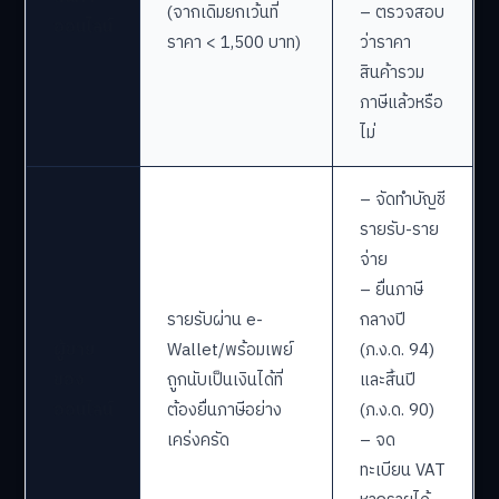
(จากเดิมยกเว้นที่
– ตรวจสอบ
ออนไลน์
ราคา < 1,500 บาท)
ว่าราคา
สินค้ารวม
ภาษีแล้วหรือ
ไม่
– จัดทำบัญชี
รายรับ-ราย
จ่าย
– ยื่นภาษี
รายรับผ่าน e-
กลางปี
ผู้ขาย
Wallet/พร้อมเพย์
(ภ.ง.ด. 94)
ของ
ถูกนับเป็นเงินได้ที่
และสิ้นปี
ออนไลน์
ต้องยื่นภาษีอย่าง
(ภ.ง.ด. 90)
เคร่งครัด
– จด
ทะเบียน VAT