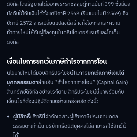
ดิจิทัล โดยรัฐบาลได้ออกพระราชกฤษฎีกาฉบับที่ 399 ซึ่งมีผล
บังคับใช้กับเงินได้ตั้งแต่ปีภาษี 2568 (ยื่นแบบในปี 2569) ถึง
ปีภาษี 2572 การเปลี่ยนแปลงนี้สร้างทั้งโอกาสและความ
ท้าทายใหม่ให้กับผู้ที่ลงทุนในคริปโตเคอร์เรนซีและโทเค็น
ดิจิทัล
เงื่อนไขการยกเว้นภาษีกำไรจากการโอน
นโยบายใหม่ได้มอบสิทธิประโยชน์ในการ
ยกเว้นภาษีเงินได้
บุคคลธรรมดา
สำหรับ “กำไรจากการโอน” (Capital Gain)
สินทรัพย์ดิจิทัล อย่างไรก็ตาม สิทธิประโยชน์นี้มาพร้อมกับ
เงื่อนไขที่ต้องปฏิบัติตามอย่างเคร่งครัด ดังนี้:
ผู้มีสิทธิ์:
สิทธินี้จำกัดเฉพาะผู้เสียภาษีประเภทบุคคล
ธรรมดาเท่านั้น บริษัทหรือนิติบุคคลไม่สามารถใช้สิทธิ์นี้
ได้