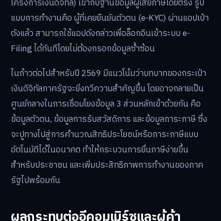
โครงการเงินดิจิทัล) เข้ากับฐานข้อมูลผู้เสียภาษีโดยตรง รูป
แบบการทำงานคือ ผู้ที่เคยยืนยันตัวตน (e-KYC) ผ่านแอปเป๋า
ตังแล้ว สามารถใช้แอปดังกล่าวเพื่อล็อกอินเข้าระบบ e-
Filing ได้ทันทีโดยไม่ต้องกรอกข้อมูลซ้ำซ้อน
ในก้าวต่อไปสำหรับปี 2569 มีแนวโน้มว่าบทบาทของกระเป๋า
เงินดิจิทัลภาครัฐจะยิ่งทวีความสำคัญขึ้น โดยอาจกลายเป็น
ศูนย์กลางในการเชื่อมโยงข้อมูล 3 ส่วนหลักเข้าด้วยกัน คือ
ข้อมูลตัวตน, ข้อมูลการรับสวัสดิการ และข้อมูลภาระภาษี ซึ่ง
จะปูทางไปสู่การคำนวณสิทธิประโยชน์หรือภาระภาษีแบบ
อัตโนมัติได้ในอนาคต ทำให้กระบวนการยื่นภาษีง่ายขึ้น
สำหรับประชาชน และเพิ่มประสิทธิภาพการทำงานของภาค
รัฐไปพร้อมกัน
ผลกระทบต่ออีคอมเมิร์ซและผู้ค้า