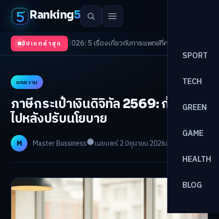
Ranking
5
Trends 2026: 5 เรื่องเกี่ยวกับการแพทย์ที่ควรรู้
/
ดอกเบี้ยขาขึ้นรอบใหม่! จัดพ
อัปเดตล่าสุด
SPORT
TECH
บทความ
ภาษีกระเป๋าเงินดิจิทัล 2569: ก้าวต่อ
GREEN
ไปหลังปรับนโยบาย
GAME
M
Master Bussiness
เผยแพร่ 2 มิถุนายน 2026
อ่าน 25 นาที
HEALTH
BLOG