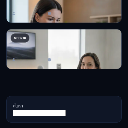
'เงินดิจิทัล 2.0' มาแล…
Master Bussiness
23 มิถุนายน 2026
AI จัดพอร์ตให้ปัง! เทรนด์ลงทุนยุคใหม่ ไม่ต้องเฝ้า
บทความ
จอ
AI จัดพอร์ตให้ปัง! หมด…
Master Bussiness
23 มิถุนายน 2026
ค้นหา