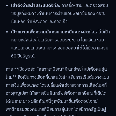
ของผู้ซื้อ
เงินต้นไม่หาย:
แม้จะไม่ถูกรางวัล เงินต้นที่ใช้ซื้อสลากจะ
ยังคงอยู่และถูกนำไปลงทุนในสินทรัพย์ความเสี่ยงต่ำเพื่อ
สร้างผลตอบแทน และจะได้รับคืนเมื่อครบเงื่อนไขที่
กำหนด
รางวัลน่าสนใจ:
มีการออกรางวัลทุกสัปดาห์ โดยมีรางวัล
ใหญ่สูงสุดถึง 1,000,000 บาท และรางวัลย่อยอื่นๆ ซึ่ง
เงินรางวัลจะโอนเข้าบัญชีผู้โชคดีโดยตรง
เข้าถึงง่ายผ่านระบบดิจิทัล:
การซื้อ-ขาย และตรวจสอบ
ข้อมูลทั้งหมดจะดำเนินการผ่านแอปพลิเคชันของ กอช.
เป็นหลัก ทำให้สะดวกและรวดเร็ว
เป้าหมายเพื่อความมั่นคงยามเกษียณ:
ผลิตภัณฑ์นี้มีเป้า
หมายหลักเพื่อส่งเสริมการออมระยะยาว โดยเงินสะสม
และผลตอบแทนจะสามารถถอนออกมาใช้ได้เมื่ออายุครบ