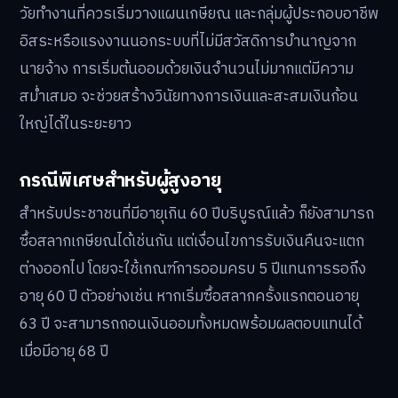
ผู้ที่มีสิทธิ์ซื้อสลากเกษียณจะต้องมีคุณสมบัติดังนี้:
มีสัญชาติไทย และมีอายุตั้งแต่ 15 ปีบริบูรณ์ขึ้นไป
ต้องสมัครเป็นสมาชิกของกองทุนการออมแห่งชาติ
(กอช.) ก่อน เนื่องจากเงินออมจะถูกนำฝากเข้าบัญชี
กอช. ของแต่ละบุคคล
ผลิตภัณฑ์นี้มุ่งเน้นไปที่กลุ่มคนรุ่นใหม่ (อายุ 20-40 ปี) ซึ่งเป็น
วัยทำงานที่ควรเริ่มวางแผนเกษียณ และกลุ่มผู้ประกอบอาชีพ
อิสระหรือแรงงานนอกระบบที่ไม่มีสวัสดิการบำนาญจาก
นายจ้าง การเริ่มต้นออมด้วยเงินจำนวนไม่มากแต่มีความ
สม่ำเสมอ จะช่วยสร้างวินัยทางการเงินและสะสมเงินก้อน
ใหญ่ได้ในระยะยาว