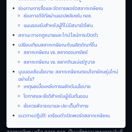
ช่องทางการซื้อและจัดการพอร์ตสลากเกษียณ
ช่องทางดิจิทัลผ่านแอปพลิเคชัน กอช.
แผนรองรับสำหรับผู้ที่ไม่มีสมาร์ตโฟน
สถานะทางกฎหมายและไทม์ไลน์การเปิดตัว
เปรียบเทียบสลากเกษียณกับผลิตภัณฑ์อื่น
สลากเกษียณ vs. สลากออมทรัพย์
สลากเกษียณ vs. สลากกินแบ่งรัฐบาล
มุมมองเชิงนโยบาย: สลากเกษียณตอบโจทย์คนรุ่นใหม่
อย่างไร?
เหตุผลเบื้องหลังการผลักดันนโยบาย
โอกาสและข้อดีสำหรับผู้เริ่มต้นออม
ข้อควรพิจารณาและประเด็นท้าทาย
แนวทางปฏิบัติ: เตรียมตัวเปิดพอร์ตสลากเกษียณ