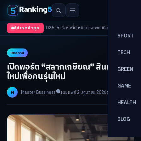
Ranking
5
Trends 2026: 5 เรื่องเกี่ยวกับการแพทย์ที่ควรรู้
/
ดอกเบี้ยขาขึ้นรอบใหม่! จัดพ
อัปเดตล่าสุด
SPORT
TECH
บทความ
เปิดพอร์ต “สลากเกษียณ” สินทรัพย์
GREEN
ใหม่เพื่อคนรุ่นใหม่
GAME
M
Master Bussiness
เผยแพร่ 2 มิถุนายน 2026
อ่าน 27 นาที
HEALTH
BLOG