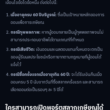
ของ กอช. จากนั้น กอช. ซึ่งทำหน้าที่เป็นผู้จัดการกองทุน จะ
นำเงินออมที่รวบรวมได้ไปลงทุนในสินทรัพย์ที่มีความเสี่ยง
ต่ำ เช่น กองทุนรวมตลาดเงิน (Money Market Fund) เพื่อ
รักษาเงินต้นและสร้างผลตอบแทนส่วนเพิ่มในระยะยาว
เงื่อนไขการรับเงินออมคืน
เงินออมทั้งหมดที่สะสมจากการซื้อสลากเกษียณ พร้อมด้วย
ผลตอบแทนจากการลงทุน จะถูกจ่ายคืนให้แก่ผู้ออมเมื่อเข้า
เงื่อนไขข้อใดข้อหนึ่ง ดังต่อไปนี้:
เมื่ออายุครบ 60 ปีบริบูรณ์:
ซึ่งเป็นเป้าหมายหลักของการ
ออมเพื่อการเกษียณ
กรณีทุพพลภาพ:
หากผู้ออมกลายเป็นผู้ทุพพลภาพจนไม่
สามารถประกอบอาชีพได้ตามเกณฑ์ที่กำหนด