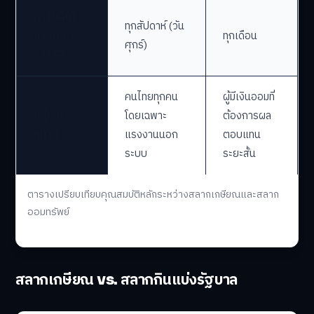
ระยะเวลาถือ
หรือครบ 5 ปี
โดยทั่วไป 3 ปี
ครอง
(สำหรับผู้สูง
(ขึ้นอยู่กับรุ่น)
อายุ)
หน่วยละ 50-
ใบละ 50 บาท,
ราคาและ
100 บาท,
ไม่เกิน 3,000
เพดานซื้อ
วงเงินรวมสูง
บาท/เดือน
กว่า
ความถี่ใน
ทุกสัปดาห์ (วัน
การออก
ทุกเดือน
ศุกร์)
รางวัล
คนไทยทุกคน
ผู้มีเงินออมที่
กลุ่มเป้า
โดยเฉพาะ
ต้องการผล
หมาย
แรงงานนอก
ตอบแทน