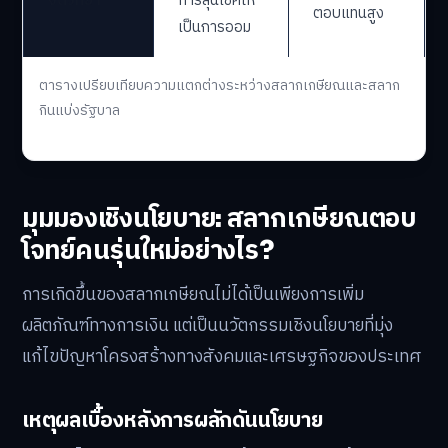
สร้างรายได้
ส่งเสริมการ
เข้ารัฐและเป็น
วัตถุประสงค์
ออมระยะยาว
ช่องทางเสี่ยง
โชค
เปลี่ยน
การเสี่ยงโชค
มุมมองทาง
พฤติกรรม
เพื่อหวังผล
จิตวิทยา
การลุ้นโชคให้
ตอบแทนสูง
เป็นการออม
ตารางเปรียบเทียบความแตกต่างระหว่างสลากเกษียณและสลาก
กินแบ่งรัฐบาล