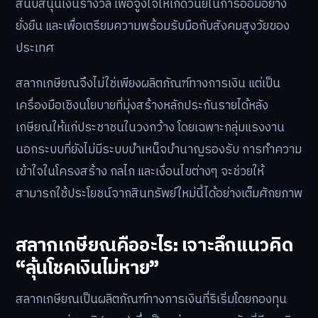
60 ปีบริบูรณ์
การ **เปิดพอร์ต “สลากเกษียณ” สินทรัพย์ใหม่เพื่อคนรุ่น
ใหม่** ถือเป็นทางเลือกที่น่าสนใจสำหรับการเริ่มต้นวางแผน
การเงินเพื่ออนาคต โดยเปลี่ยนค่าใช้จ่ายจากการเสี่ยงโชคที่
อาจสูญเปล่า ให้กลายเป็นสินทรัพย์เพื่อการเกษียณที่เติบโต
ได้ในระยะยาว ผลิตภัณฑ์นี้ถูกพัฒนาขึ้นเพื่อตอบโจทย์
พฤติกรรมของคนไทยที่นิยมการลุ้นโชค โดยมีภาครัฐเป็นผู้
สนับสนุนเงินรางวัล เพื่อจูงใจให้เกิดวินัยในการออมอย่าง
ยั่งยืน และเพื่อเตรียมความพร้อมรับมือกับสังคมสูงวัยของ
ประเทศ
สลากเกษียณจึงไม่ใช่เพียงผลิตภัณฑ์ทางการเงิน แต่เป็น
เครื่องมือเชิงนโยบายที่มุ่งสร้างหลักประกันรายได้หลัง
เกษียณให้แก่ประชาชนในวงกว้าง โดยเฉพาะกลุ่มแรงงาน