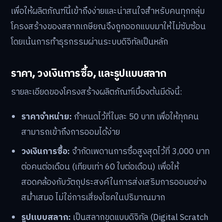
ดังนั้น ไม่ว่าจะถูกรางวัลหรือไม่ก็ตาม เงินต้นที่ใช้ซื้อสลากจะ
ยังคงอยู่และถูกนำไปบริหารจัดการเพื่อสร้างผลตอบแทน
เพิ่มเติม ก่อนจะจ่ายคืนให้แก่ผู้ออมเมื่อครบกำหนดอายุ
เกษียณ (60 ปีบริบูรณ์) หรือเข้าเงื่อนไขอื่นๆ ที่กำหนดไว้
โครงสร้างและกลไกการทำงานของ
สลากเกษียณ
เพื่อให้ผลิตภัณฑ์นี้เข้าถึงง่ายและน่าสนใจสำหรับคนทุกกลุ่ม
โครงสร้างของสลากเกษียณจึงถูกออกแบบมาให้ไม่ซับซ้อน
โดยเน้นการทำธุรกรรมผ่านระบบดิจิทัลเป็นหลัก
ราคา, วงเงินการซื้อ, และรูปแบบสลาก
รายละเอียดของโครงสร้างผลิตภัณฑ์เบื้องต้นมีดังนี้: