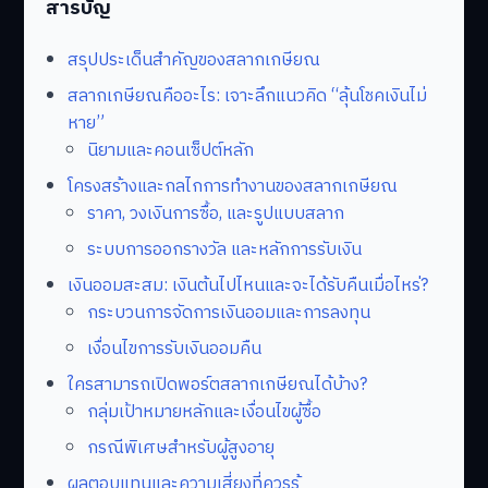
สารบัญ
สรุปประเด็นสำคัญของสลากเกษียณ
สลากเกษียณคืออะไร: เจาะลึกแนวคิด “ลุ้นโชคเงินไม่
หาย”
นิยามและคอนเซ็ปต์หลัก
โครงสร้างและกลไกการทำงานของสลากเกษียณ
ราคา, วงเงินการซื้อ, และรูปแบบสลาก
ระบบการออกรางวัล และหลักการรับเงิน
เงินออมสะสม: เงินต้นไปไหนและจะได้รับคืนเมื่อไหร่?
กระบวนการจัดการเงินออมและการลงทุน
เงื่อนไขการรับเงินออมคืน
ใครสามารถเปิดพอร์ตสลากเกษียณได้บ้าง?
กลุ่มเป้าหมายหลักและเงื่อนไขผู้ซื้อ
กรณีพิเศษสำหรับผู้สูงอายุ
ผลตอบแทนและความเสี่ยงที่ควรรู้