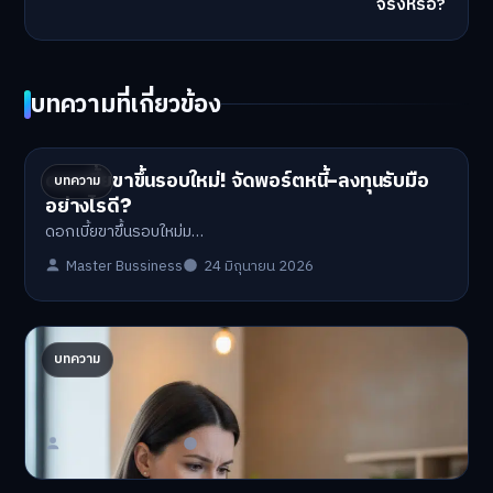
← ก่อนหน้า
ภาษีกระเป๋าเงินดิจิทัล 2569: ก้าวต่อไปหลังปรับนโยบาย
ถัดไป →
FIRE Movement 2569: วางแผนเกษียณก่อน 40 ทำได้
จริงหรือ?
บทความที่เกี่ยวข้อง
ดอกเบี้ยขาขึ้นรอบใหม่! จัดพอร์ตหนี้-ลงทุนรับมือ
บทความ
อย่างไรดี?