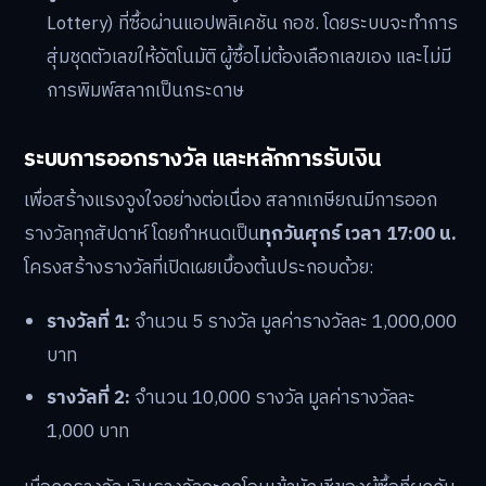
ราคาจำหน่าย:
กำหนดไว้ที่ใบละ 50 บาท เพื่อให้ทุกคน
สามารถเข้าถึงการออมได้ง่าย
วงเงินการซื้อ:
จำกัดเพดานการซื้อสูงสุดไว้ที่ 3,000 บาท
ต่อคนต่อเดือน (เทียบเท่า 60 ใบต่อเดือน) เพื่อให้
สอดคล้องกับวัตถุประสงค์ในการส่งเสริมการออมอย่าง
สม่ำเสมอ ไม่ใช่การเสี่ยงโชคในปริมาณมาก
รูปแบบสลาก:
เป็นสลากขูดแบบดิจิทัล (Digital Scratch
Lottery) ที่ซื้อผ่านแอปพลิเคชัน กอช. โดยระบบจะทำการ
สุ่มชุดตัวเลขให้อัตโนมัติ ผู้ซื้อไม่ต้องเลือกเลขเอง และไม่มี
การพิมพ์สลากเป็นกระดาษ
ระบบการออกรางวัล และหลักการรับเงิน
เพื่อสร้างแรงจูงใจอย่างต่อเนื่อง สลากเกษียณมีการออก