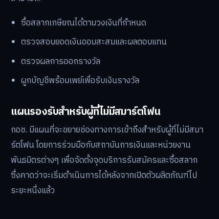
สะดวกใช้เทคโนโลยีด้วยเช่นกัน
ช่องทางดิจิทัลผ่านแอปพลิเคชัน กอช.
ในช่วงแรก การซื้อสลากเกษียณจะทำผ่าน
แอปพลิเคชัน
“กอช.”
โดยผู้ที่สนใจจะต้องดาวน์โหลดแอปฯ และทำการ
สมัครสมาชิกพร้อมยืนยันตัวตนด้วยเลขบัตรประชาชน 13
หลัก และเลขหลังบัตรประชาชน ภายในแอปพลิเคชัน ผู้ใช้จะ
สามารถ:
ซื้อสลากเกษียณได้ตามวงเงินที่กำหนด
ตรวจสอบยอดเงินออมสะสมและผลตอบแทน
ตรวจผลการออกรางวัล
ผูกบัญชีพร้อมเพย์เพื่อรับเงินรางวัล