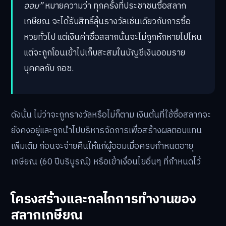
สลากเกษียณมีชื่ออย่างเป็นทางการว่า
“สลากสะสมทรัพย์
เพื่อเงินออมยามเกษียณ”
หรือ
“สลาก กอช.”
แนวคิดหลัก
คือการนำพฤติกรรมการซื้อสลากหรือหวยที่ฝังรากลึกใน
สังคมไทย มาประยุกต์ใช้เป็นเครื่องมือในการส่งเสริมการ
ออม
หลักการสำคัญคือ
“ลุ้นโชคเงินไม่หาย กลายเป็นเงิน
ออม”
หมายความว่า ทุกครั้งที่ประชาชนซื้อสลาก
เกษียณ จะได้รับสิทธิ์ลุ้นรางวัลเช่นเดียวกับการซื้อ
หวยทั่วไป แต่เงินค่าซื้อสลากนั้นจะไม่ถูกหักหายไปไหน
แต่จะถูกโอนเข้าไปเก็บสะสมในบัญชีเงินออมราย
บุคคลกับ กอช.