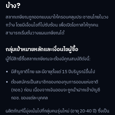
กรณีเสียชีวิต:
เงินออมและผลตอบแทนทั้งหมดจะตกเป็น
ของผู้รับผลประโยชน์หรือทายาทตามกฎหมายที่ผู้ออมได้
แจ้งไว้
กรณีซื้อครั้งแรกเมื่ออายุเกิน 60 ปี:
จะได้รับเงินคืนเมื่อ
ออมครบ 5 ปี นับจากวันที่ซื้อสลากครั้งแรก และสามารถ
เลือกออมต่อเป็นรอบๆ ละ 5 ปีได้
ใครสามารถเปิดพอร์ตสลากเกษียณได้
บ้าง?
สลากเกษียณถูกออกแบบมาให้ครอบคลุมประชาชนไทยในวง
กว้าง โดยมีเงื่อนไขที่ไม่ซับซ้อน เพื่อเปิดโอกาสให้ทุกคน
สามารถเริ่มต้นวางแผนเกษียณได้
กลุ่มเป้าหมายหลักและเงื่อนไขผู้ซื้อ