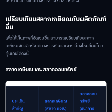
คณะรัฐมนตรี และผ่านการพิจารณาของวุฒิสภาเป็นที่
เรียบร้อยแล้ว
นอกจากนี้ กอช. ยังได้ลงนามในบันทึกความเข้าใจ (MOU)
กับสำนักงานสลากกินแบ่งรัฐบาล เพื่อให้เข้ามาช่วยดูแล
กระบวนการออกรางวัลให้มีความโปร่งใสและเป็นมาตรฐาน
สากล สำหรับไทม์ไลน์การเปิดจำหน่ายนั้น คาดว่าจะเริ่มต้น
ได้ในช่วงปลายปี 2568 ถึงต้นปี 2569 ทั้งนี้ ควรติดตาม
ประกาศอย่างเป็นทางการจาก กอช. อีกครั้ง
เปรียบเทียบสลากเกษียณกับผลิตภัณฑ์
อื่น
เพื่อให้เห็นภาพที่ชัดเจนขึ้น สามารถเปรียบเทียบสลาก
เกษียณกับผลิตภัณฑ์ทางการเงินและการเสี่ยงโชคที่คนไทย