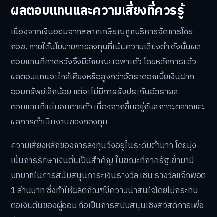
กรณีพิเศษสำหรับผู้สูงอายุ
สำหรับประชาชนที่มีอายุเกิน 60 ปีบริบูรณ์แล้ว ก็ยังสามารถ
ซื้อสลากเกษียณได้เช่นกัน แต่เงื่อนไขการรับเงินคืนจะแตก
ต่างออกไป โดยจะใช้เกณฑ์การออมครบ 5 ปีแทนการรอถึง
อายุ 60 ปี ตัวอย่างเช่น หากเริ่มซื้อสลากครั้งแรกตอนอายุ
63 ปี จะสามารถถอนเงินออมทั้งหมดพร้อมผลตอบแทนได้
เมื่อมีอายุ 68 ปี
ผลตอบแทนและความเสี่ยงที่ควรรู้
เนื่องจากเงินออมจากสลากเกษียณถูกบริหารจัดการโดย
กอช. ภายใต้นโยบายการลงทุนที่เน้นความเสี่ยงต่ำ ดังนั้นผล
ตอบแทนที่คาดหวังจึงมีลักษณะเฉพาะตัว โดยหลักการแล้ว
ผลตอบแทนจะใกล้เคียงหรือสูงกว่าอัตราดอกเบี้ยเงินฝาก
ออมทรัพย์เล็กน้อย แต่จะไม่มีการรับประกันอัตราผล