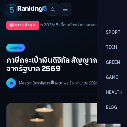
Ranking
5
th Trends 2026: 5 เรื่องเกี่ยวกับการแพทย์ที่ควรรู้
/
ดอกเบี้ยขาขึ้นรอบใหม่! จ
อัปเดตล่าสุด
SPORT
TECH
บทความ
ภาษีกระเป๋าเงินดิจิทัล สัญญาณใหม่
GREEN
จากรัฐบาล 2569
GAME
M
Master Bussiness
เผยแพร่ 16 มิถุนายน 2026
อ่าน 26 นาที
HEALTH
BLOG