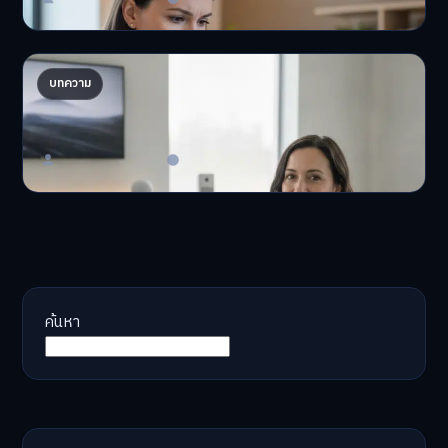
AI จัดพอร์ตให้ปัง! เทรนด์ลงทุนยุคใหม่ ไม่ต้องเฝ้า
บทความ
จอ
AI จัดพอร์ตให้ปัง! หมด…
Master Bussiness
23 มิถุนายน 2026
ค้นหา