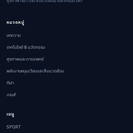
สุขภาพ กีฬา เกม สิ่งแวดล้อม และเทรนด์โลก
หมวดหมู่
บทความ
เทคโนโลยี & นวัตกรรม
สุขภาพและการแพทย์
พลังงานหมุนเวียนและสิ่งแวดล้อม
กีฬา
เกมส์
เมนู
SPORT