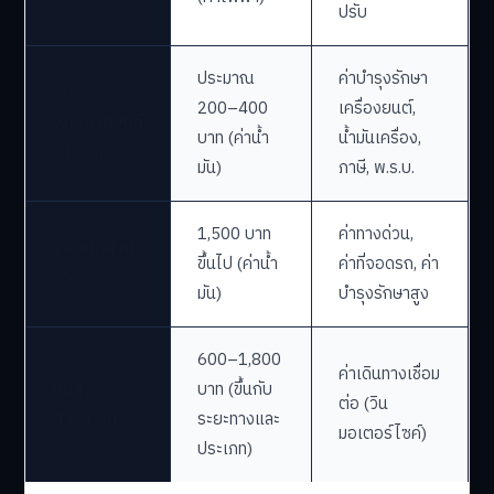
ปรับ
ประมาณ
ค่าบำรุงรักษา
รถ
200–400
เครื่องยนต์,
จักรยานยนต์
บาท (ค่าน้ำ
น้ำมันเครื่อง,
(น้ำมัน)
มัน)
ภาษี, พ.ร.บ.
1,500 บาท
ค่าทางด่วน,
รถยนต์ส่วน
ขึ้นไป (ค่าน้ำ
ค่าที่จอดรถ, ค่า
ตัว
มัน)
บำรุงรักษาสูง
600–1,800
ค่าเดินทางเชื่อม
ขนส่ง
บาท (ขึ้นกับ
ต่อ (วิน
สาธารณะ
ระยะทางและ
มอเตอร์ไซค์)
ประเภท)