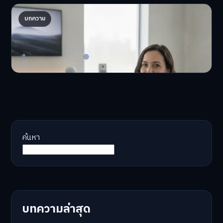
AI จัดพอร์ตให้ปัง! เทรนด์ลงทุนยุคใหม่ ไม่ต้องเฝ้า
บทความ
จอ
AI จัดพอร์ตให้ปัง! หมด…
Master Bussiness
23 มิถุนายน 2026
ค้นหา
บทความล่าสุด