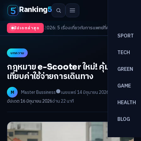
Ranking
5
 Trends 2026: 5 เรื่องเกี่ยวกับการแพทย์ที่ควรรู้
/
ดอกเบี้ยขาขึ้นรอบใหม่! จัด
อัปเดตล่าสุด
SPORT
TECH
บทความ
กฎหมาย e-Scooter ใหม่! คุ้มไหม?
GREEN
เทียบค่าใช้จ่ายการเดินทาง
GAME
M
Master Bussiness
เผยแพร่ 14 มิถุนายน 2026
อัปเดต 16 มิถุนายน 2026
อ่าน 22 นาที
HEALTH
BLOG