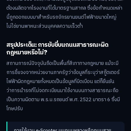
ต้องผลิตจากโรงงานที่ได้มาตรฐานสากล ซึ่งข้อกำหนดเหล่า
นี้ถูกออกแบบมาสำหรับรถจักรยานยนต์ไฟฟ้าขนาดใหญ่
ไม่ใช่ยานพาหนะส่วนบุคคลความเร็วต่ำ
สรุปประเด็น: การขับขี่บนถนนสาธารณะผิด
กฎหมายหรือไม่?
สถานการณ์ปัจจุบันถือเป็นพื้นที่สีเทาทางกฎหมาย แม้จะมี
การชี้แจงจากหน่วยงานภาครัฐว่าข้อมูลที่ระบุว่าสกู๊ตเตอร์
ไฟฟ้าผิดกฎหมายทั้งหมดเป็นข้อมูลที่บิดเบือน แต่ก็ยืนยัน
ว่าการนำรถที่ไม่จดทะเบียนมาใช้งานบนทางสาธารณะถือ
เป็นความผิดตาม พ.ร.บ.รถยนต์ พ.ศ. 2522 มาตรา 6 ซึ่งมี
โทษปรับ
การใช้งาน e-Scooter บนถนนหลวงหรือถนนสาย