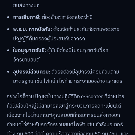
ขนส่งทางบก
การเสียภาษี:
ต้องชำระภาษีรถประจำปี
พ.ร.บ. ภาคบังคับ:
ต้องจัดทำประกันภัยตามพระราช
บัญญัติคุ้มครองผู้ประสบภัยจากรถ
ใบอนุญาตขับขี่:
ผู้ขับขี่ต้องมีใบอนุญาตขับขี่รถ
จักรยานยนต์
อุปกรณ์ส่วนควบ:
ตัวรถต้องมีอุปกรณ์ครบถ้วนตาม
มาตรฐาน เช่น ไฟหน้า ไฟท้าย กระจกมองข้าง และแตร
อย่างไรก็ตาม ปัญหาในทางปฏิบัติคือ e-Scooter ที่จำหน่าย
ทั่วไปส่วนใหญ่ไม่สามารถเข้าสู่กระบวนการจดทะเบียนได้
เนื่องจากไม่ผ่านเกณฑ์คุณสมบัติที่กรมการขนส่งทางบก
กำหนดไว้สำหรับรถจักรยานยนต์ไฟฟ้า เช่น กำลังมอเตอร์
ต้องเกิน 500 วัตต์, ความเร็วสูงสุดต้องเกิน 50 กม./ชม., และ