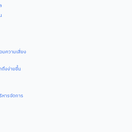
ล
ิน
อมความเสี่ยง
ถึงง่ายขึ้น
ริหารจัดการ