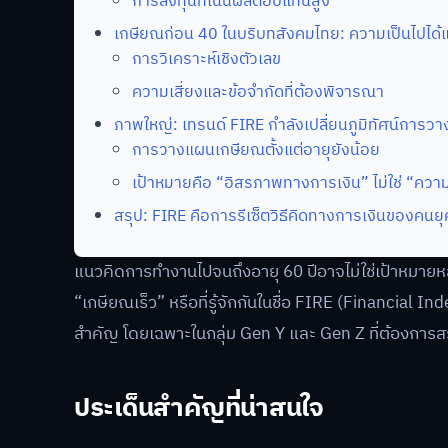
การลงทุนที่เน้นผลตอบแทนสูง
เกษียณก่อน 40 ในบริบทสังคมไทย: ความเป็นไปได
การวิเคราะห์เชิงตัวเลข
ความเสี่ยงและข้อจำกัดที่ต้องพิจารณา
ภาพใหญ่: เทรนด์ FIRE กำลังเปลี่ยนภูมิทัศน์การว
การวางแผนเกษียณตั้งแต่อายุยังน้อย
เป้าหมายคือ “อิสรภาพทางการเงิน” ไม่ใช่ “ควา
สรุป: FIRE คือการรีเซ็ตวิธีคิดทางการเงินของคนยุ
แนวคิดการทำงานไปจนถึงอายุ 60 ปีอาจไม่ใช่เป้าหมายหล
“เกษียณเร็ว” หรือที่รู้จักกันในชื่อ FIRE (Financial In
สำคัญ โดยเฉพาะในกลุ่ม Gen Y และ Gen Z ที่ต้องการสร้าง
ประเด็นสำคัญที่น่าสนใจ