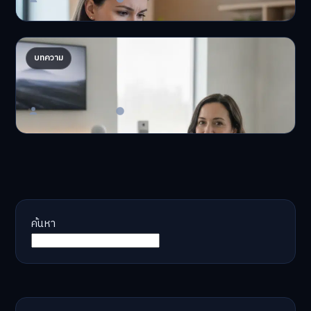
AI จัดพอร์ตให้ปัง! เทรนด์ลงทุนยุคใหม่ ไม่ต้องเฝ้า
บทความ
จอ
AI จัดพอร์ตให้ปัง! หมด…
Master Bussiness
23 มิถุนายน 2026
ค้นหา