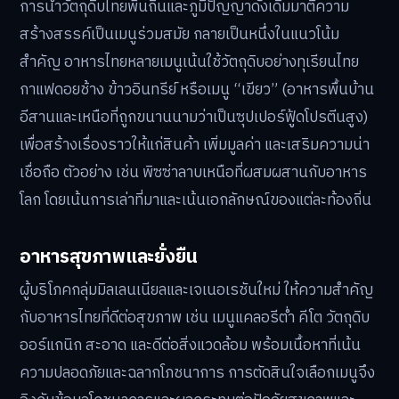
การนำวัตถุดิบไทยพื้นถิ่นและภูมิปัญญาดั้งเดิมมาตีความ
สร้างสรรค์เป็นเมนูร่วมสมัย กลายเป็นหนึ่งในแนวโน้ม
สำคัญ อาหารไทยหลายเมนูเน้นใช้วัตถุดิบอย่างทุเรียนไทย
กาแฟดอยช้าง ข้าวอินทรีย์ หรือเมนู “เขียว” (อาหารพื้นบ้าน
อีสานและเหนือที่ถูกขนานนามว่าเป็นซุปเปอร์ฟู้ดโปรตีนสูง)
เพื่อสร้างเรื่องราวให้แก่สินค้า เพิ่มมูลค่า และเสริมความน่า
เชื่อถือ ตัวอย่าง เช่น พิซซ่าลาบเหนือที่ผสมผสานกับอาหาร
โลก โดยเน้นการเล่าที่มาและเน้นเอกลักษณ์ของแต่ละท้องถิ่น
อาหารสุขภาพและยั่งยืน
ผู้บริโภคกลุ่มมิลเลนเนียลและเจเนอเรชันใหม่ ให้ความสำคัญ
กับอาหารไทยที่ดีต่อสุขภาพ เช่น เมนูแคลอรีต่ำ คีโต วัตถุดิบ
ออร์แกนิก สะอาด และดีต่อสิ่งแวดล้อม พร้อมเนื้อหาที่เน้น
ความปลอดภัยและฉลากโภชนาการ การตัดสินใจเลือกเมนูจึง