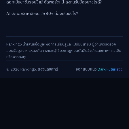
ดอกเบี้ยขาขึ้นรอบใหม่! จัดพอร์ตหนี้-ลงทุนรับมืออย่างไรดี?
AI จัดพอร์ตเกษียณ วัย 40+ ต้องเริ่มยังไง?
Ranking5 นำเสนอข้อมูลเพื่อการเรียนรู้และเปรียบเทียบ ผู้อ่านควรตรวจ
สอบข้อมูลจากแหล่งต้นทางและผู้เชี่ยวชาญก่อนตัดสินใจด้านสุขภาพ การเงิน
หรือการลงทุน
© 2026 Ranking5. สงวนลิขสิทธิ์
ออกแบบแนว
Dark Futuristic