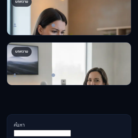
ปรับพอร์ตรับ ‘เงินดิจิทัล 2.0’ จัดสรรงบอย่างไรไม่
บทความ
ให้พัง
'เงินดิจิทัล 2.0' มาแล…
Master Bussiness
23 มิถุนายน 2026
AI จัดพอร์ตให้ปัง! เทรนด์ลงทุนยุคใหม่ ไม่ต้องเฝ้า
บทความ
จอ
AI จัดพอร์ตให้ปัง! หมด…
Master Bussiness
23 มิถุนายน 2026
ค้นหา