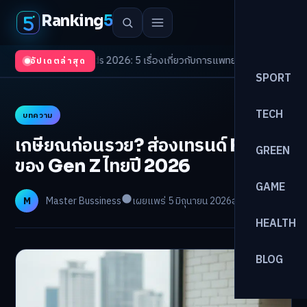
Ranking
5
th Trends 2026: 5 เรื่องเกี่ยวกับการแพทย์ที่ควรรู้
/
ดอกเบี้ยขาขึ้นรอบใหม่! 
อัปเดตล่าสุด
SPORT
TECH
บทความ
เกษียณก่อนรวย? ส่องเทรนด์ FIRE
GREEN
ของ Gen Z ไทยปี 2026
GAME
M
Master Bussiness
เผยแพร่ 5 มิถุนายน 2026
อ่าน 27 นาที
HEALTH
BLOG