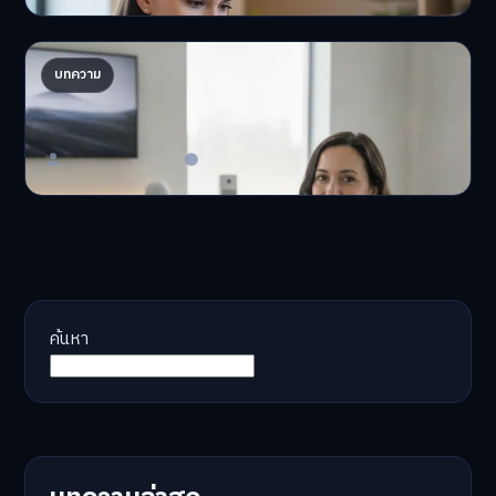
AI จัดพอร์ตให้ปัง! เทรนด์ลงทุนยุคใหม่ ไม่ต้องเฝ้า
บทความ
จอ
AI จัดพอร์ตให้ปัง! หมด…
Master Bussiness
23 มิถุนายน 2026
ค้นหา