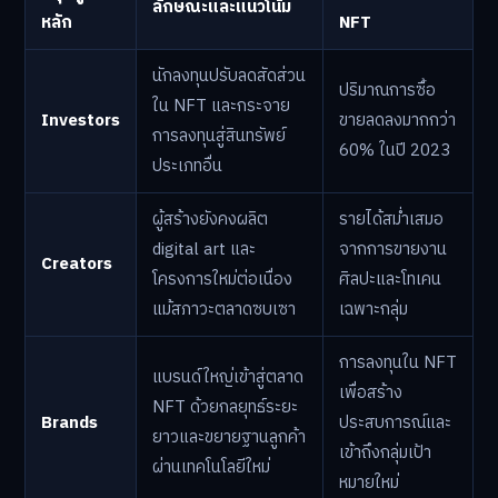
ลักษณะและแนวโน้ม
หลัก
NFT
นักลงทุนปรับลดสัดส่วน
ปริมาณการซื้อ
ใน NFT และกระจาย
Investors
ขายลดลงมากกว่า
การลงทุนสู่สินทรัพย์
60% ในปี 2023
ประเภทอื่น
ผู้สร้างยังคงผลิต
รายได้สม่ำเสมอ
digital art และ
จากการขายงาน
Creators
โครงการใหม่ต่อเนื่อง
ศิลปะและโทเคน
แม้สภาวะตลาดซบเซา
เฉพาะกลุ่ม
การลงทุนใน NFT
แบรนด์ใหญ่เข้าสู่ตลาด
เพื่อสร้าง
NFT ด้วยกลยุทธ์ระยะ
Brands
ประสบการณ์และ
ยาวและขยายฐานลูกค้า
เข้าถึงกลุ่มเป้า
ผ่านเทคโนโลยีใหม่
หมายใหม่