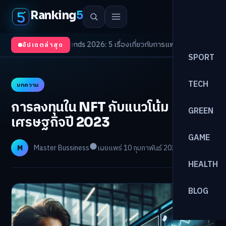
Ranking
5
Health Trends 2026: 5 เรื่องเกี่ยวกับการแพทย์ที่ควรรู้
/
ดอกเบี้ยขาขึ้นรอบให
อัปเดตล่าสุด
SPORT
TECH
บทความ
การลงทุนใน NFT กับแนวโน้ม
GREEN
เศรษฐกิจปี 2023
GAME
M
Master Bussiness
เผยแพร่ 10 กุมภาพันธ์ 2026
อ่าน 10 นาที
HEALTH
BLOG