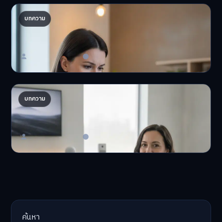
ปรับพอร์ตรับ ‘เงินดิจิทัล 2.0’ จัดสรรงบอย่างไรไม่
บทความ
ให้พัง
'เงินดิจิทัล 2.0' มาแล…
Master Bussiness
23 มิถุนายน 2026
AI จัดพอร์ตให้ปัง! เทรนด์ลงทุนยุคใหม่ ไม่ต้องเฝ้า
บทความ
จอ
AI จัดพอร์ตให้ปัง! หมด…
Master Bussiness
23 มิถุนายน 2026
ค้นหา