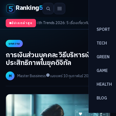
Ranking
5
งจับตา
/
Health Trends 2026: 5 เรื่องเกี่ยวกับการแพทย์ที่ควรรู้
/
ดอกเบี้ยขาขึ
อัปเดตล่าสุด
SPORT
TECH
บทความ
การเงินส่วนบุคคล: วิธีบริหารเงินให้มี
GREEN
ประสิทธิภาพในยุคดิจิทัล
GAME
M
Master Bussiness
เผยแพร่ 10 กุมภาพันธ์ 2026
อ่าน 8 นาที
HEALTH
BLOG