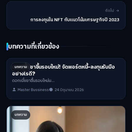
ถัดไป →
การลงทุนใน NFT กับแนวโน้มเศรษฐกิจปี 2023
บทความที่เกี่ยวข้อง
ดอกเบี้ยขาขึ้นรอบใหม่! จัดพอร์ตหนี้-ลงทุนรับมือ
บทความ
อย่างไรดี?
ดอกเบี้ยขาขึ้นรอบใหม่ม…
Master Bussiness
24 มิถุนายน 2026
ปรับพอร์ตรับ ‘เงินดิจิทัล 2.0’ จัดสรรงบอย่างไรไม่
บทความ
ให้พัง
'เงินดิจิทัล 2.0' มาแล…