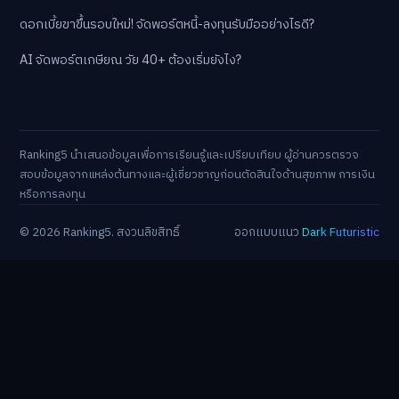
ดอกเบี้ยขาขึ้นรอบใหม่! จัดพอร์ตหนี้-ลงทุนรับมืออย่างไรดี?
AI จัดพอร์ตเกษียณ วัย 40+ ต้องเริ่มยังไง?
Ranking5 นำเสนอข้อมูลเพื่อการเรียนรู้และเปรียบเทียบ ผู้อ่านควรตรวจ
สอบข้อมูลจากแหล่งต้นทางและผู้เชี่ยวชาญก่อนตัดสินใจด้านสุขภาพ การเงิน
หรือการลงทุน
© 2026 Ranking5. สงวนลิขสิทธิ์
ออกแบบแนว
Dark Futuristic