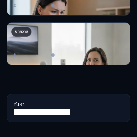
Master Bussiness
23 มิถุนายน 2026
AI จัดพอร์ตให้ปัง! เทรนด์ลงทุนยุคใหม่ ไม่ต้องเฝ้า
บทความ
จอ
AI จัดพอร์ตให้ปัง! หมด…
Master Bussiness
23 มิถุนายน 2026
ค้นหา