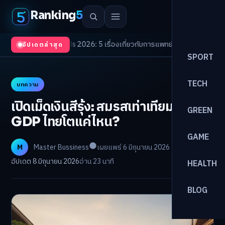
Ranking
5
th Trends 2026: 5 เรื่องเกี่ยวกับการแพทย์ที่ควรรู้
/
ดอกเบี้ยขาขึ้นรอบใหม่! จ
อัปเดตล่าสุด
SPORT
TECH
บทความ
เปิดเม็ดเงินสีรุ้ง: สมรสเท่าเทียมดัน
GREEN
GDP ไทยโตแค่ไหน?
GAME
M
Master Bussiness
เผยแพร่ 6 มิถุนายน 2026
อัปเดต 8 มิถุนายน 2026
อ่าน 23 นาที
HEALTH
BLOG