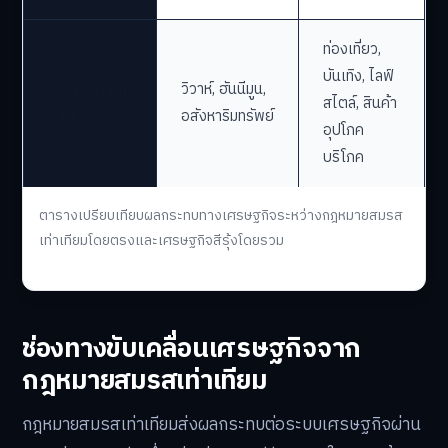
ท่องเที่ยว,
บันเทิง, ไลฟ์
อุตสาหกรรม
วิวาห์, ฮันนีมูน,
สไตล์, สินค้า
หลัก
อสังหาริมทรัพย์
อุปโภค
บริโภค
ตารางเปรียบเทียบผลกระทบทางเศรษฐกิจระหว่างกฎหมายสมรส
เท่าเทียมโดยตรงและเศรษฐกิจสีรุ้งโดยรวม
ช่องทางขับเคลื่อนเศรษฐกิจจาก
กฎหมายสมรสเท่าเทียม
กฎหมายสมรสเท่าเทียมส่งผลกระทบต่อระบบเศรษฐกิจผ่าน