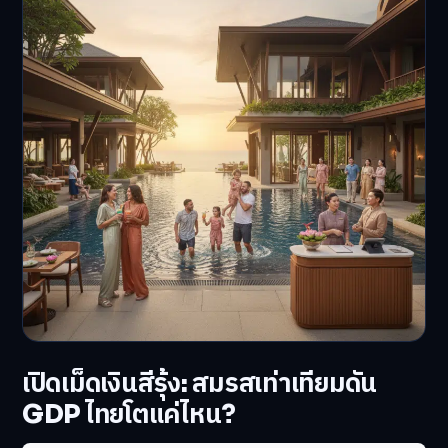
เปิดเม็ดเงินสีรุ้ง: สมรสเท่าเทียมดัน
GDP ไทยโตแค่ไหน?