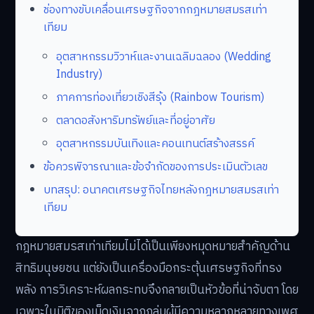
ช่องทางขับเคลื่อนเศรษฐกิจจากกฎหมายสมรสเท่า
เทียม
อุตสาหกรรมวิวาห์และงานเฉลิมฉลอง (Wedding
Industry)
ภาคการท่องเที่ยวเชิงสีรุ้ง (Rainbow Tourism)
ตลาดอสังหาริมทรัพย์และที่อยู่อาศัย
อุตสาหกรรมบันเทิงและคอนเทนต์สร้างสรรค์
ข้อควรพิจารณาและข้อจำกัดของการประเมินตัวเลข
บทสรุป: อนาคตเศรษฐกิจไทยหลังกฎหมายสมรสเท่า
เทียม
กฎหมายสมรสเท่าเทียมไม่ได้เป็นเพียงหมุดหมายสำคัญด้าน
สิทธิมนุษยชน แต่ยังเป็นเครื่องมือกระตุ้นเศรษฐกิจที่ทรง
พลัง การวิเคราะห์ผลกระทบจึงกลายเป็นหัวข้อที่น่าจับตา โดย
เฉพาะในมิติของเม็ดเงินจากกลุ่มผู้มีความหลากหลายทางเพศ