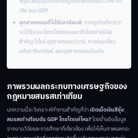
หมุนเวียนในระบบเศรษฐกิจไทยได้ตั้งแต่ 0.3% ถึง
3% ของ GDP
อุตสาหกรรมที่ได้รับอานิสงส์:
ภาคธุรกิจที่คาดว่า
จะได้รับประโยชน์โดยตรงและเติบโตอย่างมีนัย
สำคัญ ได้แก่ อุตสาหกรรมวิวาห์, การท่องเที่ยว,
อสังหาริมทรัพย์, และอุตสาหกรรมบันเทิง
ภาพรวมผลกระทบทางเศรษฐกิจของ
กฎหมายสมรสเท่าเทียม
บทความนี้จะวิเคราะห์คำถามสำคัญที่ว่า
เปิดเม็ดเงินสีรุ้ง:
สมรสเท่าเทียมดัน GDP ไทยโตแค่ไหน?
โดยอ้างอิงข้อมูล
จากงานวิจัยและการศึกษาที่เกี่ยวข้อง เพื่อให้เห็นภาพผลกระ