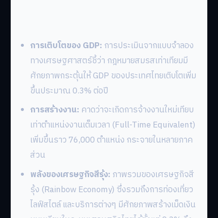
การเติบโตของ GDP:
การประเมินจากแบบจำลอง
ทางเศรษฐศาสตร์ชี้ว่า กฎหมายสมรสเท่าเทียมมี
ศักยภาพกระตุ้นให้ GDP ของประเทศไทยเติบโตเพิ่ม
ขึ้นประมาณ 0.3% ต่อปี
การสร้างงาน:
คาดว่าจะเกิดการจ้างงานใหม่เทียบ
เท่าตำแหน่งงานเต็มเวลา (Full-Time Equivalent)
เพิ่มขึ้นราว 76,000 ตำแหน่ง กระจายในหลายภาค
ส่วน
พลังของเศรษฐกิจสีรุ้ง:
ภาพรวมของเศรษฐกิจสี
รุ้ง (Rainbow Economy) ซึ่งรวมถึงการท่องเที่ยว
ไลฟ์สไตล์ และบริการต่างๆ มีศักยภาพสร้างเม็ดเงิน