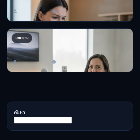
'เงินดิจิทัล 2.0' มาแล…
Master Bussiness
23 มิถุนายน 2026
AI จัดพอร์ตให้ปัง! เทรนด์ลงทุนยุคใหม่ ไม่ต้องเฝ้า
บทความ
จอ
AI จัดพอร์ตให้ปัง! หมด…
Master Bussiness
23 มิถุนายน 2026
ค้นหา