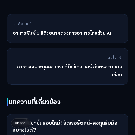
← ก่อนหน้า
อาหารพิมพ์ 3 มิติ: อนาคตวงการอาหารไทยด้วย AI
ถัดไป →
อาหารเฉพาะบุคคล เทรนด์ใหม่เดลิเวอรี ส่งตรงตามผล
เลือด
บทความที่เกี่ยวข้อง
ดอกเบี้ยขาขึ้นรอบใหม่! จัดพอร์ตหนี้-ลงทุนรับมือ
บทความ
อย่างไรดี?