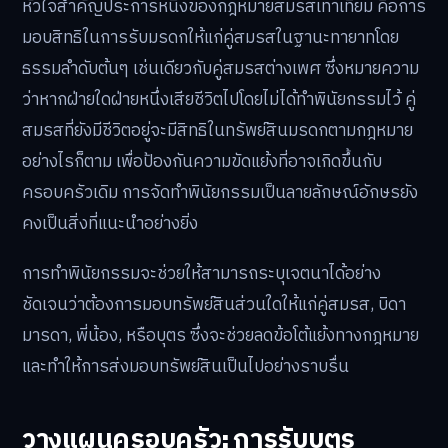
หัวใจสำคัญประการหนึ่งของกฎหมายสมรสเท่าเทียม คือการ
มอบสิทธิในการรับมรดกให้แก่คู่สมรสในฐานะทายาทโดย
ธรรมลำดับต้นๆ เช่นเดียวกับคู่สมรสต่างเพศ ซึ่งหมายความ
ว่าหากฝ่ายใดฝ่ายหนึ่งเสียชีวิตไปโดยไม่ได้ทำพินัยกรรมไว้ คู่
สมรสที่ยังมีชีวิตอยู่จะมีสิทธิในทรัพย์สินมรดกตามกฎหมาย
อย่างไรก็ตาม เพื่อป้องกันความขัดแย้งที่อาจเกิดขึ้นกับ
ครอบครัวเดิม การจัดทำพินัยกรรมเป็นลายลักษณ์อักษรยัง
คงเป็นสิ่งที่แนะนำอย่างยิ่ง
การทำพินัยกรรมจะช่วยให้สามารถระบุเจตนาได้อย่าง
ชัดเจนว่าต้องการมอบทรัพย์สินส่วนใดให้แก่คู่สมรส, บิดา
มารดา, พี่น้อง, หรือบุตร ซึ่งจะช่วยลดข้อโต้แย้งทางกฎหมาย
และทำให้การส่งมอบทรัพย์สินเป็นไปอย่างราบรื่น
วางแผนครอบครัว: การรับบุตร