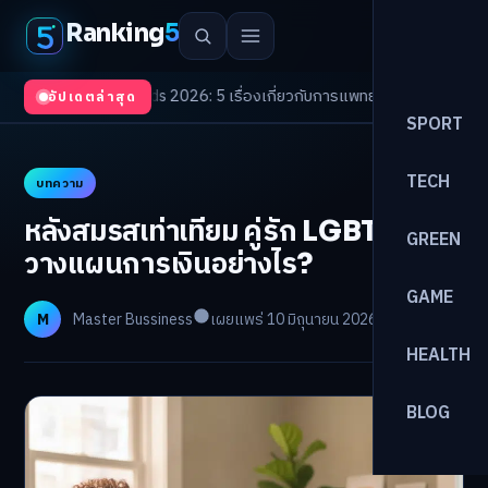
Ranking
5
th Trends 2026: 5 เรื่องเกี่ยวกับการแพทย์ที่ควรรู้
/
ดอกเบี้ยขาขึ้นรอบใหม่! 
อัปเดตล่าสุด
SPORT
TECH
บทความ
หลังสมรสเท่าเทียม คู่รัก LGBTQ+
GREEN
วางแผนการเงินอย่างไร?
GAME
M
Master Bussiness
เผยแพร่ 10 มิถุนายน 2026
อ่าน 25 นาที
HEALTH
BLOG