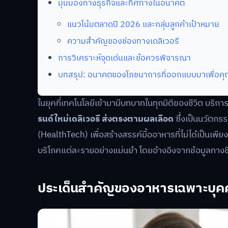
มุมมองทางธุรกิจและทิศทางในอนาคต
แนวโน้มตลาดปี 2026 และกลุ่มลูกค้าเป้าหมาย
ความสำคัญของช่องทางเดลิเวอรี
การวิเคราะห์จุดเด่นและข้อควรพิจารณา
บทสรุป: อนาคตของโภชนาการที่ออกแบบมาเพื่อค
ในยุคที่เทคโนโลยีเข้ามามีบทบาทในทุกมิติของชีวิต บริการ
รนด์ใหม่เดลิเวอรี ส่งตรงตามผลเลือด
ซึ่งเป็นนวัตก
(HealthTech) เพื่อสร้างสรรค์มื้ออาหารที่ไม่ได้เป็น
บริโภคแต่ละรายอย่างแม่นยำ โดยอ้างอิงจากข้อมูลทางช
ประเด็นสำคัญของอาหารเฉพาะบุค