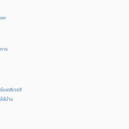
ion
าการ
มเดลิเวอรี
ได้บ้าง