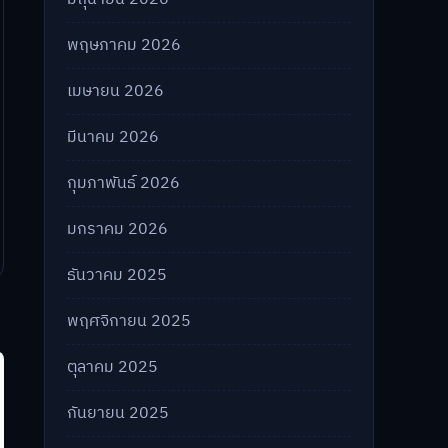
พฤษภาคม 2026
เมษายน 2026
มีนาคม 2026
กุมภาพันธ์ 2026
มกราคม 2026
ธันวาคม 2025
พฤศจิกายน 2025
ตุลาคม 2025
กันยายน 2025