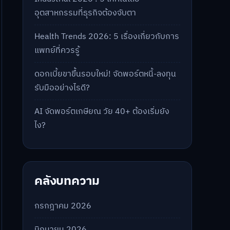
อุตสาหกรรมที่ธุรกิจต้องจับตา
Health Trends 2026: 5 เรื่องเกี่ยวกับการ
แพทย์ที่ควรรู้
ดอกเบี้ยขาขึ้นรอบใหม่! จัดพอร์ตหนี้-ลงทุน
รับมืออย่างไรดี?
AI จัดพอร์ตเกษียณ วัย 40+ ต้องเริ่มยัง
ไง?
คลังบทความ
กรกฎาคม 2026
มิถุนายน 2026