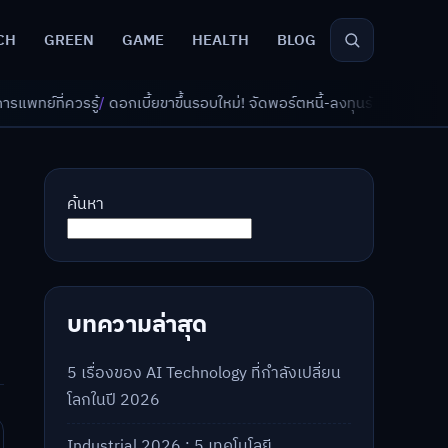
CH
GREEN
GAME
HEALTH
BLOG
บี้ยขาขึ้นรอบใหม่! จัดพอร์ตหนี้-ลงทุนรับมืออย่างไรดี?
/
AI จัดพอร์ตเกษีย
ค้นหา
บทความล่าสุด
5 เรื่องของ AI Technology ที่กำลังเปลี่ยน
โลกในปี 2026
Industrial 2026 : 5 เทคโนโลยี