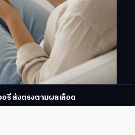
วอรี ส่งตรงตามผลเลือด