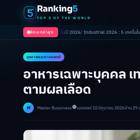
Ranking
5
TOP 5 OF THE WORLD
งเปลี่ยนโลกในปี 2026
/
Industrial 2026 : 5 เทคโนโลยีอุตสาหกรรมที่ธุรกิ
อัปเดตล่าสุด
สุขภาพและการแพทย์
อาหารเฉพาะบุคคล เทร
ตามผลเลือด
M
Master Bussiness
เผยแพร่ 10 มิถุนายน 2026
อ่าน 29 