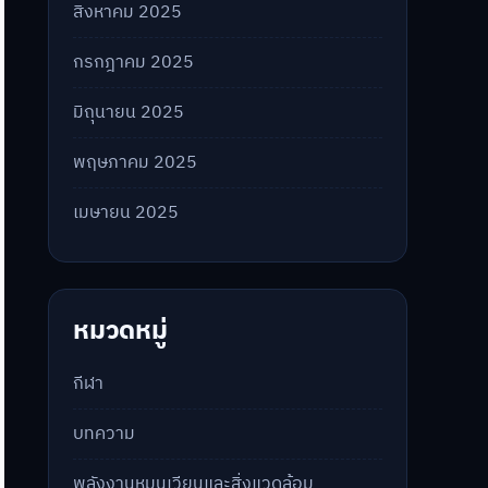
สิงหาคม 2025
กรกฎาคม 2025
มิถุนายน 2025
พฤษภาคม 2025
เมษายน 2025
หมวดหมู่
กีฬา
บทความ
พลังงานหมุนเวียนและสิ่งแวดล้อม